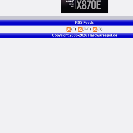
RSS Feeds
(E)
(D/E)
(D)
Copyright 2006-2026 Hardwarespot.de