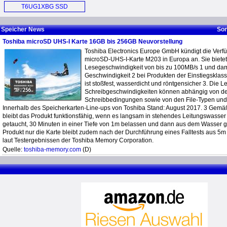
SSD (E)
Hard Drive (E)
T6UG1XBG SSD
Controller (E)
Speicher News
Son
Toshiba microSD UHS-I Karte 16GB bis 256GB Neuvorstellung
Toshiba Electronics Europe GmbH kündigt die Verfü
microSD-UHS-I-Karte M203 in Europa an. Sie bietet
Lesegeschwindigkeit von bis zu 100MB/s 1 und dami
Geschwindigkeit 2 bei Produkten der Einstiegskla
ist stoßfest, wasserdicht und röntgensicher 3. Die L
Schreibgeschwindigkeiten können abhängig von d
Schreibbedingungen sowie von den File-Typen und 
Innerhalb des Speicherkarten-Line-ups von Toshiba Stand: August 2017. 3 Gem
bleibt das Produkt funktionsfähig, wenn es langsam in stehendes Leitungswass
getaucht, 30 Minuten in einer Tiefe von 1m belassen und dann aus dem Wasser
Produkt nur die Karte bleibt zudem nach der Durchführung eines Falltests aus 5m
laut Testergebnissen der Toshiba Memory Corporation.
Quelle:
toshiba-memory.com
(D)