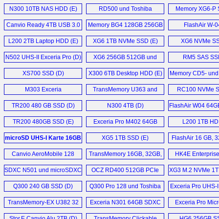
14TB HDD (D)
SSD (D)
N300 10TB NAS HDD (E)
RD500 und Toshiba
Memory XG6-P 
Canvio Basics 2022 2TB
47M7463DG (D)
RC500 (D)
Canvio Ready 4TB USB 3.0
USB 3.2 Gen 1 External
Memory BG4 128GB 256GB
FlashAir W-0
Excite Write (D)
HDD (E)
HDD (E)
512GB und 1TB (D)
L200 2TB Laptop HDD (E)
XG6 1TB NVMe SSD (E)
XG6 NVMe SS
CB30-102 Notebook (D)
N300 16TB NAS
N502 UHS-II Exceria Pro (D)
XG6 256GB 512GB und
RM5 SAS SSD
Festplatte (D)
1024GB (D)
Satellite P50-A-11L (D)
XS700 SSD (D)
X300 6TB Desktop HDD (E)
Memory CD5- und
Canvio Advance 2TB USB
HK6-DC SSD
KIRAbook 13 i7 (E)
M303 Exceria
3.2 Gen1 (E)
TransMemory U363 and
RC100 NVMe S
microSDXC (D)
U364 128GB USB 3.0 (E)
Mehr Sonstige News ...
TR200 480 GB SSD (D)
N300 4TB (D)
FlashAir W04 64G
X300 14TB Performance
SDXC (D
HDD (E)
TR200 480GB SSD (E)
Exceria Pro M402 64GB
L200 1TB HD
microSDXC (D)
X300 8TB HDD (E)
microSD UHS-I Karte 16GB
XG5 1TB SSD (E)
FlashAir 16 GB, 
bis 256GB (D)
64 GB (D
Mehr Speicher News ...
Canvio AeroMobile 128
TransMemory 16GB, 32GB,
HK4E Enterpris
GB (D)
64GB, 128GB (D)
SSD (E)
SDXC N501 und microSDXC
OCZ RD400 512GB PCIe
XG3 M.2 NVMe 1T
M402 (D)
NVMe M.2 SSD (E)
Q300 240 GB SSD (D)
Q300 Pro 128 und Toshiba
Exceria Pro UHS-I
Q300 Pro 256 GB (D)
Karten (D
TransMemory-EX U382 32
Exceria N301 64GB SDXC
Exceria Pro Mic
GB Typ-A und Typ-C Stick (D)
Card (E)
Stor.E Canvio Alu 2TB (D)
TransMemory Clickable
HG6 256GB SS