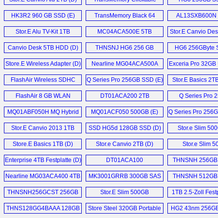
32GB (D)
HK3R2 960 GB SSD (E)
TransMemory Black 64
AL13SXB600N
GB (D)
SAS (E)
Stor.E Alu TV-Kit 1TB
MC04ACA500E 5TB
Stor.E Canvio Des
Festplatte (D)
Festplatten (D)
Canvio Desk 5TB HDD (D)
THNSNJ HG6 256 GB
HG6 256GByte 
SSD (E)
Store.E Wireless Adapter (D)
Nearline MG04ACA500A
Exceria Pro 32GB 
5TB HDD (E)
FlashAir Wireless SDHC
Q Series Pro 256GB SSD (E)
Stor.E Basics 2T
32GB (D)
1TB, Slim 500G
FlashAir 8 GB WLAN
DT01ACA200 2TB
Q Series Pro 
My Passport Ul
SDHC (D)
Festplatten (D)
SSD (D)
MQ01ABF050H MQ Hybrid
MQ01ACF050 500GB (E)
Q Series Pro 256
Drive 500 GB SSHD (D)
Stor.E Canvio 2013 1TB
SSD HG5d 128GB SSD (D)
Stor.e Slim 50
HDD (D)
Store.E Basics 1TB (D)
Stor.e Canvio 2TB (D)
Stor.e Slim 
Festplatten 
Enterprise 4TB Festplatte (D)
DT01ACA100
THNSNH 256GB 
Festplatten (D)
Nearline MG03ACA400 4TB
MK3001GRRB 300GB SAS
THNSNH 512GB 
SATA3 HDD (E)
HDD (E)
THNSNH256GCST 256GB
Stor.E Slim 500GB
1TB 2.5-Zoll Festp
SSD (E)
Festplatte (D)
THNS128GG4BAAA 128GB
Store Steel 320GB Portable
HG2 43nm 256GB