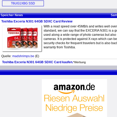
SSD (E)
Hard Drive (E)
T6UG1XBG SSD
Controller (E)
Speicher News
Sam
Toshiba Exceria N301 64GB SDXC Card Review
With a read speed over 45MB/s and writes well over
standard, we can say that the EXCERIA N301 is a 
used along a wide range of photo cameras but also
cameras. It is protected against X-rays which can be
security checks for frequent travelers but is also ba
warranty from Toshiba.
Quelle:
madshrimps.be
(E)
Toshiba Exceria N301 64GB SDXC Card kaufen.
*Werbung