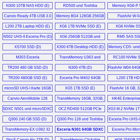
14TB HDD (D)
SSD (D)
N300 10TB NAS HDD (E)
RD500 und Toshiba
Memory XG6-P 
Canvio Basics 2022 2TB
47M7463DG (D)
RC500 (D)
Canvio Ready 4TB USB 3.0
USB 3.2 Gen 1 External
Memory BG4 128GB 256GB
FlashAir W-0
Excite Write (D)
HDD (E)
HDD (E)
512GB und 1TB (D)
L200 2TB Laptop HDD (E)
XG6 1TB NVMe SSD (E)
XG6 NVMe SS
CB30-102 Notebook (D)
N300 16TB NAS
N502 UHS-II Exceria Pro (D)
XG6 256GB 512GB und
RM5 SAS SSD
Festplatte (D)
1024GB (D)
Satellite P50-A-11L (D)
XS700 SSD (D)
X300 6TB Desktop HDD (E)
Memory CD5- und
Canvio Advance 2TB USB
HK6-DC SSD
KIRAbook 13 i7 (E)
M303 Exceria
3.2 Gen1 (E)
TransMemory U363 and
RC100 NVMe S
microSDXC (D)
U364 128GB USB 3.0 (E)
Mehr Sonstige News ...
TR200 480 GB SSD (D)
N300 4TB (D)
FlashAir W04 64G
X300 14TB Performance
SDXC (D
HDD (E)
TR200 480GB SSD (E)
Exceria Pro M402 64GB
L200 1TB HD
microSDXC (D)
X300 8TB HDD (E)
microSD UHS-I Karte 16GB
XG5 1TB SSD (E)
FlashAir 16 GB, 
bis 256GB (D)
64 GB (D
Mehr Speicher News ...
Canvio AeroMobile 128
TransMemory 16GB, 32GB,
HK4E Enterpris
GB (D)
64GB, 128GB (D)
SSD (E)
SDXC N501 und microSDXC
OCZ RD400 512GB PCIe
XG3 M.2 NVMe 1T
M402 (D)
NVMe M.2 SSD (E)
Q300 240 GB SSD (D)
Q300 Pro 128 und Toshiba
Exceria Pro UHS-I
Q300 Pro 256 GB (D)
Karten (D
TransMemory-EX U382 32
Exceria N301 64GB SDXC
Exceria Pro Mic
GB Typ-A und Typ-C Stick (D)
Card (E)
Stor.E Canvio Alu 2TB (D)
TransMemory Clickable
HG6 256GB SS