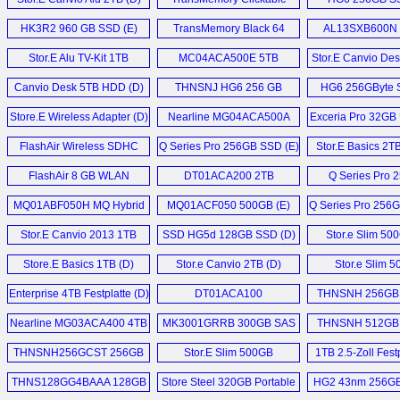
32GB (D)
HK3R2 960 GB SSD (E)
TransMemory Black 64
AL13SXB600N
GB (D)
SAS (E)
Stor.E Alu TV-Kit 1TB
MC04ACA500E 5TB
Stor.E Canvio Des
Festplatte (D)
Festplatten (D)
Canvio Desk 5TB HDD (D)
THNSNJ HG6 256 GB
HG6 256GByte 
SSD (E)
Store.E Wireless Adapter (D)
Nearline MG04ACA500A
Exceria Pro 32GB 
5TB HDD (E)
FlashAir Wireless SDHC
Q Series Pro 256GB SSD (E)
Stor.E Basics 2T
32GB (D)
1TB, Slim 500G
FlashAir 8 GB WLAN
DT01ACA200 2TB
Q Series Pro 
My Passport Ul
SDHC (D)
Festplatten (D)
SSD (D)
MQ01ABF050H MQ Hybrid
MQ01ACF050 500GB (E)
Q Series Pro 256
Drive 500 GB SSHD (D)
Stor.E Canvio 2013 1TB
SSD HG5d 128GB SSD (D)
Stor.e Slim 50
HDD (D)
Store.E Basics 1TB (D)
Stor.e Canvio 2TB (D)
Stor.e Slim 
Festplatten 
Enterprise 4TB Festplatte (D)
DT01ACA100
THNSNH 256GB 
Festplatten (D)
Nearline MG03ACA400 4TB
MK3001GRRB 300GB SAS
THNSNH 512GB 
SATA3 HDD (E)
HDD (E)
THNSNH256GCST 256GB
Stor.E Slim 500GB
1TB 2.5-Zoll Festp
SSD (E)
Festplatte (D)
THNS128GG4BAAA 128GB
Store Steel 320GB Portable
HG2 43nm 256GB