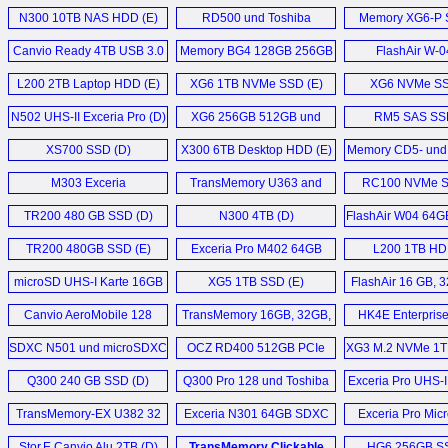
14TB HDD (D)
SSD (D)
N300 10TB NAS HDD (E)
RD500 und Toshiba
Memory XG6-P 
Canvio Basics 2022 2TB
47M7463DG (D)
RC500 (D)
Canvio Ready 4TB USB 3.0
USB 3.2 Gen 1 External
Memory BG4 128GB 256GB
FlashAir W-0
Excite Write (D)
HDD (E)
HDD (E)
512GB und 1TB (D)
L200 2TB Laptop HDD (E)
XG6 1TB NVMe SSD (E)
XG6 NVMe SS
CB30-102 Notebook (D)
N300 16TB NAS
N502 UHS-II Exceria Pro (D)
XG6 256GB 512GB und
RM5 SAS SSD
Festplatte (D)
1024GB (D)
Satellite P50-A-11L (D)
XS700 SSD (D)
X300 6TB Desktop HDD (E)
Memory CD5- und
Canvio Advance 2TB USB
HK6-DC SSD
KIRAbook 13 i7 (E)
M303 Exceria
3.2 Gen1 (E)
TransMemory U363 and
RC100 NVMe S
microSDXC (D)
U364 128GB USB 3.0 (E)
Mehr Sonstige News ...
TR200 480 GB SSD (D)
N300 4TB (D)
FlashAir W04 64G
X300 14TB Performance
SDXC (D
HDD (E)
TR200 480GB SSD (E)
Exceria Pro M402 64GB
L200 1TB HD
microSDXC (D)
X300 8TB HDD (E)
microSD UHS-I Karte 16GB
XG5 1TB SSD (E)
FlashAir 16 GB, 
bis 256GB (D)
64 GB (D
Mehr Speicher News ...
Canvio AeroMobile 128
TransMemory 16GB, 32GB,
HK4E Enterpris
GB (D)
64GB, 128GB (D)
SSD (E)
SDXC N501 und microSDXC
OCZ RD400 512GB PCIe
XG3 M.2 NVMe 1T
M402 (D)
NVMe M.2 SSD (E)
Q300 240 GB SSD (D)
Q300 Pro 128 und Toshiba
Exceria Pro UHS-I
Q300 Pro 256 GB (D)
Karten (D
TransMemory-EX U382 32
Exceria N301 64GB SDXC
Exceria Pro Mic
GB Typ-A und Typ-C Stick (D)
Card (E)
Stor.E Canvio Alu 2TB (D)
TransMemory Clickable
HG6 256GB SS