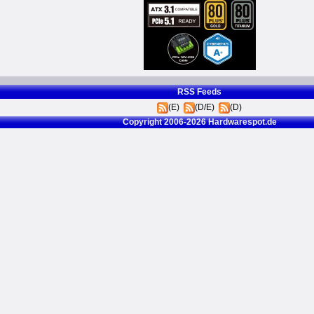
RSS Feeds
(E)
(D/E)
(D)
Copyright 2006-2026 Hardwarespot.de