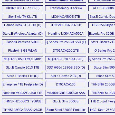
32GB (D)
HK3R2 960 GB SSD (E)
TransMemory Black 64
AL13SXB600N
GB (D)
SAS (E)
Stor.E Alu TV-Kit 1TB
MC04ACA500E 5TB
Stor.E Canvio Des
Festplatte (D)
Festplatten (D)
Canvio Desk 5TB HDD (D)
THNSNJ HG6 256 GB
HG6 256GByte 
SSD (E)
Store.E Wireless Adapter (D)
Nearline MG04ACA500A
Exceria Pro 32GB 
5TB HDD (E)
FlashAir Wireless SDHC
Q Series Pro 256GB SSD (E)
Stor.E Basics 2T
32GB (D)
1TB, Slim 500G
FlashAir 8 GB WLAN
DT01ACA200 2TB
Q Series Pro 
My Passport Ul
SDHC (D)
Festplatten (D)
SSD (D)
MQ01ABF050H MQ Hybrid
MQ01ACF050 500GB (E)
Q Series Pro 256
Drive 500 GB SSHD (D)
Stor.E Canvio 2013 1TB
SSD HG5d 128GB SSD (D)
Stor.e Slim 50
HDD (D)
Store.E Basics 1TB (D)
Stor.e Canvio 2TB (D)
Stor.e Slim 
Festplatten 
Enterprise 4TB Festplatte (D)
DT01ACA100
THNSNH 256GB 
Festplatten (D)
Nearline MG03ACA400 4TB
MK3001GRRB 300GB SAS
THNSNH 512GB 
SATA3 HDD (E)
HDD (E)
THNSNH256GCST 256GB
Stor.E Slim 500GB
1TB 2.5-Zoll Festp
SSD (E)
Festplatte (D)
THNS128GG4BAAA 128GB
Store Steel 320GB Portable
HG2 43nm 256GB