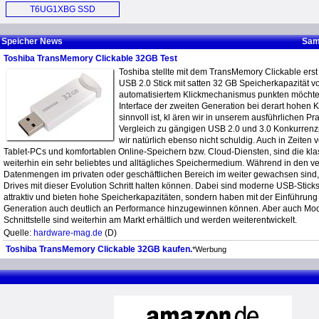
SSD (E)
Hard Drive (E)
T6UG1XBG SSD
Controller (E)
Speicher News
Sam
Toshiba TransMemory Clickable 32GB Test
Toshiba stellte mit dem TransMemory Clickable erst
USB 2.0 Stick mit satten 32 GB Speicherkapazität vo
automatisiertem Klickmechanismus punkten möchte
Interface der zweiten Generation bei derart hohen 
sinnvoll ist, kl ären wir in unserem ausführlichen Pr
Vergleich zu gängigen USB 2.0 und 3.0 Konkurrenz
wir natürlich ebenso nicht schuldig. Auch in Zeiten
Tablet-PCs und komfortablen Online-Speichern bzw. Cloud-Diensten, sind die kl
weiterhin ein sehr beliebtes und alltägliches Speichermedium. Während in den 
Datenmengen im privaten oder geschäftlichen Bereich im weiter gewachsen sind
Drives mit dieser Evolution Schritt halten können. Dabei sind moderne USB-Sticks 
attraktiv und bieten hohe Speicherkapazitäten, sondern haben mit der Einführung 
Generation auch deutlich an Performance hinzugewinnen können. Aber auch Mod
Schnittstelle sind weiterhin am Markt erhältlich und werden weiterentwickelt.
Quelle:
hardware-mag.de
(D)
Toshiba TransMemory Clickable 32GB kaufen.
*Werbung