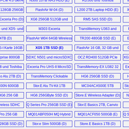
PCIe 4.0 Gen4
N300 10TB NAS HDD (E)
RD500 und Toshiba
 (D)
RC500 (D)
e L50-B-120
 128GB 256GB
FlashAir W-04 (D)
L200 2TB Laptop HDD (E)
X
ook (D)
d 1TB (D)
Exceria Pro (D)
XG6 256GB 512GB und
RM5 SAS SSD (D)
3DG (D)
1024GB (D)
 und XD5- und
M303 Exceria
TransMemory U363 and
Write (D)
 SSD (D)
microSDXC (D)
U364 128GB USB 3.0 (E)
4TB (D)
FlashAir W04 64GB Wireless
TR200 480GB SSD (E)
E
otebook (D)
SDXC (D)
-I Karte 16GB
XG5 1TB SSD (E)
FlashAir 16 GB, 32 GB und
56GB (D)
64 GB (D)
P50-A-11L (D)
prise 800GB
SDXC N501 und microSDXC
OCZ RD400 512GB PCIe
XG
 (E)
M402 (D)
NVMe M.2 SSD (E)
 13 i7 (E)
8 und Toshiba
Exceria Pro UHS-II MicroSD
TransMemory-EX U382 32
Ex
256 GB (D)
Karten (D)
GB Typ-A und Typ-C Stick (D)
ige News ...
io Alu 2TB (D)
TransMemory Clickable
HG6 256GB SSD (D)
32GB (D)
00N 600GB
Stor.E Alu TV-Kit 1TB
MC04ACA500E 5TB
St
 (E)
Festplatte (D)
Festplatten (D)
G6 256 GB
HG6 256GByte SSD (D)
Store.E Wireless Adapter (D)
N
 (E)
ireless SDHC
Q Series Pro 256GB SSD (E)
Stor.E Basics 2TB, Canvio
B (D)
1TB, Slim 500GB und WD
 Pro 256 GB
MQ01ABF050H MQ Hybrid
MQ01ACF050 500GB (E)
Q S
My Passport Ultra (D)
 (D)
Drive 500 GB SSHD (D)
28GB SSD (D)
Stor.e Slim 500GB (D)
Store.E Basics 1TB (D)