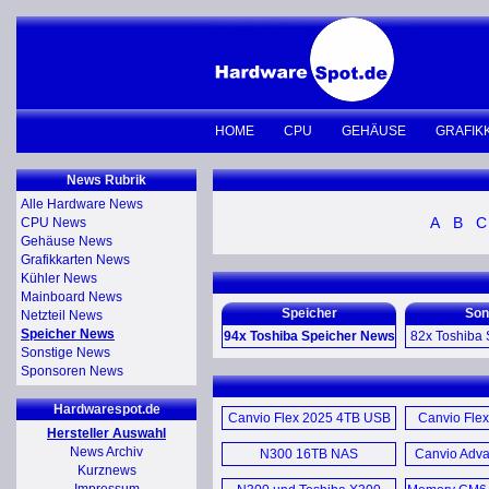
HOME
CPU
GEHÄUSE
GRAFIK
News Rubrik
Alle Hardware News
A
B
C
CPU News
Gehäuse News
Grafikkarten News
Kühler News
Mainboard News
Speicher
Son
Netzteil News
Speicher News
94x Toshiba Speicher News
82x Toshiba 
Sonstige News
Sponsoren News
Canvio Flex 2025 4TB USB
Portege Z2
3.2 (E)
Hardwarespot.de
Satellite C
Canvio Flex 2025 4TB USB
Canvio Fle
Hersteller Auswahl
Canvio Flex 4TB USB (E)
3.2 (E)
News Archiv
N300 16TB NAS
Canvio Adv
Qosmio 
Kurznews
MG11ACA 24TB HDD (D)
Festplatte (D)
Notebook U
3.2 G