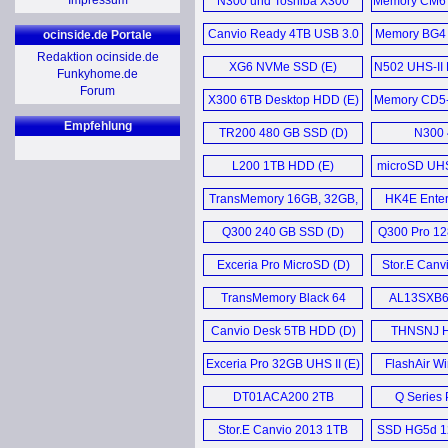
Impressum
N300 und Toshiba X300
Memory CM6 
14TB HDD (D)
SSD
MG10AFA22TE 22TB
Satellit
Canvio Ready 4TB USB 3.0
Memory BG4
ocinside.de Portale
HDD (E)
Noteb
HDD (E)
512GB un
Redaktion ocinside.de
XG6 NVMe SSD (E)
N502 UHS-II 
Funkyhome.de
Canvio Basics 2022 2TB
47M746
Forum
X300 6TB Desktop HDD (E)
USB 3.2 Gen 1 External
Memory CD5-
Excite 
HDD (E)
HK6-DC
Empfehlung
TR200 480 GB SSD (D)
N300 
CB30-102 N
N300 16TB NAS
L200 1TB HDD (E)
microSD UHS
Festplatte (D)
bis 2
Satellite 
TransMemory 16GB, 32GB,
HK4E Enter
Canvio Advance 2TB USB
64GB, 128GB (D)
SSD
KIRAbook
Q300 240 GB SSD (D)
3.2 Gen1 (E)
Q300 Pro 12
Q300 Pro 
Mehr Sonst
Exceria Pro MicroSD (D)
Stor.E Canv
X300 14TB Performance
HDD (E)
TransMemory Black 64
AL13SXB6
GB (D)
SAS
X300 8TB HDD (E)
Canvio Desk 5TB HDD (D)
THNSNJ H
SSD
Mehr Speicher News ...
Exceria Pro 32GB UHS II (E)
FlashAir W
32G
DT01ACA200 2TB
Q Series
Festplatten (D)
SSD
Stor.E Canvio 2013 1TB
SSD HG5d 1