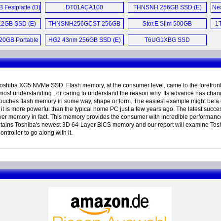
B Festplatte (D)
DT01ACA100
THNSNH 256GB SSD (E)
Ne
Festplatten (D)
2GB SSD (E)
THNSNH256GCST 256GB
Stor.E Slim 500GB
1T
SSD (E)
Festplatte (D)
320GB Portable
HG2 43nm 256GB SSD (E)
T6UG1XBG SSD
rive (E)
Controller (E)
Toshiba XG5 NVMe SSD. Flash memory, at the consumer level, came to the forefront
most understanding , or caring to understand the reason why. Its advance has cha
ouches flash memory in some way, shape or form. The easiest example might be a 
t is more powerful than the typical home PC just a few years ago. The latest succes
er memory in fact. This memory provides the consumer with incredible performanc
ins Toshiba's newest 3D 64-Layer BiCS memory and our report will examine Toshi
troller to go along with it.