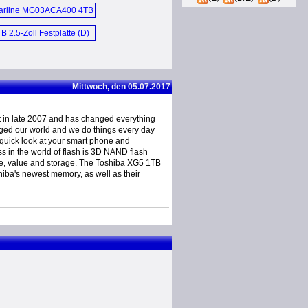
arline MG03ACA400 4TB
SATA3 HDD (E)
B 2.5-Zoll Festplatte (D)
Mittwoch, den 05.07.2017
 in late 2007 and has changed everything
nged our world and we do things every day
quick look at your smart phone and
s in the world of flash is 3D NAND flash
e, value and storage. The Toshiba XG5 1TB
ba's newest memory, as well as their