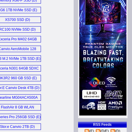
Memory XG6-P SSD (D)
G6 1TB NVMe SSD (E)
XS700 SSD (D)
RC100 NVMe SSD (D)
xceria Pro M402 64GB
microSDXC (D)
Canvio AeroMobile 128
GB (D)
3 M.2 NVMe 1TB SSD (E)
ceria N301 64GB SDXC
Card (E)
HK3R2 960 GB SSD (E)
or.E Canvio Desk 4TB (D)
earline MG04ACA500A
5TB HDD (E)
FlashAir 8 GB WLAN
SDHC (D)
eries Pro 256GB SSD (E)
RSS Feeds
Stor.e Canvio 2TB (D)
(E)
(D/E)
(D)