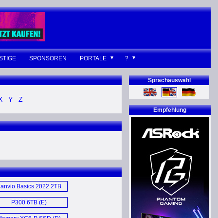
STIGE
SPONSOREN
PORTALE
?
Sprachauswahl
X
Y
Z
Empfehlung
anvio Basics 2022 2TB
USB 3.2 Gen 1 External
P300 6TB (E)
HDD (E)