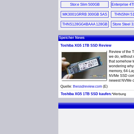
HDD (D)
Stor.e Slim 500GB
Enterprise 4T
Festplatten (D)
MK3001GRRB 300GB SAS
THNSNH 51
HDD (E)
THNS128GG4BAAA 128GB
Store Steel 
SSD (E)
Hard D
Speicher News
Toshiba XG5 1TB SSD Review
Review of the 
we do, without 
that somehow t
wondering why i
memory, 64-Lay
NVMe SSD conta
newest NVMe con
Quelle:
thessdreview.com
(E)
Toshiba XG5 1TB SSD kaufen.
*Werbung