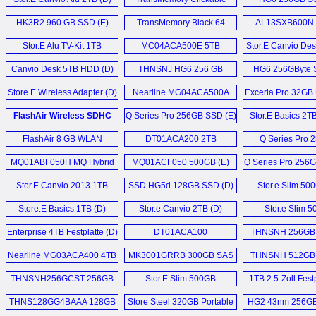
32GB (D)
HK3R2 960 GB SSD (E)
TransMemory Black 64
AL13SXB600N
GB (D)
SAS (E)
Stor.E Alu TV-Kit 1TB
MC04ACA500E 5TB
Stor.E Canvio Des
Festplatte (D)
Festplatten (D)
Canvio Desk 5TB HDD (D)
THNSNJ HG6 256 GB
HG6 256GByte 
SSD (E)
Store.E Wireless Adapter (D)
Nearline MG04ACA500A
Exceria Pro 32GB 
5TB HDD (E)
FlashAir Wireless SDHC
Q Series Pro 256GB SSD (E)
Stor.E Basics 2T
32GB (D)
1TB, Slim 500G
FlashAir 8 GB WLAN
DT01ACA200 2TB
Q Series Pro 
My Passport Ul
SDHC (D)
Festplatten (D)
SSD (D)
MQ01ABF050H MQ Hybrid
MQ01ACF050 500GB (E)
Q Series Pro 256
Drive 500 GB SSHD (D)
Stor.E Canvio 2013 1TB
SSD HG5d 128GB SSD (D)
Stor.e Slim 50
HDD (D)
Store.E Basics 1TB (D)
Stor.e Canvio 2TB (D)
Stor.e Slim 
Festplatten 
Enterprise 4TB Festplatte (D)
DT01ACA100
THNSNH 256GB 
Festplatten (D)
Nearline MG03ACA400 4TB
MK3001GRRB 300GB SAS
THNSNH 512GB 
SATA3 HDD (E)
HDD (E)
THNSNH256GCST 256GB
Stor.E Slim 500GB
1TB 2.5-Zoll Festp
SSD (E)
Festplatte (D)
THNS128GG4BAAA 128GB
Store Steel 320GB Portable
HG2 43nm 256GB