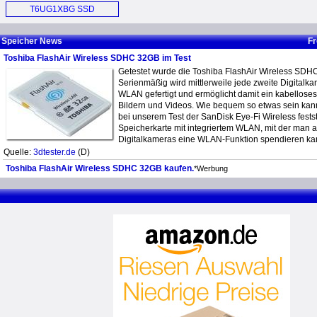
SSD (E)
Hard Drive (E)
T6UG1XBG SSD
Controller (E)
Speicher News
Fr
Toshiba FlashAir Wireless SDHC 32GB im Test
Getestet wurde die Toshiba FlashAir Wireless SDH
Serienmäßig wird mittlerweile jede zweite Digitalka
WLAN gefertigt und ermöglicht damit ein kabellose
Bildern und Videos. Wie bequem so etwas sein kann,
bei unserem Test der SanDisk Eye-Fi Wireless fests
Speicherkarte mit integriertem WLAN, mit der man a
Digitalkameras eine WLAN-Funktion spendieren ka
Quelle:
3dtester.de
(D)
Toshiba FlashAir Wireless SDHC 32GB kaufen.
*Werbung