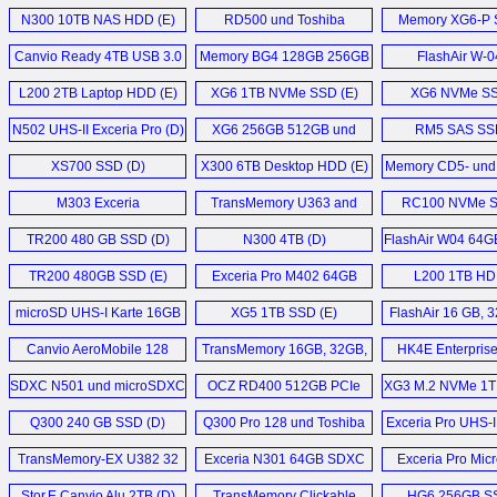
14TB HDD (D)
SSD (D)
N300 10TB NAS HDD (E)
RD500 und Toshiba
Memory XG6-P 
Canvio Basics 2022 2TB
47M7463DG (D)
RC500 (D)
Canvio Ready 4TB USB 3.0
USB 3.2 Gen 1 External
Memory BG4 128GB 256GB
FlashAir W-0
Excite Write (D)
HDD (E)
HDD (E)
512GB und 1TB (D)
L200 2TB Laptop HDD (E)
XG6 1TB NVMe SSD (E)
XG6 NVMe SS
CB30-102 Notebook (D)
N300 16TB NAS
N502 UHS-II Exceria Pro (D)
XG6 256GB 512GB und
RM5 SAS SSD
Festplatte (D)
1024GB (D)
Satellite P50-A-11L (D)
XS700 SSD (D)
X300 6TB Desktop HDD (E)
Memory CD5- und
Canvio Advance 2TB USB
HK6-DC SSD
KIRAbook 13 i7 (E)
M303 Exceria
3.2 Gen1 (E)
TransMemory U363 and
RC100 NVMe S
microSDXC (D)
U364 128GB USB 3.0 (E)
Mehr Sonstige News ...
TR200 480 GB SSD (D)
N300 4TB (D)
FlashAir W04 64G
X300 14TB Performance
SDXC (D
HDD (E)
TR200 480GB SSD (E)
Exceria Pro M402 64GB
L200 1TB HD
microSDXC (D)
X300 8TB HDD (E)
microSD UHS-I Karte 16GB
XG5 1TB SSD (E)
FlashAir 16 GB, 
bis 256GB (D)
64 GB (D
Mehr Speicher News ...
Canvio AeroMobile 128
TransMemory 16GB, 32GB,
HK4E Enterpris
GB (D)
64GB, 128GB (D)
SSD (E)
SDXC N501 und microSDXC
OCZ RD400 512GB PCIe
XG3 M.2 NVMe 1T
M402 (D)
NVMe M.2 SSD (E)
Q300 240 GB SSD (D)
Q300 Pro 128 und Toshiba
Exceria Pro UHS-I
Q300 Pro 256 GB (D)
Karten (D
TransMemory-EX U382 32
Exceria N301 64GB SDXC
Exceria Pro Mic
GB Typ-A und Typ-C Stick (D)
Card (E)
Stor.E Canvio Alu 2TB (D)
TransMemory Clickable
HG6 256GB SS