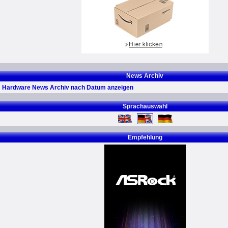
News Archiv
Hardware News Archiv nach Datum anzeigen
Sprachauswahl
Empfehlung