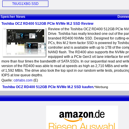
SSD (E)
Hard Drive (E)
T6UG1XBG SSD
Controller (E)
Speicher News
Donner
Toshiba OCZ RD400 512GB PCIe NVMe M.2 SSD Review
Review of the Toshiba OCZ RD400 512GB PCIe NVM
Drive. Toshiba has really knocked one out of the pa
branded RD400 NVMe SSD. Designed for cutting-e
PCs, this M.2 form factor SSD is powered by Tos
controller and is available with up to 1TB of the 
NAND flash. The RD400 also supports the NVMe pro
equipped with a PCIe Gen3 x4 lane interface for e
more than four times the bandwidth of SATA SSDs. In our sequential read and writ
version of the RD400 was able to read at speeds as high as 2,710 MB/s and write
of 1,592 MB/s. The drive also took the top spot in our random write tests, produc
IOPS at low queue depths.
Quelle:
cdrlabs.com
(E)
Toshiba OCZ RD400 512GB PCIe NVMe M.2 SSD kaufen.
*Werbung