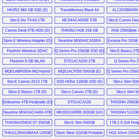
32GB (D)
HK3R2 960 GB SSD (E)
TransMemory Black 64
AL13SXB600N
GB (D)
SAS (E)
Stor.E Alu TV-Kit 1TB
MC04ACA500E 5TB
Stor.E Canvio Des
Festplatte (D)
Festplatten (D)
Canvio Desk 5TB HDD (D)
THNSNJ HG6 256 GB
HG6 256GByte 
SSD (E)
Store.E Wireless Adapter (D)
Nearline MG04ACA500A
Exceria Pro 32GB 
5TB HDD (E)
FlashAir Wireless SDHC
Q Series Pro 256GB SSD (E)
Stor.E Basics 2T
32GB (D)
1TB, Slim 500G
FlashAir 8 GB WLAN
DT01ACA200 2TB
Q Series Pro 
My Passport Ul
SDHC (D)
Festplatten (D)
SSD (D)
MQ01ABF050H MQ Hybrid
MQ01ACF050 500GB (E)
Q Series Pro 256
Drive 500 GB SSHD (D)
Stor.E Canvio 2013 1TB
SSD HG5d 128GB SSD (D)
Stor.e Slim 50
HDD (D)
Store.E Basics 1TB (D)
Stor.e Canvio 2TB (D)
Stor.e Slim 
Festplatten 
Enterprise 4TB Festplatte (D)
DT01ACA100
THNSNH 256GB 
Festplatten (D)
Nearline MG03ACA400 4TB
MK3001GRRB 300GB SAS
THNSNH 512GB 
SATA3 HDD (E)
HDD (E)
THNSNH256GCST 256GB
Stor.E Slim 500GB
1TB 2.5-Zoll Festp
SSD (E)
Festplatte (D)
THNS128GG4BAAA 128GB
Store Steel 320GB Portable
HG2 43nm 256GB