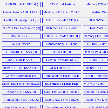
14TB HDD (D)
SSD (D)
N300 10TB NAS HDD (E)
RD500 und Toshiba
Memory XG6-P 
Canvio Basics 2022 2TB
47M7463DG (D)
RC500 (D)
Canvio Ready 4TB USB 3.0
USB 3.2 Gen 1 External
Memory BG4 128GB 256GB
FlashAir W-0
Excite Write (D)
HDD (E)
HDD (E)
512GB und 1TB (D)
L200 2TB Laptop HDD (E)
XG6 1TB NVMe SSD (E)
XG6 NVMe SS
CB30-102 Notebook (D)
N300 16TB NAS
N502 UHS-II Exceria Pro (D)
XG6 256GB 512GB und
RM5 SAS SSD
Festplatte (D)
1024GB (D)
Satellite P50-A-11L (D)
XS700 SSD (D)
X300 6TB Desktop HDD (E)
Memory CD5- und
Canvio Advance 2TB USB
HK6-DC SSD
KIRAbook 13 i7 (E)
M303 Exceria
3.2 Gen1 (E)
TransMemory U363 and
RC100 NVMe S
microSDXC (D)
U364 128GB USB 3.0 (E)
Mehr Sonstige News ...
TR200 480 GB SSD (D)
N300 4TB (D)
FlashAir W04 64G
X300 14TB Performance
SDXC (D
HDD (E)
TR200 480GB SSD (E)
Exceria Pro M402 64GB
L200 1TB HD
microSDXC (D)
X300 8TB HDD (E)
microSD UHS-I Karte 16GB
XG5 1TB SSD (E)
FlashAir 16 GB, 
bis 256GB (D)
64 GB (D
Mehr Speicher News ...
Canvio AeroMobile 128
TransMemory 16GB, 32GB,
HK4E Enterpris
GB (D)
64GB, 128GB (D)
SSD (E)
SDXC N501 und microSDXC
OCZ RD400 512GB PCIe
XG3 M.2 NVMe 1T
M402 (D)
NVMe M.2 SSD (E)
Q300 240 GB SSD (D)
Q300 Pro 128 und Toshiba
Exceria Pro UHS-I
Q300 Pro 256 GB (D)
Karten (D
TransMemory-EX U382 32
Exceria N301 64GB SDXC
Exceria Pro Mic
GB Typ-A und Typ-C Stick (D)
Card (E)
Stor.E Canvio Alu 2TB (D)
TransMemory Clickable
HG6 256GB SS