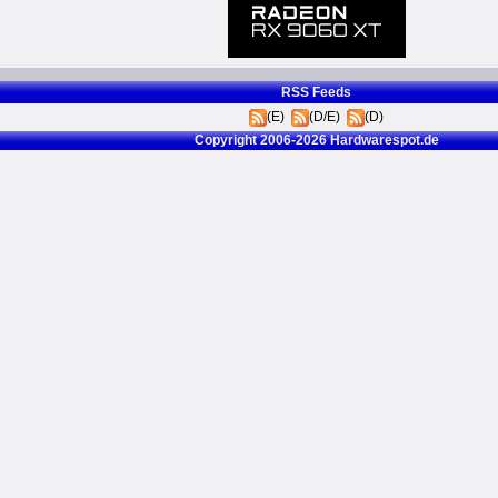
RSS Feeds
(E)
(D/E)
(D)
Copyright 2006-2026 Hardwarespot.de