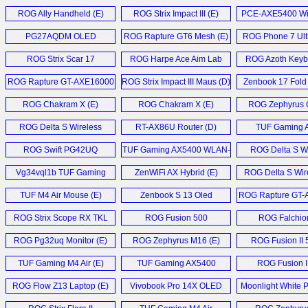
Repeater (D)
ROG Ally Handheld (E)
ROG Strix Impact III (E)
PCE-AXE5400 WiF
PG27AQDM OLED
ROG Rapture GT6 Mesh (E)
ROG Phone 7 Ulti
Monitor (E)
ROG Strix Scar 17
ROG Harpe Ace Aim Lab
ROG Azoth Keyb
Laptop (E)
Edition (E)
ROG Rapture GT-AXE16000
ROG Strix Impact III Maus (D)
Zenbook 17 Fold 
Router (E)
ROG Chakram X (E)
ROG Chakram X (E)
ROG Zephyrus 
ROG Delta S Wireless
RT-AX86U Router (D)
TUF Gaming A
Gaming Headset (E)
ROG Swift PG42UQ
TUF Gaming AX5400 WLAN-
ROG Delta S Wi
Monitor (E)
Router (D)
Headset (
Vg34vql1b TUF Gaming
ZenWiFi AX Hybrid (E)
ROG Delta S Wire
Monitor (D)
TUF M4 Air Mouse (E)
Zenbook S 13 Oled
ROG Rapture GT-
Laptop (E)
router (E
ROG Strix Scope RX TKL
ROG Fusion 500
ROG Falchio
Deluxe Wireless (E)
Headset (D)
Mechanical Keyb
ROG Pg32uq Monitor (E)
ROG Zephyrus M16 (E)
ROG Fusion II 
TUF Gaming M4 Air (E)
TUF Gaming AX5400
ROG Fusion I
Router (E)
Headset (
ROG Flow Z13 Laptop (E)
Vivobook Pro 14X OLED
Moonlight White P
Notebook (D)
Collection 