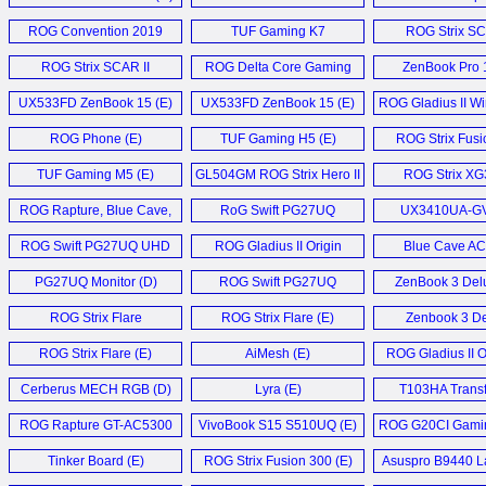
Monitor (D)
Notebook (E)
ROG Convention 2019
TUF Gaming K7
ROG Strix SC
Coverage (E)
Keyboard (E)
GL504GV (
ROG Strix SCAR II
ROG Delta Core Gaming
ZenBook Pro 1
Laptop (E)
Headset (E)
UX533FD ZenBook 15 (E)
UX533FD ZenBook 15 (E)
ROG Gladius II Wi
ROG Phone (E)
TUF Gaming H5 (E)
ROG Strix Fusi
Headset (
TUF Gaming M5 (E)
GL504GM ROG Strix Hero II
ROG Strix X
Laptop (E)
Monitor (
ROG Rapture, Blue Cave,
RoG Swift PG27UQ
UX3410UA-G
and Lyra Trio (E)
Monitor (E)
Notebook 
ROG Swift PG27UQ UHD
ROG Gladius II Origin
Blue Cave A
Gaming Monitor (D)
Mouse (E)
Router (E
PG27UQ Monitor (D)
ROG Swift PG27UQ
ZenBook 3 Delu
Monitor (E)
ROG Strix Flare
ROG Strix Flare (E)
Zenbook 3 D
Keyboard (E)
UX490 (E
ROG Strix Flare (E)
AiMesh (E)
ROG Gladius II O
Cerberus MECH RGB (D)
Lyra (E)
T103HA Trans
Mini (D)
ROG Rapture GT-AC5300
VivoBook S15 S510UQ (E)
ROG G20CI Gamin
Router (D)
Tinker Board (E)
ROG Strix Fusion 300 (E)
Asuspro B9440 La