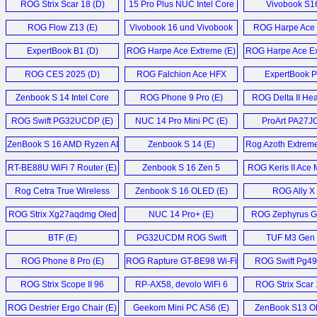
ROG Strix Scar 18 (D)
15 Pro Plus NUC Intel Core
Vivobook S16
Ultra 9 285H Mini PC (E)
ROG Flow Z13 (E)
Vivobook 16 und Vivobook
ROG Harpe Ace 
18 (D)
ExpertBook B1 (D)
ROG Harpe Ace Extreme (E)
ROG Harpe Ace Ex
ROG CES 2025 (D)
ROG Falchion Ace HFX
ExpertBook P
Keyboard (E)
Zenbook S 14 Intel Core
ROG Phone 9 Pro (E)
ROG Delta II Hea
Ultra 7 258V Laptop (E)
ROG Swift PG32UCDP (E)
NUC 14 Pro Mini PC (E)
ProArt PA27JC
ZenBook S 16 AMD Ryzen AI
Zenbook S 14 (E)
Rog Azoth Extreme
9 HX 370 Laptop (E)
Keyboard (
RT-BE88U WiFi 7 Router (E)
Zenbook S 16 Zen 5
ROG Keris II Ace 
Laptop (E)
Rog Cetra True Wireless
Zenbook S 16 OLED (E)
ROG Ally X 
SpeedNova IEMs (E)
ROG Strix Xg27aqdmg Oled
NUC 14 Pro+ (E)
ROG Zephyrus G
Monitor (E)
Gaming Lapto
BTF (E)
PG32UCDM ROG Swift
TUF M3 Gen I
Oled (E)
ROG Phone 8 Pro (E)
ROG Rapture GT-BE98 Wi-Fi
ROG Swift Pg49
7 (E)
ROG Strix Scope II 96
RP-AX58, devolo WiFi 6
ROG Strix Scar
Wireless Gaming
Repeater 5400, AVM
Laptop (E
ROG Destrier Ergo Chair (E)
Geekom Mini PC AS6 (E)
ZenBook S13 O
Keyboard (E)
FRITZ!Repeater 6000