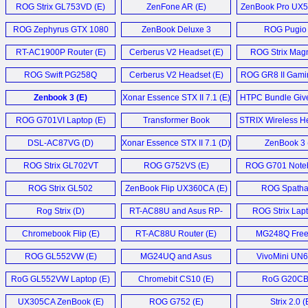
ROG Strix GL753VD (E)
ZenFone AR (E)
ZenBook Pro UX5
ROG Zephyrus GTX 1080
ZenBook Deluxe 3
ROG Pugio 
Laptop (E)
Ultrabook (E)
RT-AC1900P Router (E)
Cerberus V2 Headset (E)
ROG Strix Magn
ROG Swift PG258Q
Cerberus V2 Headset (E)
ROG GR8 II Gami
Monitor (D)
Zenbook 3 (E)
Xonar Essence STX II 7.1 (E)
HTPC Bundle Giv
ROG G701VI Laptop (E)
Transformer Book
STRIX Wireless He
T101HA (D)
DSL-AC87VG (D)
Xonar Essence STX II 7.1 (D)
ZenBook 3 
ROG Strix GL702VT
ROG G752VS (E)
ROG G701 Noteb
Notebook (E)
ROG Strix GL502
ZenBook Flip UX360CA (E)
ROG Spatha
Notebook (E)
Rog Strix (D)
RT-AC88U and Asus RP-
ROG Strix Lapt
AC68U (E)
Chromebook Flip (E)
RT-AC88U Router (E)
MG248Q Fre
Monitor (
ROG GL552VW (E)
MG24UQ and Asus
VivoMini UN6
MG28UQ (E)
RoG GL552VW Laptop (E)
Chromebit CS10 (E)
RoG G20CB 
UX305CA ZenBook (E)
ROG G752 (E)
Strix 2.0 (