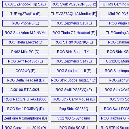
UX371 Zenbook Flip S (E)
ROG Swift PG259QN 360Hz
TUF M3 Gaming M
Monitor (E)
TUF Vg27aql1a (E)
TUF VG27AQL1A Monitor (E)
Mini PC PN62
ROG Phone 3 (E)
ROG Zephyrus G15 (E)
ROG Pugio II
ROG Strix Arion M.2 NVMe
ROG Theta 7.1 Headset (E)
TUF Gaming A
SSD Enclosure (E)
ROG Theta Electret (D)
ROG STRIX XG279Q (E)
ROG Chakram
PN62 Mini-PC (D)
ROG Strix Scope TKL
ROG Strix X
Deluxe (E)
Monitor (
ROG Swift Pg43uq (E)
ROG Zephyrus G14 (E)
CG32UQ Monit
CG32UQ (E)
ROG Strix Impact II (E)
ROG Strix Impact
ROG Delta Headset (D)
ROG Strix Scope Tastatur (D)
ROG Zephyr
GX502GW 
AX6100 RT-AX92U
ROG Swift PG35VQ (E)
ROG Strix XG4
Router (D)
ROG Rapture GT-AX11000
ROG Strix Carry Mouse (E)
ROG Strix Sca
Router (E)
G531GW (
ROG Swift PG35VQ (D)
Rog Strix XG258Q
ROG Swift PG3
Monitor (D)
ZenFone 6 Smartphone (D)
VG278Q G-Sync und
ROG Rapture GT
Freesync Gaming
Router (E
ROG Convention 2019 (D)
ROG Strix SCAR II
RoG STRIX Scope