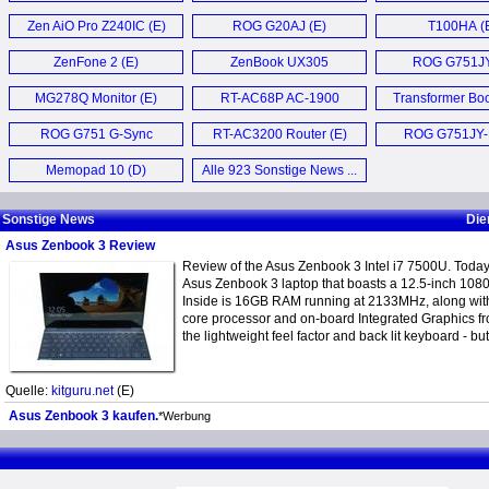
Zen AiO Pro Z240IC (E)
ROG G20AJ (E)
T100HA (
ZenFone 2 (E)
ZenBook UX305
ROG G751JY
Ultrabook (E)
MG278Q Monitor (E)
RT-AC68P AC-1900
Transformer Bo
Router (E)
Chi (E)
ROG G751 G-Sync
RT-AC3200 Router (E)
ROG G751JY
Laptop (E)
Notebook (
Memopad 10 (D)
Alle 923 Sonstige News ...
Sonstige News
Die
Asus Zenbook 3 Review
Review of the Asus Zenbook 3 Intel i7 7500U. Today 
Asus Zenbook 3 laptop that boasts a 12.5-inch 1080
Inside is 16GB RAM running at 2133MHz, along wi
core processor and on-board Integrated Graphics fro
the lightweight feel factor and back lit keyboard - b
Quelle:
kitguru.net
(E)
Asus Zenbook 3 kaufen.
*Werbung