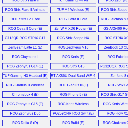
ROG Strix Flare II
TUF Gaming M4 Air
ROG Zephyru
Animate (E)
Mouse (E)
Laptop (E
ROG Strix Flare II Animate
TUF M4 Wireless (E)
ROG Strix Scope 
Keyboard (E)
Mouse (E
ROG Strix Go Core
ROG Cetra II Core
ROG Falchion N
Headset (E)
Headset (E)
Keyboard (
ROG Cetra II Core (E)
ZenWiFi XD6 Router (E)
GS-AX5400 Rou
G713QR ROG STRIX G17
ROG Strix Scope NX
ROG STRIX X
Laptop (E)
Keyboard (E)
Monitor (
ZenBeam Latte L1 (E)
ROG Zephyrus M16
ZenBook 13 OL
Laptop (E)
ROG Claymore II
ROG Keris (E)
ROG Falchion
Keyboard (E)
ROG Zephyrus G14 (E)
ROG Strix G15
PG32UQX ROG S
Advantage (E)
Monitor (
TUF Gaming H3 Headset (E)
RT-AX86U Dual Band WiFi 6
Zenfone 8 
Gaming Router (E)
ROG Gladius III Wireless
ROG Gladius III (E)
ROG Strix Go
Mouse (E)
Headset (
Chromebox 4 (E)
ROG Phone 5 (E)
ROG Strix G17 G
ROG Zephyrus G15 (E)
ROG Keris Wireless
ROG Keris Wirel
Mouse (E)
ROG Zephyrus Duo
PG259QNR ROG Swift (E)
ROG Flow X1
GX551 (E)
ROG Delta S (D)
ROG Build (E)
ROG Chakram C