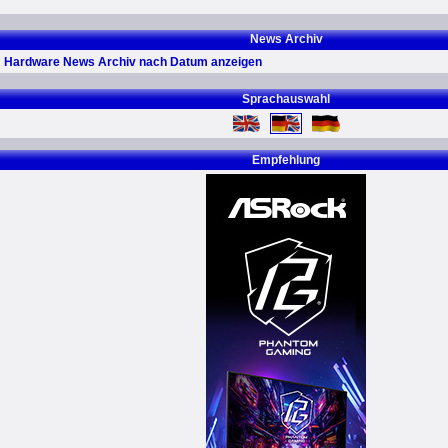
News Archiv
Hardware News Archiv nach Datum anzeigen
Sprachauswahl
Empfehlung