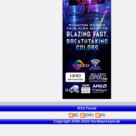
RSS Feeds
(E)
(D/E)
(D)
Copyright 2006-2026 Hardwarespot.de