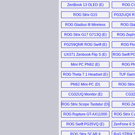
Laptop (E)
Keybo
ZenBook 13 OLED (E)
ROG Cla
Keybo
ROG Strix G15
PG32UQX RO
Advantage (E)
Moni
ROG Gladius III Wireless
ROG Glad
Mouse (E)
ROG Strix G17 G713Q (E)
ROG Zephy
PG259QNR ROG Swift (E)
ROG Flo
UX371 Zenbook Flip S (E)
ROG Swift P
Moni
Mini PC PN62 (E)
ROG Pho
ROG Theta 7.1 Headset (E)
TUF Gami
PN62 Mini-PC (D)
ROG Strix
Delu
CG32UQ Monitor (E)
CG32
ROG Strix Scope Tastatur (D)
ROG Ze
GX502
ROG Rapture GT-AX11000
ROG Strix C
Router (E)
ROG Swift PG35VQ (E)
ZenFone 6 S
ROG Strix SCAR II
RoG STRIX S