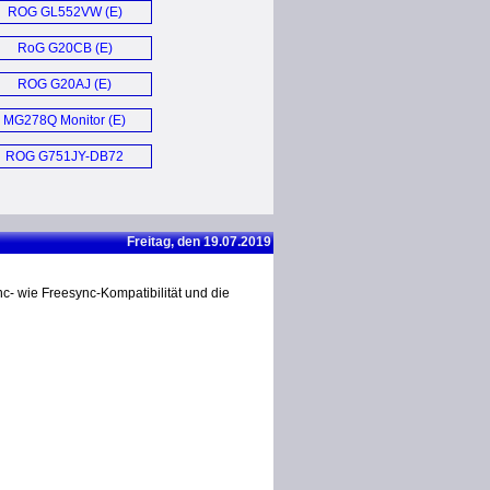
ROG GL552VW (E)
RoG G20CB (E)
ROG G20AJ (E)
MG278Q Monitor (E)
ROG G751JY-DB72
Notebook (E)
Freitag, den 19.07.2019
- wie Freesync-Kompatibilität und die