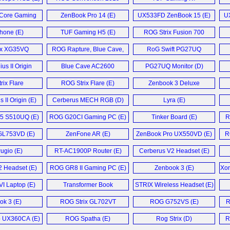
Monitor (D)
Coverage (E)
Keyboard (E)
Core Gaming
ZenBook Pro 14 (E)
UX533FD ZenBook 15 (E)
U
set (E)
one (E)
TUF Gaming H5 (E)
ROG Strix Fusion 700
Headset (D)
ix XG35VQ
ROG Rapture, Blue Cave,
RoG Swift PG27UQ
tor (D)
and Lyra Trio (E)
Monitor (E)
us II Origin
Blue Cave AC2600
PG27UQ Monitor (D)
e (E)
Router (E)
rix Flare
ROG Strix Flare (E)
Zenbook 3 Deluxe
ard (E)
UX490 (E)
 II Origin (E)
Cerberus MECH RGB (D)
Lyra (E)
5 S510UQ (E)
ROG G20CI Gaming PC (E)
Tinker Board (E)
R
GL753VD (E)
ZenFone AR (E)
ZenBook Pro UX550VD (E)
R
gio (E)
RT-AC1900P Router (E)
Cerberus V2 Headset (E)
2 Headset (E)
ROG GR8 II Gaming PC (E)
Zenbook 3 (E)
Xon
 Laptop (E)
Transformer Book
STRIX Wireless Headset (E)
T101HA (D)
k 3 (E)
ROG Strix GL702VT
ROG G752VS (E)
R
Notebook (E)
p UX360CA (E)
ROG Spatha (E)
Rog Strix (D)
R