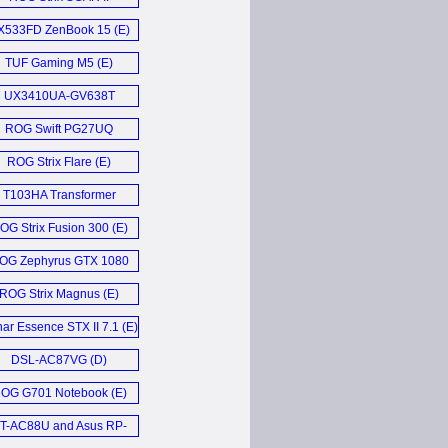
GL504GV (E)
X533FD ZenBook 15 (E)
TUF Gaming M5 (E)
UX3410UA-GV638T
Notebook (D)
ROG Swift PG27UQ
Monitor (E)
ROG Strix Flare (E)
T103HA Transformer
Mini (D)
OG Strix Fusion 300 (E)
OG Zephyrus GTX 1080
Laptop (E)
ROG Strix Magnus (E)
ar Essence STX II 7.1 (E)
DSL-AC87VG (D)
OG G701 Notebook (E)
T-AC88U and Asus RP-
AC68U (E)