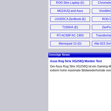
ROG Strix Laptop (E)
Chromebo
MG24UQ and Asus
VivoMini
MG28UQ (E)
UX305CA ZenBook (E)
ROG G
T100HA (E)
ZenFon
RT-AC68P AC-1900
Transforme
Router (E)
Ch
Memopad 10 (D)
Alle 923 Son
Sonstige News
Asus Rog Strix XG258Q Monitor Test
Der Asus Rog Strix XG258Q ist ein Gaming-Mo
extrem hohe maximale Bildwiederholrate von