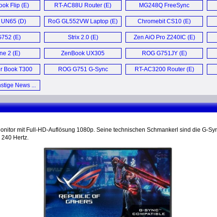
ok Flip (E)
RT-AC88U Router (E)
MG248Q FreeSync
Monitor (E)
 UN65 (D)
RoG GL552VW Laptop (E)
Chromebit CS10 (E)
752 (E)
Strix 2.0 (E)
Zen AiO Pro Z240IC (E)
e 2 (E)
ZenBook UX305
ROG G751JY (E)
Ultrabook (E)
r Book T300
ROG G751 G-Sync
RT-AC3200 Router (E)
i (E)
Laptop (E)
stige News ...
nitor mit Full-HD-Auflösung 1080p. Seine technischen Schmankerl sind die G-Sync
 240 Hertz.