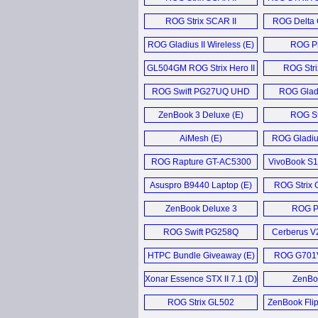
Notebook (E)
ROG Strix SCAR II
ROG Delta 
Laptop (E)
Head
ROG Gladius II Wireless (E)
ROG Ph
GL504GM ROG Strix Hero II
ROG Str
Laptop (E)
Moni
ROG Swift PG27UQ UHD
ROG Gladi
Gaming Monitor (D)
Mous
ZenBook 3 Deluxe (E)
ROG St
Keybo
AiMesh (E)
ROG Gladius
ROG Rapture GT-AC5300
VivoBook S1
Router (D)
Asuspro B9440 Laptop (E)
ROG Strix 
ZenBook Deluxe 3
ROG Pu
Ultrabook (E)
ROG Swift PG258Q
Cerberus V
Monitor (D)
HTPC Bundle Giveaway (E)
ROG G701VI
Xonar Essence STX II 7.1 (D)
ZenBoo
ROG Strix GL502
ZenBook Fli
Notebook (E)