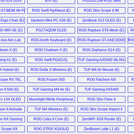
us G14 2024
BTF (E)
PG32UCDM ROG Swift
aptop (E)
Oled (E)
GT-BE98 Wi-Fi
ROG Swift Pg49wcd (E)
ROG Strix Scope II 96
R
 (E)
Wireless Gaming
 Ergo Chair (E)
Geekom Mini PC AS6 (E)
ZenBook S13 OLED (E)
Keyboard (E)
 WiFi 6E (D)
PG27AQDM OLED
ROG Rapture GT6 Mesh (E)
RO
Monitor (E)
Ace Aim Lab
ROG Azoth Keyboard (E)
ROG Rapture GT-AXE16000
ROG
ion (E)
Router (E)
ram X (E)
ROG Chakram X (E)
ROG Zephyrus G14 (D)
ng A1 (E)
ROG Swift PG42UQ
TUF Gaming AX5400 WLAN-
Monitor (E)
Router (D)
X Hybrid (E)
ROG Delta S Wireless (E)
TUF M4 Air Mouse (E)
Scope RX TKL
ROG Fusion 500
ROG Falchion NX
R
ireless (E)
Headset (D)
Mechanical Keyboard (E)
n II 500 (E)
TUF Gaming M4 Air (E)
TUF Gaming AX5400
Router (E)
ro 14X OLED
Moonlight White Peripheral
ROG Strix Flare II
ook (D)
Collection (E)
Animate (E)
are II Animate
TUF M4 Wireless (E)
ROG Strix Scope Impact II
ard (E)
Mouse (E)
on NX Gaming
ROG Cetra II Core (E)
ZenWiFi XD6 Router (E)
ard (E)
x Scope NX
ROG STRIX XG43UQ
ZenBeam Latte L1 (E)