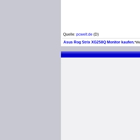
Quelle:
pcwelt.de
(D)
Asus Rog Strix XG258Q Monitor kaufen.
*We