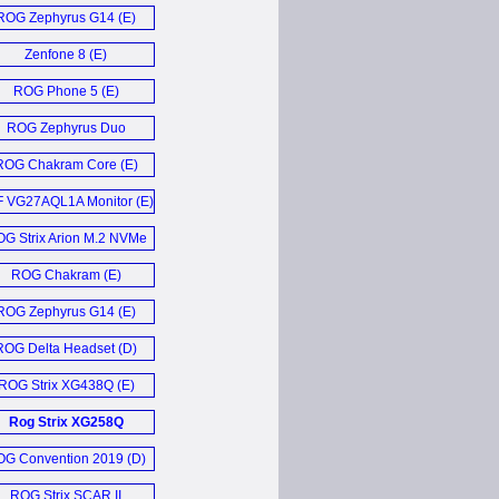
Laptop (E)
ROG Zephyrus G14 (E)
Zenfone 8 (E)
ROG Phone 5 (E)
ROG Zephyrus Duo
GX551 (E)
ROG Chakram Core (E)
 VG27AQL1A Monitor (E)
G Strix Arion M.2 NVMe
SSD Enclosure (E)
ROG Chakram (E)
ROG Zephyrus G14 (E)
ROG Delta Headset (D)
ROG Strix XG438Q (E)
Rog Strix XG258Q
Monitor (D)
G Convention 2019 (D)
ROG Strix SCAR II