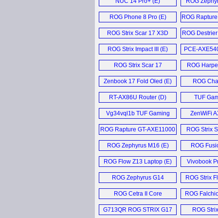
NUC 14 Pro+ (E)
ROG Zephyr
Gaming L
ROG Phone 8 Pro (E)
ROG Rapture 
7
ROG Strix Scar 17 X3D
ROG Destrier
Laptop (E)
ROG Strix Impact III (E)
PCE-AXE5400
ROG Strix Scar 17
ROG Harpe 
Laptop (E)
Edit
Zenbook 17 Fold Oled (E)
ROG Chak
RT-AX86U Router (D)
TUF Gami
Vg34vql1b TUF Gaming
ZenWiFi A
Monitor (D)
ROG Rapture GT-AXE11000
ROG Strix 
router (E)
Deluxe W
ROG Zephyrus M16 (E)
ROG Fusio
ROG Flow Z13 Laptop (E)
Vivobook P
Noteb
ROG Zephyrus G14
ROG Strix Fl
Laptop (E)
Keybo
ROG Cetra II Core
ROG Falchi
Headset (E)
Keybo
G713QR ROG STRIX G17
ROG Stri