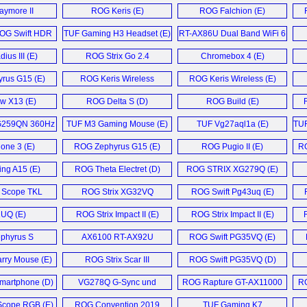
ard (E)
Monitor (E)
ymore II
ROG Keris (E)
ROG Falchion (E)
ard (E)
G Swift HDR
TUF Gaming H3 Headset (E)
RT-AX86U Dual Band WiFi 6
tor (E)
Gaming Router (E)
ius III (E)
ROG Strix Go 2.4
Chromebox 4 (E)
Headset (D)
rus G15 (E)
ROG Keris Wireless
ROG Keris Wireless (E)
Mouse (E)
w X13 (E)
ROG Delta S (D)
ROG Build (E)
G259QN 360Hz
TUF M3 Gaming Mouse (E)
TUF Vg27aql1a (E)
TUF
tor (E)
ne 3 (E)
ROG Zephyrus G15 (E)
ROG Pugio II (E)
RO
ng A15 (E)
ROG Theta Electret (D)
ROG STRIX XG279Q (E)
 Scope TKL
ROG Strix XG32VQ
ROG Swift Pg43uq (E)
xe (E)
Monitor (E)
UQ (E)
ROG Strix Impact II (E)
ROG Strix Impact II (E)
phyrus S
AX6100 RT-AX92U
ROG Swift PG35VQ (E)
GW (D)
Router (D)
arry Mouse (E)
ROG Strix Scar III
ROG Swift PG35VQ (D)
G531GW (E)
martphone (D)
VG278Q G-Sync und
ROG Rapture GT-AX11000
RO
Freesync Gaming
Router (E)
cope RGB (E)
ROG Convention 2019
TUF Gaming K7