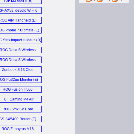
TUF M3 Gen II (E)
P-AX58, devolo WiFi 6
Repeater 5400, AVM
ROG Ally Handheld (E)
FRITZ!Repeater 6000
Repeater (D)
G Phone 7 Ultimate (E)
 Strix Impact III Maus (D)
ROG Delta S Wireless
Gaming Headset (E)
ROG Delta S Wireless
Headset (E)
Zenbook S 13 Oled
Laptop (E)
OG Pg32uq Monitor (E)
ROG Fusion II 500
Headset (E)
TUF Gaming M4 Air
Mouse (E)
ROG Strix Go Core
Headset (E)
GS-AX5400 Router (E)
ROG Zephyrus M16