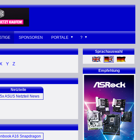
STIGE
SPONSOREN
PORTALE
?
Sprachauswahl
X
Y
Z
Empfehlung
Netzteile
5x ASUS Netzteil News
G Thor 1000W Platinum
II (E)
G Thor 1200W Platinum
Netzteil (D)
enbook A16 Snapdragon