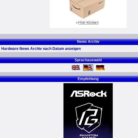
News Archiv
Hardware News Archiv nach Datum anzeigen
Sprachauswahl
Empfehlung