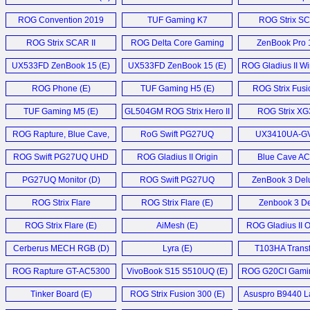
Monitor (D)
Notebook (E)
ROG Convention 2019
TUF Gaming K7
ROG Strix SC
Coverage (E)
Keyboard (E)
GL504GV (
ROG Strix SCAR II
ROG Delta Core Gaming
ZenBook Pro 1
Laptop (E)
Headset (E)
UX533FD ZenBook 15 (E)
UX533FD ZenBook 15 (E)
ROG Gladius II Wi
ROG Phone (E)
TUF Gaming H5 (E)
ROG Strix Fusi
Headset (
TUF Gaming M5 (E)
GL504GM ROG Strix Hero II
ROG Strix X
Laptop (E)
Monitor (
ROG Rapture, Blue Cave,
RoG Swift PG27UQ
UX3410UA-G
and Lyra Trio (E)
Monitor (E)
Notebook 
ROG Swift PG27UQ UHD
ROG Gladius II Origin
Blue Cave A
Gaming Monitor (D)
Mouse (E)
Router (E
PG27UQ Monitor (D)
ROG Swift PG27UQ
ZenBook 3 Delu
Monitor (E)
ROG Strix Flare
ROG Strix Flare (E)
Zenbook 3 D
Keyboard (E)
UX490 (E
ROG Strix Flare (E)
AiMesh (E)
ROG Gladius II O
Cerberus MECH RGB (D)
Lyra (E)
T103HA Trans
Mini (D)
ROG Rapture GT-AC5300
VivoBook S15 S510UQ (E)
ROG G20CI Gamin
Router (D)
Tinker Board (E)
ROG Strix Fusion 300 (E)
Asuspro B9440 La