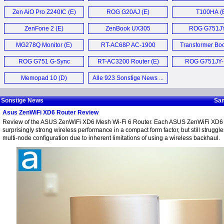
Zen AiO Pro Z240IC (E)
ROG G20AJ (E)
T100HA (
ZenFone 2 (E)
ZenBook UX305
ROG G751JY
Ultrabook (E)
MG278Q Monitor (E)
RT-AC68P AC-1900
Transformer Bo
Router (E)
Chi (E)
ROG G751 G-Sync
RT-AC3200 Router (E)
ROG G751JY
Laptop (E)
Notebook (
Memopad 10 (D)
Alle 923 Sonstige News ...
Sonstige News
Sam
Asus ZenWiFi XD6 Router Review
Review of the ASUS ZenWiFi XD6 Mesh Wi-Fi 6 Router. Each ASUS ZenWiFi XD6 
surprisingly strong wireless performance in a compact form factor, but still struggl
multi-node configuration due to inherent limitations of using a wireless backhaul.