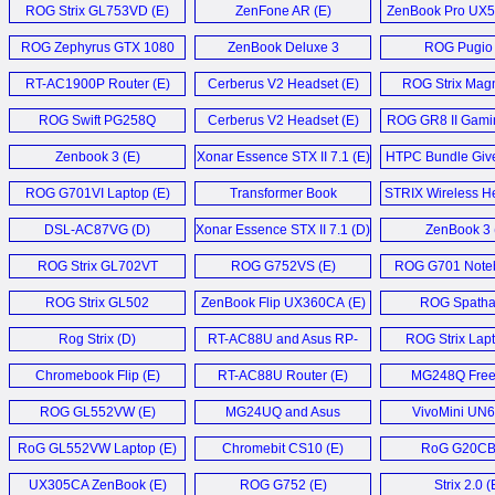
ROG Strix GL753VD (E)
ZenFone AR (E)
ZenBook Pro UX5
ROG Zephyrus GTX 1080
ZenBook Deluxe 3
ROG Pugio 
Laptop (E)
Ultrabook (E)
RT-AC1900P Router (E)
Cerberus V2 Headset (E)
ROG Strix Magn
ROG Swift PG258Q
Cerberus V2 Headset (E)
ROG GR8 II Gami
Monitor (D)
Zenbook 3 (E)
Xonar Essence STX II 7.1 (E)
HTPC Bundle Giv
ROG G701VI Laptop (E)
Transformer Book
STRIX Wireless He
T101HA (D)
DSL-AC87VG (D)
Xonar Essence STX II 7.1 (D)
ZenBook 3 
ROG Strix GL702VT
ROG G752VS (E)
ROG G701 Noteb
Notebook (E)
ROG Strix GL502
ZenBook Flip UX360CA (E)
ROG Spatha
Notebook (E)
Rog Strix (D)
RT-AC88U and Asus RP-
ROG Strix Lapt
AC68U (E)
Chromebook Flip (E)
RT-AC88U Router (E)
MG248Q Fre
Monitor (
ROG GL552VW (E)
MG24UQ and Asus
VivoMini UN6
MG28UQ (E)
RoG GL552VW Laptop (E)
Chromebit CS10 (E)
RoG G20CB 
UX305CA ZenBook (E)
ROG G752 (E)
Strix 2.0 (