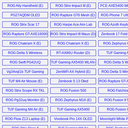
Repeater (D)
ROG Ally Handheld (E)
ROG Strix Impact III (E)
PCE-AXE5400 WiF
PG27AQDM OLED
ROG Rapture GT6 Mesh (E)
ROG Phone 7 Ulti
Monitor (E)
ROG Strix Scar 17
ROG Harpe Ace Aim Lab
ROG Azoth Keyb
Laptop (E)
Edition (E)
ROG Rapture GT-AXE16000
ROG Strix Impact III Maus (D)
Zenbook 17 Fold 
Router (E)
ROG Chakram X (E)
ROG Chakram X (E)
ROG Zephyrus 
ROG Delta S Wireless
RT-AX86U Router (D)
TUF Gaming A
Gaming Headset (E)
ROG Swift PG42UQ
TUF Gaming AX5400 WLAN-
ROG Delta S Wi
Monitor (E)
Router (D)
Headset (
Vg34vql1b TUF Gaming
ZenWiFi AX Hybrid (E)
ROG Delta S Wire
Monitor (D)
TUF M4 Air Mouse (E)
Zenbook S 13 Oled
ROG Rapture GT-
Laptop (E)
router (E
ROG Strix Scope RX TKL
ROG Fusion 500
ROG Falchio
Deluxe Wireless (E)
Headset (D)
Mechanical Keyb
ROG Pg32uq Monitor (E)
ROG Zephyrus M16 (E)
ROG Fusion II 
TUF Gaming M4 Air (E)
TUF Gaming AX5400
ROG Fusion I
Router (E)
Headset (
ROG Flow Z13 Laptop (E)
Vivobook Pro 14X OLED
Moonlight White P
Notebook (D)
Collection 