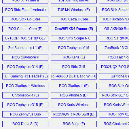
ROG Strix Flare II
TUF Gaming M4 Air
ROG Zephyru
Animate (E)
Mouse (E)
Laptop (E
ROG Strix Flare II Animate
TUF M4 Wireless (E)
ROG Strix Scope 
Keyboard (E)
Mouse (E
ROG Strix Go Core
ROG Cetra II Core
ROG Falchion N
Headset (E)
Headset (E)
Keyboard (
ROG Cetra II Core (E)
ZenWiFi XD6 Router (E)
GS-AX5400 Rou
G713QR ROG STRIX G17
ROG Strix Scope NX
ROG STRIX X
Laptop (E)
Keyboard (E)
Monitor (
ZenBeam Latte L1 (E)
ROG Zephyrus M16
ZenBook 13 OL
Laptop (E)
ROG Claymore II
ROG Keris (E)
ROG Falchion
Keyboard (E)
ROG Zephyrus G14 (E)
ROG Strix G15
PG32UQX ROG S
Advantage (E)
Monitor (
TUF Gaming H3 Headset (E)
RT-AX86U Dual Band WiFi 6
Zenfone 8 
Gaming Router (E)
ROG Gladius III Wireless
ROG Gladius III (E)
ROG Strix Go
Mouse (E)
Headset (
Chromebox 4 (E)
ROG Phone 5 (E)
ROG Strix G17 G
ROG Zephyrus G15 (E)
ROG Keris Wireless
ROG Keris Wirel
Mouse (E)
ROG Zephyrus Duo
PG259QNR ROG Swift (E)
ROG Flow X1
GX551 (E)
ROG Delta S (D)
ROG Build (E)
ROG Chakram C