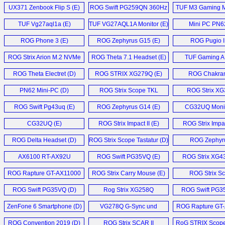
UX371 Zenbook Flip S (E)
ROG Swift PG259QN 360Hz
TUF M3 Gaming M
Monitor (E)
TUF Vg27aql1a (E)
TUF VG27AQL1A Monitor (E)
Mini PC PN62
ROG Phone 3 (E)
ROG Zephyrus G15 (E)
ROG Pugio II
ROG Strix Arion M.2 NVMe
ROG Theta 7.1 Headset (E)
TUF Gaming A
SSD Enclosure (E)
ROG Theta Electret (D)
ROG STRIX XG279Q (E)
ROG Chakram
PN62 Mini-PC (D)
ROG Strix Scope TKL
ROG Strix X
Deluxe (E)
Monitor (
ROG Swift Pg43uq (E)
ROG Zephyrus G14 (E)
CG32UQ Monit
CG32UQ (E)
ROG Strix Impact II (E)
ROG Strix Impact
ROG Delta Headset (D)
ROG Strix Scope Tastatur (D)
ROG Zephyr
GX502GW 
AX6100 RT-AX92U
ROG Swift PG35VQ (E)
ROG Strix XG4
Router (D)
ROG Rapture GT-AX11000
ROG Strix Carry Mouse (E)
ROG Strix Sca
Router (E)
G531GW (
ROG Swift PG35VQ (D)
Rog Strix XG258Q
ROG Swift PG3
Monitor (D)
ZenFone 6 Smartphone (D)
VG278Q G-Sync und
ROG Rapture GT
Freesync Gaming
Router (E
ROG Convention 2019 (D)
ROG Strix SCAR II
RoG STRIX Scope