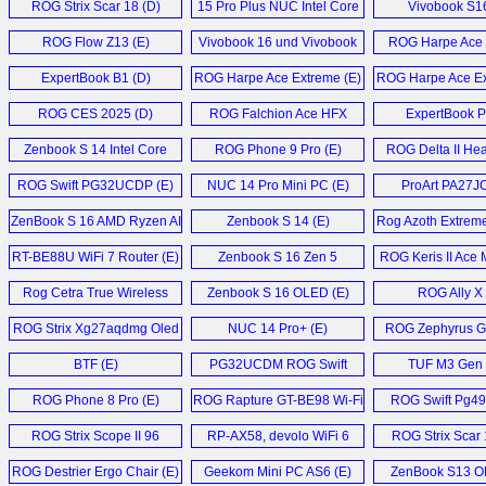
ROG Strix Scar 18 (D)
15 Pro Plus NUC Intel Core
Vivobook S16
Ultra 9 285H Mini PC (E)
ROG Flow Z13 (E)
Vivobook 16 und Vivobook
ROG Harpe Ace 
18 (D)
ExpertBook B1 (D)
ROG Harpe Ace Extreme (E)
ROG Harpe Ace Ex
ROG CES 2025 (D)
ROG Falchion Ace HFX
ExpertBook P
Keyboard (E)
Zenbook S 14 Intel Core
ROG Phone 9 Pro (E)
ROG Delta II Hea
Ultra 7 258V Laptop (E)
ROG Swift PG32UCDP (E)
NUC 14 Pro Mini PC (E)
ProArt PA27JC
ZenBook S 16 AMD Ryzen AI
Zenbook S 14 (E)
Rog Azoth Extreme
9 HX 370 Laptop (E)
Keyboard (
RT-BE88U WiFi 7 Router (E)
Zenbook S 16 Zen 5
ROG Keris II Ace 
Laptop (E)
Rog Cetra True Wireless
Zenbook S 16 OLED (E)
ROG Ally X 
SpeedNova IEMs (E)
ROG Strix Xg27aqdmg Oled
NUC 14 Pro+ (E)
ROG Zephyrus G
Monitor (E)
Gaming Lapto
BTF (E)
PG32UCDM ROG Swift
TUF M3 Gen I
Oled (E)
ROG Phone 8 Pro (E)
ROG Rapture GT-BE98 Wi-Fi
ROG Swift Pg49
7 (E)
ROG Strix Scope II 96
RP-AX58, devolo WiFi 6
ROG Strix Scar
Wireless Gaming
Repeater 5400, AVM
Laptop (E
ROG Destrier Ergo Chair (E)
Geekom Mini PC AS6 (E)
ZenBook S13 O
Keyboard (E)
FRITZ!Repeater 6000