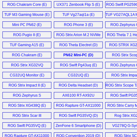
ROG Chakram Core (E)
UX371 Zenbook Flip S (E)
ROG Swift PG259
Monitor (
TUF M3 Gaming Mouse (E)
TUF Vg27aql1a (E)
TUF VG27AQL1A Mo
Mini PC PN62 (E)
ROG Phone 3 (E)
ROG Zephyrus 
ROG Pugio II (E)
ROG Strix Arion M.2 NVMe
ROG Theta 7.1 He
SSD Enclosure (E)
TUF Gaming A15 (E)
ROG Theta Electret (D)
ROG STRIX XG2
ROG Chakram (E)
PN62 Mini-PC (D)
ROG Strix Sco
Deluxe (E
ROG Strix XG32VQ
ROG Swift Pg43uq (E)
ROG Zephyrus 
Monitor (E)
CG32UQ Monitor (E)
CG32UQ (E)
ROG Strix Impact
ROG Strix Impact II (E)
ROG Delta Headset (D)
ROG Strix Scope Ta
ROG Zephyrus S
AX6100 RT-AX92U
ROG Swift PG3
GX502GW (D)
Router (D)
ROG Strix XG438Q (E)
ROG Rapture GT-AX11000
ROG Strix Carry 
Router (E)
ROG Strix Scar III
ROG Swift PG35VQ (D)
Rog Strix X
G531GW (E)
Monitor (
ROG Swift PG35VQ (E)
ZenFone 6 Smartphone (D)
VG278Q G-Syn
Freesync Ga
ROG Rapture GT-AX11000
ROG Convention 2019 (D)
ROG Strix SC