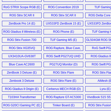
Monitor (
Router (E)
Notebook (
RoG STRIX Scope RGB (E)
ROG Convention 2019
TUF Gaming
Coverage (E)
Keyboard (
ROG Strix SCAR II
ROG Strix SCAR II
ROG Delta Core
GL504GV (E)
Laptop (E)
Headset (
ZenBook Pro 14 (E)
UX533FD ZenBook 15 (E)
UX533FD ZenBoo
ROG Gladius II Wireless (E)
ROG Phone (E)
TUF Gaming H
ROG Strix Fusion 700
TUF Gaming M5 (E)
GL504GM ROG Stri
Headset (D)
Laptop (E
ROG Strix XG35VQ
ROG Rapture, Blue Cave,
RoG Swift P
Monitor (D)
and Lyra Trio (E)
Monitor (
UX3410UA-GV638T
ROG Swift PG27UQ UHD
ROG Gladius II
Notebook (D)
Gaming Monitor (D)
Mouse (E
Blue Cave AC2600
PG27UQ Monitor (D)
ROG Swift P
Router (E)
Monitor (
ZenBook 3 Deluxe (E)
ROG Strix Flare
ROG Strix Fla
Keyboard (E)
Zenbook 3 Deluxe
ROG Strix Flare (E)
AiMesh (E
UX490 (E)
ROG Gladius II Origin (E)
Cerberus MECH RGB (D)
Lyra (E)
T103HA Transformer
ROG Rapture GT-AC5300
VivoBook S15 S5
Mini (D)
Router (D)
ROG G20CI Gaming PC (E)
Tinker Board (E)
ROG Strix Fusion