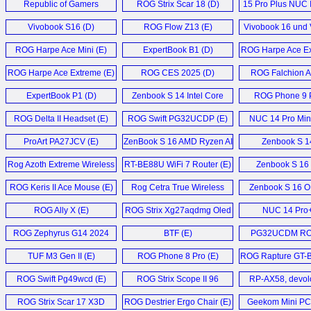
Republic of Gamers
ROG Strix Scar 18 (D)
15 Pro Plus NUC I
Computex 2025 (D)
Ultra 9 285H Min
Vivobook S16 (D)
ROG Flow Z13 (E)
Vivobook 16 und
18 (D)
ROG Harpe Ace Mini (E)
ExpertBook B1 (D)
ROG Harpe Ace Ex
ROG Harpe Ace Extreme (E)
ROG CES 2025 (D)
ROG Falchion 
Keyboard (
ExpertBook P1 (D)
Zenbook S 14 Intel Core
ROG Phone 9 P
Ultra 7 258V Laptop (E)
ROG Delta II Headset (E)
ROG Swift PG32UCDP (E)
NUC 14 Pro Mini
ProArt PA27JCV (E)
ZenBook S 16 AMD Ryzen AI
Zenbook S 14
9 HX 370 Laptop (E)
Rog Azoth Extreme Wireless
RT-BE88U WiFi 7 Router (E)
Zenbook S 16
Keyboard (E)
Laptop (E
ROG Keris II Ace Mouse (E)
Rog Cetra True Wireless
Zenbook S 16 O
SpeedNova IEMs (E)
ROG Ally X (E)
ROG Strix Xg27aqdmg Oled
NUC 14 Pro+
Monitor (E)
ROG Zephyrus G14 2024
BTF (E)
PG32UCDM ROG
Gaming Laptop (E)
Oled (E)
TUF M3 Gen II (E)
ROG Phone 8 Pro (E)
ROG Rapture GT-B
7 (E)
ROG Swift Pg49wcd (E)
ROG Strix Scope II 96
RP-AX58, devolo
Wireless Gaming
Repeater 540
ROG Strix Scar 17 X3D
ROG Destrier Ergo Chair (E)
Geekom Mini PC
Keyboard (E)
FRITZ!Repeate