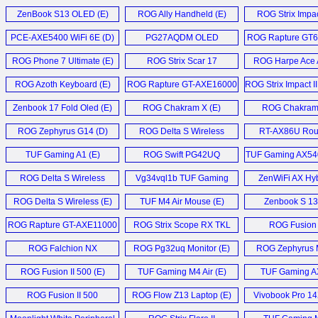
Laptop (E)
Repeater (
ZenBook S13 OLED (E)
ROG Ally Handheld (E)
ROG Strix Impact
PCE-AXE5400 WiFi 6E (D)
PG27AQDM OLED
ROG Rapture GT6
Monitor (E)
ROG Phone 7 Ultimate (E)
ROG Strix Scar 17
ROG Harpe Ace 
Laptop (E)
Edition (E
ROG Azoth Keyboard (E)
ROG Rapture GT-AXE16000
ROG Strix Impact I
Router (E)
Zenbook 17 Fold Oled (E)
ROG Chakram X (E)
ROG Chakram 
ROG Zephyrus G14 (D)
ROG Delta S Wireless
RT-AX86U Rout
Gaming Headset (E)
TUF Gaming A1 (E)
ROG Swift PG42UQ
TUF Gaming AX54
Monitor (E)
Router (D
ROG Delta S Wireless
Vg34vql1b TUF Gaming
ZenWiFi AX Hyb
Headset (E)
Monitor (D)
ROG Delta S Wireless (E)
TUF M4 Air Mouse (E)
Zenbook S 13
Laptop (E
ROG Rapture GT-AXE11000
ROG Strix Scope RX TKL
ROG Fusion
router (E)
Deluxe Wireless (E)
Headset (
ROG Falchion NX
ROG Pg32uq Monitor (E)
ROG Zephyrus 
Mechanical Keyboard (E)
ROG Fusion II 500 (E)
TUF Gaming M4 Air (E)
TUF Gaming A
Router (E
ROG Fusion II 500
ROG Flow Z13 Laptop (E)
Vivobook Pro 1
Headset (E)
Notebook 