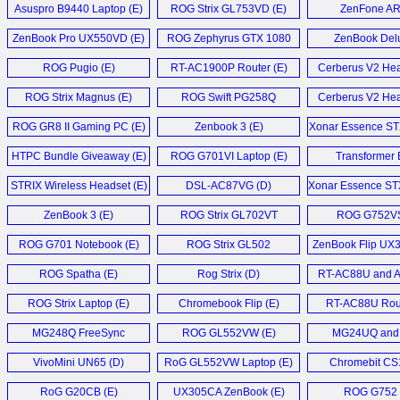
Asuspro B9440 Laptop (E)
ROG Strix GL753VD (E)
ZenFone AR
ZenBook Pro UX550VD (E)
ROG Zephyrus GTX 1080
ZenBook Del
Laptop (E)
Ultrabook 
ROG Pugio (E)
RT-AC1900P Router (E)
Cerberus V2 Hea
ROG Strix Magnus (E)
ROG Swift PG258Q
Cerberus V2 Hea
Monitor (D)
ROG GR8 II Gaming PC (E)
Zenbook 3 (E)
Xonar Essence STX 
HTPC Bundle Giveaway (E)
ROG G701VI Laptop (E)
Transformer
T101HA (
STRIX Wireless Headset (E)
DSL-AC87VG (D)
Xonar Essence STX 
ZenBook 3 (E)
ROG Strix GL702VT
ROG G752VS
Notebook (E)
ROG G701 Notebook (E)
ROG Strix GL502
ZenBook Flip UX
Notebook (E)
ROG Spatha (E)
Rog Strix (D)
RT-AC88U and A
AC68U (E
ROG Strix Laptop (E)
Chromebook Flip (E)
RT-AC88U Rout
MG248Q FreeSync
ROG GL552VW (E)
MG24UQ and
Monitor (E)
MG28UQ (
VivoMini UN65 (D)
RoG GL552VW Laptop (E)
Chromebit CS
RoG G20CB (E)
UX305CA ZenBook (E)
ROG G752 