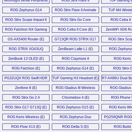
Moonlight White Peripheral
ROG Strix Flare II
TUF Gaming M
Collection (E)
Animate (E)
Mouse (E
ROG Zephyrus G14
ROG Strix Flare II Animate
TUF M4 Wirele
Laptop (E)
Keyboard (E)
ROG Strix Scope Impact II
ROG Strix Go Core
ROG Cetra II
Mouse (E)
Headset (E)
Headset (
ROG Falchion NX Gaming
ROG Cetra II Core (E)
ZenWiFi XD6 Rou
Keyboard (E)
GS-AX5400 Router (E)
G713QR ROG STRIX G17
ROG Strix Sc
Laptop (E)
Keyboard (
ROG STRIX XG43UQ
ZenBeam Latte L1 (E)
ROG Zephyru
Monitor (E)
Laptop (E
ZenBook 13 OLED (E)
ROG Claymore II
ROG Keris 
Keyboard (E)
ROG Falchion (E)
ROG Zephyrus G14 (E)
ROG Strix 
Advantage 
PG32UQX ROG Swift HDR
TUF Gaming H3 Headset (E)
RT-AX86U Dual Ba
Monitor (E)
Gaming Route
Zenfone 8 (E)
ROG Gladius III Wireless
ROG Gladius I
Mouse (E)
ROG Strix Go 2.4
Chromebox 4 (E)
ROG Phone 5
Headset (D)
ROG Strix G17 G713Q (E)
ROG Zephyrus G15 (E)
ROG Keris Wir
Mouse (E
ROG Keris Wireless (E)
ROG Zephyrus Duo
PG259QNR ROG S
GX551 (E)
ROG Flow X13 (E)
ROG Delta S (D)
ROG Build 