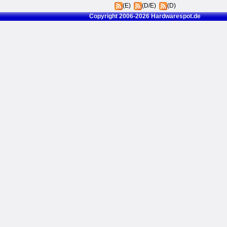
(E)
(D/E)
(D)
Copyright 2006-2026 Hardwarespot.de