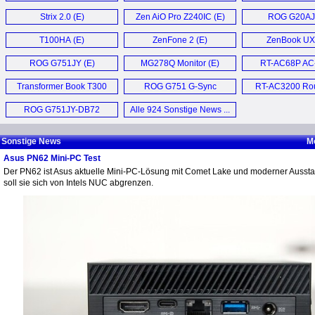
Strix 2.0 (E)
Zen AiO Pro Z240IC (E)
ROG G20AJ 
T100HA (E)
ZenFone 2 (E)
ZenBook U
Ultrabook 
ROG G751JY (E)
MG278Q Monitor (E)
RT-AC68P AC
Router (E
Transformer Book T300
ROG G751 G-Sync
RT-AC3200 Rou
Chi (E)
Laptop (E)
ROG G751JY-DB72
Alle 924 Sonstige News ...
Notebook (E)
Sonstige News
M
Asus PN62 Mini-PC Test
Der PN62 ist Asus aktuelle Mini-PC-Lösung mit Comet Lake und moderner Aussta
soll sie sich von Intels NUC abgrenzen.