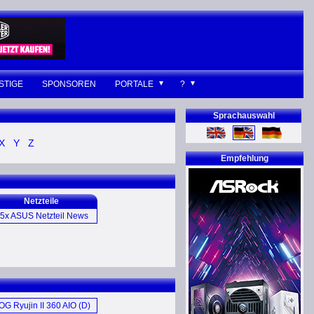
STIGE
SPONSOREN
PORTALE
?
Sprachauswahl
X
Y
Z
Empfehlung
Netzteile
5x ASUS Netzteil News
G Thor 1000W Platinum
II (E)
G Thor 1200W Platinum
Netzteil (D)
OG Ryujin II 360 AIO (D)