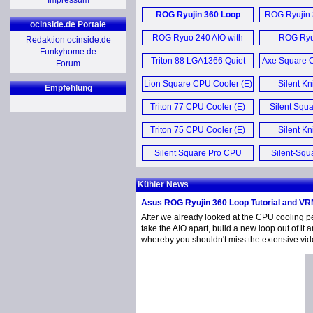
Impressum
RoG STRIX Helios Case (E)
Enclosure (E)
AI
ROG Ryujin 360 Loop
ROG Ryujin 
ROG Pelt
GeForce RTX
ocinside.de Portale
TA-U21 Aluminium Miditower
RoG RAIDR Express 240GB
Tutorial and VRM (E)
Head
VRM
Plati
ROG Ryuo 240 AIO with
ROG Ryu
Redaktion ocinside.de
Gehäuse (D)
PCIe SSD (D)
Funkyhome.de
OLED (E)
Wasserk
Zenbook DUO
RTX 5080 Noc
Triton 88 LGA1366 Quiet
Axe Square C
Forum
P5K3 and Corsair DDR3
A16
CPU Cooler (E)
1333MHz TWIN3X2048 (E)
Lion Square CPU Cooler (E)
Silent Kn
GeForce
Empfehlung
Zenbook A1
Cool
Pri
Triton 77 CPU Cooler (E)
Silent Squ
Qualcomm
Lapt
Cool
RTX 5080 Noc
Triton 75 CPU Cooler (E)
Silent Kn
Cool
PX13 Pro
ROG Astral
Silent Square Pro CPU
Silent-Squ
Edit
5090 
Cooler Spanish (T)
Kühl
Kühler News
ROG Harpe II
GeForce RTX
OC
Asus ROG Ryujin 360 Loop Tutorial and V
Rog Kith
After we already looked at the CPU cooling p
Head
Radeon RX 9
take the AIO apart, build a new loop out of it
whereby you shouldn't miss the extensive video
OC 16
ROG Falchi
Keybo
Mehr Grafikk
Mehr Sonst