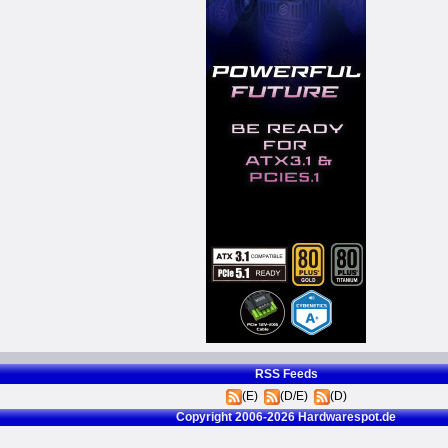
RSS Feeds
(E)
(D/E)
(D)
Copyright 2006-2026 Hardwarespot.de