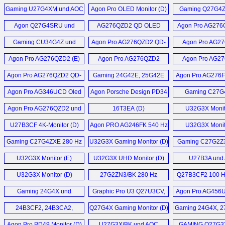
27G4ZR, 27G4ZRE
Monitor (D)
Monitor (
Agon Pro AG326UZD2 (D)
Agon Pro AG276UZD (D)
Gaming U27G4XM und AOC
Agon Pro OLED Monitor (D)
Gaming Q27G4
Monitor (D)
Gaming 25G4KUR
Q27G4SDR Moni
Agon Pro AG346UCD
V4 Serie Monitor (D)
Agon Q27G4SRU und
AG276QZD2 QD OLED
Agon Pro AG276
Monitor (D)
Monitor (E)
U32G4U (D)
Monitor (D)
U32P2, AOC U28P2A, AOC
Gaming CU34G4Z und
Agon Pro AG276QZD2 QD-
Agon Pro AG2
16T20E2 Monitor (D)
Q32P2 (D)
25G4SXU (D)
OLED Monitor (E)
Monitor (
Agon Pro AG276QZD2 (E)
Agon Pro AG276QZD2
Agon Pro AG2
Monitor (E)
Monitor (
Q27G4ZD 280 Hz QD OLED
im Team mit Red Bull Racing
Agon Pro AG276QZD2 QD-
Gaming 24G42E, 25G42E
Agon Pro AG276F
Monitor (D)
Esports (D)
OLED Monitor (D)
und 27G42E (D)
Monitor (
Agon Pro AG346UCD Oled
Agon Porsche Design PD34
Gaming C27G
AG346UCD QD-OLED
16T2 Touchscreen
Monitor (D)
Gaming Monitor (D)
CQ27G4X, Q27G
Monitor (D)
Monitor (D)
Agon Pro AG276QZD2 und
16T3EA (D)
U32G3X Monit
CQ32G4VE Moni
Agon Pro AG326UD
U27B3CF 4K-Monitor (D)
Agon PRO AG246FK 540 Hz
U32G3X Monit
Mehr Sonstige News ...
Mehr Sponsoren News ...
Monitor (D)
und AG256FS 390 Hz
Gaming C27G4ZXE 280 Hz
U32G3X Gaming Monitor (D)
Gaming C27G2Z3
Monitor (D)
Monitor (D)
Hz Curved G
U32G3X Monitor (E)
U32G3X UHD Monitor (D)
U27B3A und
Monitor (
U27B3AF (
U32G3X Monitor (D)
27G2ZN3/BK 280 Hz
Q27B3CF2 100 H
Monitor (D)
Monitor (
Gaming 24G4X und
Graphic Pro U3 Q27U3CV,
Agon Pro AG456
27G4XE (D)
U27U3CV, U32U3CV
Hz 800R Gaming M
24B3CF2, 24B3CA2,
Q27G4X Gaming Monitor (D)
Gaming 24G4X, 2
Monitor (D)
27B3CF2, 27B3CA2 Office
Hz (D)
Agon Pro PD49 Monitor (D)
U27G3X/BK und AOC
GAMING Q27G3