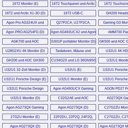
X1-3D (D)
und GH401 (D)
AG274UXP, AG27
16T2 Monitor (E)
16T2 Touchpanel und Arctic
16T2 Touchscr
X1-3D Monitorarm (D)
16T2 und Arctic X1-3D (D)
16T2 USB-C
GH200 Headse
Touchscreen (D)
Agon Pro AG324UX und
Q27P2CA, U27P2CA,
Gaming G3 Moni
AG274FZ eSports
Q32P2CA, U32P2CA
Agon PRO AG254FG (D)
Agon AG493UCX2 und Agon
AMM700 Pad
Monitor (D)
Monitor (D)
AG493QCX (D)
AGK700 and AOC
I1601P portabler Monitor (D)
GK500 and AOC G
AGM700 (E)
U28G2XU 4K Monitor (D)
Tastaturen, Mäuse und
U32U1 4K H
Mousepads (D)
Monitor (
GH200 und AOC GH300
CU34G2X und LG 38GN950
U32U1 Monito
Gaming Headsets (D)
im Widescreen Monitore (D)
U32U1 32-Zoll Monitor (D)
U32U1 (E)
U32U1 Porsche
Monitor (
U32U1 Porsche Design (E)
U32U1 Monitor (E)
U32U1 Porsche
Monitor (
U32U1 Porsche Design
Agon AG493UCX Gaming
AGON PD27 P
Monitor (D)
Monitor (D)
Design Gaming Mo
U32U1 Monitor (D)
C32G2AE und AOC
AG273QX Ga
Cq32g2se Monitor (D)
Monitor (
Agon AG273QX Gaming
Agon AG273QX (D)
C27G2ZU Monit
Monitor (D)
27G2U Monitor (E)
22P2DU, 22P2Q, 24P2Q,
C27G2ZU, C2
24P2C, Q24P2Q, 27P2Q,
24G2ZE, 24G2
Agon AG273QX (D)
Agon AG273QX (D)
Agon AG273QX Mo