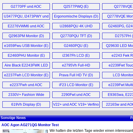
G2460VQ6 mit
Q3277PQU Moni
G2770PF und AOC
Q2577PWQ (E)
Q2778VQE 
Augenschutz (D)
G2460PF Gaming
U3477PQU, I2473PWY und
Ergonomische Displays (D)
Q2778VQE Moni
Monitor (D)
E1759FWU (D)
E2276VWM6 und AOC
U2868PQU 4K UHD
G2460PG, G24
E2476VWM6 Monitor (D)
Monitor (E)
G2770PQU und 
Q2963PM Monitor (D)
Q2770PQU TFT (D)
D2757PH (
Gaming Monito
e1659Fwu USB Monitor (E)
G2460PQU (E)
Q29630 LED Mon
E2460PHU Monitor (E)
i2367Fh LCD (E)
e2243 Fwk R
Monitor (
Aire Black E2243FWK LED
e2795Vh Full-HD
e2239Fwt Tou
Monitor (E)
Monitor (D)
Monitor (
e2237Fwh LCD Monitor (E)
Prava Full HD TV (D)
LCD Monitor
e2237Fwh und AOC
iF23 LCD Monitor (E)
e2239Fwt Multi
e2437Fh Full-HD Monitor (D)
Display für Note
2330V+ Fashion Wide
2290Fwt und AOC
E936Swa, E22
LCD (D)
2490Fwt (D)
E2236Vwa 
619Vh Display (D)
V22+ und AOC V19+ Verfino
2216Sw and AO
E2436Vwa 
WLED Display (D)
Monitors (
Sonstige News
F
AOC Agon AG271QG Monitor Test
Wir hatten die letzten Tage wieder einen interessa