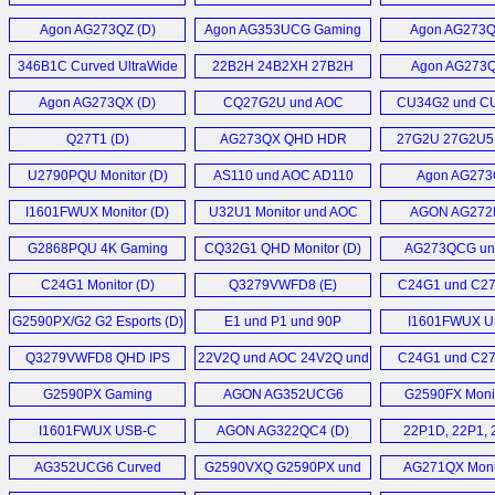
Q27P2Q (D)
C32G2ZE (
Agon AG273QZ (D)
Agon AG353UCG Gaming
Agon AG273Q
Monitor (D)
346B1C Curved UltraWide
22B2H 24B2XH 27B2H
Agon AG273Q
Monitor (E)
Monitore (D)
Agon AG273QX (D)
CQ27G2U und AOC
CU34G2 und C
Q27G2U (D)
Monitor (
Q27T1 (D)
AG273QX QHD HDR
27G2U 27G2U5
Monitor (D)
24G2U5 Gaming Mo
U2790PQU Monitor (D)
AS110 und AOC AD110
Agon AG27
Monitorarm (D)
Monitor (
I1601FWUX Monitor (D)
U32U1 Monitor und AOC
AGON AG272
Q27T1 Monitor (D)
Monitor (
G2868PQU 4K Gaming
CQ32G1 QHD Monitor (D)
AG273QCG un
Monitor (D)
AG273QCX C
C24G1 Monitor (D)
Q3279VWFD8 (E)
C24G1 und C27
Monitor (
C32G1 und G
G2590PX/G2 G2 Esports (D)
E1 und P1 und 90P
I1601FWUX U
Monitor (
Business Monitor (D)
Monitor (
Q3279VWFD8 QHD IPS
22V2Q und AOC 24V2Q und
C24G1 und C27
Monitor (D)
AOC 27V2Q (D)
C32G1 Curved Mo
G2590PX Gaming
AGON AG352UCG6
G2590FX Monit
Monitor (E)
Monitor (E)
I1601FWUX USB-C
AGON AG322QC4 (D)
22P1D, 22P1, 
Monitor (D)
X24P1, 27P1 und 
AG352UCG6 Curved
G2590VXQ G2590PX und
AG271QX Monit
Monitor (D)
G2790PX (D)