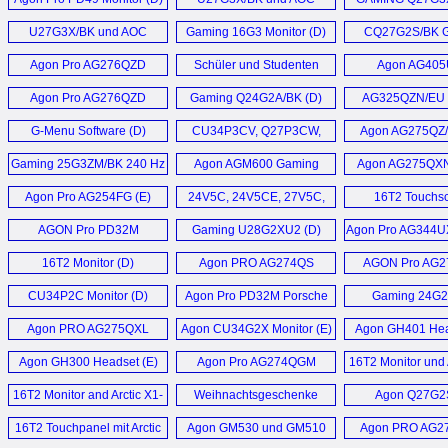
Monitor (D)
U32G3X/BK Monitor (D)
Monitor (
U27G3X/BK und AOC
Gaming 16G3 Monitor (D)
CQ27G2S/BK 
U32G3X/BK Monitor (D)
Monitor (
Agon Pro AG276QZD
Schüler und Studenten
Agon AG40
Monitor (E)
Monitor Line-up (D)
Monitor (
Agon Pro AG276QZD
Gaming Q24G2A/BK (D)
AG325QZN/EU 
Monitor (D)
Monitor (
G-Menu Software (D)
CU34P3CV, Q27P3CW,
Agon AG275QZ/
Q27P3CV, Q27P3QW,
AG275QZN/E
Gaming 25G3ZM/BK 240 Hz
Agon AGM600 Gaming
Agon AG275QXN
24P3CW, 24P3CV und
Monitor (D)
Maus (D)
24P3QW (D)
Agon Pro AG254FG (E)
24V5C, 24V5CE, 27V5C,
16T2 Touchs
27V5CE, Q27V5C,
Monitor (
AGON Pro PD32M
Gaming U28G2XU2 (D)
Agon Pro AG344U
Q32V5CE (D)
Monitor (D)
Gaming Monito
16T2 Monitor (D)
Agon PRO AG274QS
AGON Pro AG
Monitor (D)
Monitor (
CU34P2C Monitor (D)
Agon Pro PD32M Porsche
Gaming 24G
Design Monitor (D)
27G2SPU, 24G
Agon PRO AG275QXL
Agon CU34G2X Monitor (E)
Agon GH401 Hea
27G2SPAE Moni
Monitor (D)
Agon GH300 Headset (E)
Agon Pro AG274QGM
16T2 Monitor und 
Monitor (D)
3D Monitorar
16T2 Monitor and Arctic X1-
Weihnachtsgeschenke
Agon Q27G2S
3D (E)
Ideen (D)
16T2 Touchpanel mit Arctic
Agon GM530 und GM510
Agon PRO AG2