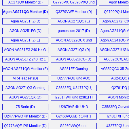
AG271QX Monitor (D)
G2790PX, G2590VXQ und
Agon Monitor
G2590PX Monitor (D)
Agon AG271QG Monitor (D)
Q3279VWF Monitor (D)
Q2790PQU Moni
Agon AG251FZ (D)
AGON AG271QG (E)
Agon AG272FCX
Monitor (
AGON AG251FG (D)
gamescom 2017 (D)
Agon AG241QG Mo
Agon AG251FZ (E)
AGON AG322QCX und
Agon AG241QG Mo
AG272FCX (D)
AGON AG251FG 240 Hz G-
AGON AG271QG (D)
AGON AG271UG Mo
SYNC Monitor (D)
AGON AG251FZ 240 Hz 1
AGON AG352UCG (D)
AG352QCX, AG
ms Gaming Monitor (D)
Q2781PQ 
AGON AG271QG Monitor (E)
AG251FZ Gaming
AG352QCX 35-Zol
U3277PWQU
Monitor (D)
Gaming Monito
VR-Headset (D)
U2777PQU und AOC
AG241QG 
U3277PWQU (D)
AGON AG271QG Gaming
C3583FQ, U3477PQU,
Q2781PQ (
Monitor (D)
U3277PQU und
AGON AG271QX (D)
I2281FWH und I2381FH
AGON Monito
Q3277PQU (D)
Monitor (D)
75 Serie (D)
U2879VF 4K UHD
C3583FQ Curved
Monitor (D)
Monitor (
U2477PWQ 4K Monitor (D)
G2460PQU/BR 144Hz
I2481FXH un
Monitor (E)
I2781FH (
Q2778VQE IPS Monitor (D)
G2260VWQ6 und
U3277PQU un