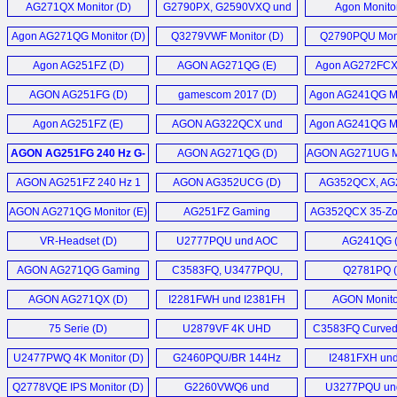
AG271QX Monitor (D)
G2790PX, G2590VXQ und
Agon Monitor
G2590PX Monitor (D)
Agon AG271QG Monitor (D)
Q3279VWF Monitor (D)
Q2790PQU Moni
Agon AG251FZ (D)
AGON AG271QG (E)
Agon AG272FCX
Monitor (
AGON AG251FG (D)
gamescom 2017 (D)
Agon AG241QG Mo
Agon AG251FZ (E)
AGON AG322QCX und
Agon AG241QG Mo
AG272FCX (D)
AGON AG251FG 240 Hz G-
AGON AG271QG (D)
AGON AG271UG Mo
SYNC Monitor (D)
AGON AG251FZ 240 Hz 1
AGON AG352UCG (D)
AG352QCX, AG
ms Gaming Monitor (D)
Q2781PQ 
AGON AG271QG Monitor (E)
AG251FZ Gaming
AG352QCX 35-Zol
U3277PWQU
Monitor (D)
Gaming Monito
VR-Headset (D)
U2777PQU und AOC
AG241QG 
U3277PWQU (D)
AGON AG271QG Gaming
C3583FQ, U3477PQU,
Q2781PQ (
Monitor (D)
U3277PQU und
AGON AG271QX (D)
I2281FWH und I2381FH
AGON Monito
Q3277PQU (D)
Monitor (D)
75 Serie (D)
U2879VF 4K UHD
C3583FQ Curved
Monitor (D)
Monitor (
U2477PWQ 4K Monitor (D)
G2460PQU/BR 144Hz
I2481FXH un
Monitor (E)
I2781FH (
Q2778VQE IPS Monitor (D)
G2260VWQ6 und
U3277PQU un