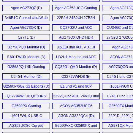
Q27P2Q (D)
C32G2ZE (
Agon AG273QZ (D)
Agon AG353UCG Gaming
Agon AG273Q
Monitor (D)
346B1C Curved UltraWide
22B2H 24B2XH 27B2H
Agon AG273Q
Monitor (E)
Monitore (D)
Agon AG273QX (D)
CQ27G2U und AOC
CU34G2 und C
Q27G2U (D)
Monitor (
Q27T1 (D)
AG273QX QHD HDR
27G2U 27G2U5
Monitor (D)
24G2U5 Gaming Mo
U2790PQU Monitor (D)
AS110 und AOC AD110
Agon AG27
Monitorarm (D)
Monitor (
I1601FWUX Monitor (D)
U32U1 Monitor und AOC
AGON AG272
Q27T1 Monitor (D)
Monitor (
G2868PQU 4K Gaming
CQ32G1 QHD Monitor (D)
AG273QCG un
Monitor (D)
AG273QCX C
C24G1 Monitor (D)
Q3279VWFD8 (E)
C24G1 und C27
Monitor (
C32G1 und G
G2590PX/G2 G2 Esports (D)
E1 und P1 und 90P
I1601FWUX U
Monitor (
Business Monitor (D)
Monitor (
Q3279VWFD8 QHD IPS
22V2Q und AOC 24V2Q und
C24G1 und C27
Monitor (D)
AOC 27V2Q (D)
C32G1 Curved Mo
G2590PX Gaming
AGON AG352UCG6
G2590FX Monit
Monitor (E)
Monitor (E)
I1601FWUX USB-C
AGON AG322QC4 (D)
22P1D, 22P1, 
Monitor (D)
X24P1, 27P1 und 
AG352UCG6 Curved
G2590VXQ G2590PX und
AG271QX Monit
Monitor (D)
G2790PX (D)