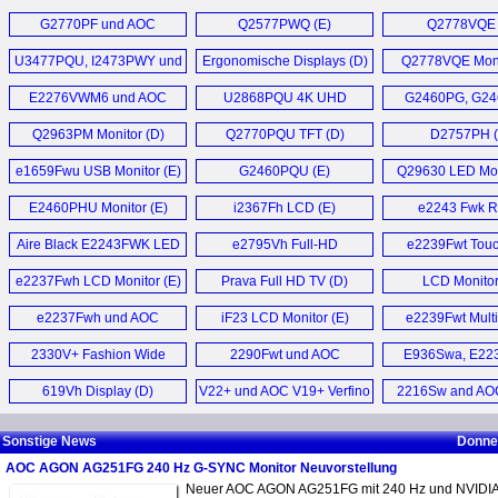
G2460VQ6 mit
Q3277PQU Moni
G2770PF und AOC
Q2577PWQ (E)
Q2778VQE 
Augenschutz (D)
G2460PF Gaming
U3477PQU, I2473PWY und
Ergonomische Displays (D)
Q2778VQE Moni
Monitor (D)
E1759FWU (D)
E2276VWM6 und AOC
U2868PQU 4K UHD
G2460PG, G24
E2476VWM6 Monitor (D)
Monitor (E)
G2770PQU und 
Q2963PM Monitor (D)
Q2770PQU TFT (D)
D2757PH (
Gaming Monito
e1659Fwu USB Monitor (E)
G2460PQU (E)
Q29630 LED Mon
E2460PHU Monitor (E)
i2367Fh LCD (E)
e2243 Fwk R
Monitor (
Aire Black E2243FWK LED
e2795Vh Full-HD
e2239Fwt Tou
Monitor (E)
Monitor (D)
Monitor (
e2237Fwh LCD Monitor (E)
Prava Full HD TV (D)
LCD Monitor
e2237Fwh und AOC
iF23 LCD Monitor (E)
e2239Fwt Multi
e2437Fh Full-HD Monitor (D)
Display für Note
2330V+ Fashion Wide
2290Fwt und AOC
E936Swa, E22
LCD (D)
2490Fwt (D)
E2236Vwa 
619Vh Display (D)
V22+ und AOC V19+ Verfino
2216Sw and AO
E2436Vwa 
WLED Display (D)
Monitors (
Sonstige News
Donner
AOC AGON AG251FG 240 Hz G-SYNC Monitor Neuvorstellung
Neuer AOC AGON AG251FG mit 240 Hz und NVIDI