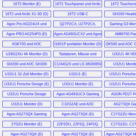
X1-3D (D)
und GH401 (D)
AG274UXP, AG27
16T2 Monitor (E)
16T2 Touchpanel und Arctic
16T2 Touchscr
X1-3D Monitorarm (D)
16T2 und Arctic X1-3D (D)
16T2 USB-C
GH200 Headse
Touchscreen (D)
Agon Pro AG324UX und
Q27P2CA, U27P2CA,
Gaming G3 Moni
AG274FZ eSports
Q32P2CA, U32P2CA
Agon PRO AG254FG (D)
Agon AG493UCX2 und Agon
AMM700 Pad
Monitor (D)
Monitor (D)
AG493QCX (D)
AGK700 and AOC
I1601P portabler Monitor (D)
GK500 and AOC G
AGM700 (E)
U28G2XU 4K Monitor (D)
Tastaturen, Mäuse und
U32U1 4K H
Mousepads (D)
Monitor (
GH200 und AOC GH300
CU34G2X und LG 38GN950
U32U1 Monito
Gaming Headsets (D)
im Widescreen Monitore (D)
U32U1 32-Zoll Monitor (D)
U32U1 (E)
U32U1 Porsche
Monitor (
U32U1 Porsche Design (E)
U32U1 Monitor (E)
U32U1 Porsche
Monitor (
U32U1 Porsche Design
Agon AG493UCX Gaming
AGON PD27 P
Monitor (D)
Monitor (D)
Design Gaming Mo
U32U1 Monitor (D)
C32G2AE und AOC
AG273QX Ga
Cq32g2se Monitor (D)
Monitor (
Agon AG273QX Gaming
Agon AG273QX (D)
C27G2ZU Monit
Monitor (D)
27G2U Monitor (E)
22P2DU, 22P2Q, 24P2Q,
C27G2ZU, C2
24P2C, Q24P2Q, 27P2Q,
24G2ZE, 24G2
Agon AG273QX (D)
Agon AG273QX (D)
Agon AG273QX Mo