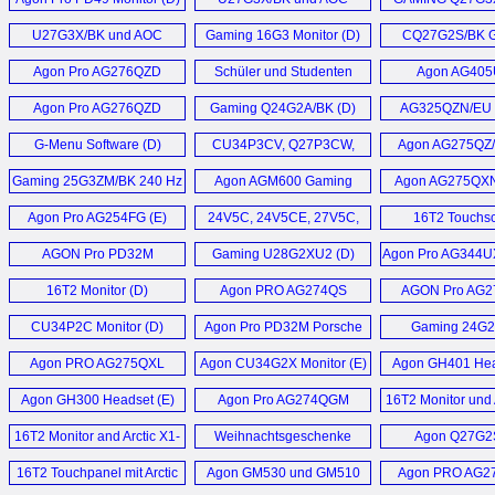
Monitor (D)
U32G3X/BK Monitor (D)
Monitor (
U27G3X/BK und AOC
Gaming 16G3 Monitor (D)
CQ27G2S/BK 
U32G3X/BK Monitor (D)
Monitor (
Agon Pro AG276QZD
Schüler und Studenten
Agon AG40
Monitor (E)
Monitor Line-up (D)
Monitor (
Agon Pro AG276QZD
Gaming Q24G2A/BK (D)
AG325QZN/EU 
Monitor (D)
Monitor (
G-Menu Software (D)
CU34P3CV, Q27P3CW,
Agon AG275QZ/
Q27P3CV, Q27P3QW,
AG275QZN/E
Gaming 25G3ZM/BK 240 Hz
Agon AGM600 Gaming
Agon AG275QXN
24P3CW, 24P3CV und
Monitor (D)
Maus (D)
24P3QW (D)
Agon Pro AG254FG (E)
24V5C, 24V5CE, 27V5C,
16T2 Touchs
27V5CE, Q27V5C,
Monitor (
AGON Pro PD32M
Gaming U28G2XU2 (D)
Agon Pro AG344U
Q32V5CE (D)
Monitor (D)
Gaming Monito
16T2 Monitor (D)
Agon PRO AG274QS
AGON Pro AG
Monitor (D)
Monitor (
CU34P2C Monitor (D)
Agon Pro PD32M Porsche
Gaming 24G
Design Monitor (D)
27G2SPU, 24G
Agon PRO AG275QXL
Agon CU34G2X Monitor (E)
Agon GH401 Hea
27G2SPAE Moni
Monitor (D)
Agon GH300 Headset (E)
Agon Pro AG274QGM
16T2 Monitor und 
Monitor (D)
3D Monitorar
16T2 Monitor and Arctic X1-
Weihnachtsgeschenke
Agon Q27G2S
3D (E)
Ideen (D)
16T2 Touchpanel mit Arctic
Agon GM530 und GM510
Agon PRO AG2