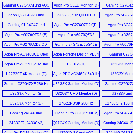
27G4ZR, 27G4ZRE
Monitor (D)
Monitor (
Agon Pro AG326UZD2 (D)
Agon Pro AG276UZD (D)
Gaming U27G4XM und AOC
Agon Pro OLED Monitor (D)
Gaming Q27G4
Monitor (D)
Gaming 25G4KUR
Q27G4SDR Moni
Agon Pro AG346UCD
V4 Serie Monitor (D)
Agon Q27G4SRU und
AG276QZD2 QD OLED
Agon Pro AG276
Monitor (D)
Monitor (E)
U32G4U (D)
Monitor (D)
U32P2, AOC U28P2A, AOC
Gaming CU34G4Z und
Agon Pro AG276QZD2 QD-
Agon Pro AG2
16T20E2 Monitor (D)
Q32P2 (D)
25G4SXU (D)
OLED Monitor (E)
Monitor (
Agon Pro AG276QZD2 (E)
Agon Pro AG276QZD2
Agon Pro AG2
Monitor (E)
Monitor (
Q27G4ZD 280 Hz QD OLED
im Team mit Red Bull Racing
Agon Pro AG276QZD2 QD-
Gaming 24G42E, 25G42E
Agon Pro AG276F
Monitor (D)
Esports (D)
OLED Monitor (D)
und 27G42E (D)
Monitor (
Agon Pro AG346UCD Oled
Agon Porsche Design PD34
Gaming C27G
AG346UCD QD-OLED
16T2 Touchscreen
Monitor (D)
Gaming Monitor (D)
CQ27G4X, Q27G
Monitor (D)
Monitor (D)
Agon Pro AG276QZD2 und
16T3EA (D)
U32G3X Monit
CQ32G4VE Moni
Agon Pro AG326UD
U27B3CF 4K-Monitor (D)
Agon PRO AG246FK 540 Hz
U32G3X Monit
Mehr Sonstige News ...
Mehr Sponsoren News ...
Monitor (D)
und AG256FS 390 Hz
Gaming C27G4ZXE 280 Hz
U32G3X Gaming Monitor (D)
Gaming C27G2Z3
Monitor (D)
Monitor (D)
Hz Curved G
U32G3X Monitor (E)
U32G3X UHD Monitor (D)
U27B3A und
Monitor (
U27B3AF (
U32G3X Monitor (D)
27G2ZN3/BK 280 Hz
Q27B3CF2 100 H
Monitor (D)
Monitor (
Gaming 24G4X und
Graphic Pro U3 Q27U3CV,
Agon Pro AG456
27G4XE (D)
U27U3CV, U32U3CV
Hz 800R Gaming M
24B3CF2, 24B3CA2,
Q27G4X Gaming Monitor (D)
Gaming 24G4X, 2
Monitor (D)
27B3CF2, 27B3CA2 Office
Hz (D)
Agon Pro PD49 Monitor (D)
U27G3X/BK und AOC
GAMING Q27G3