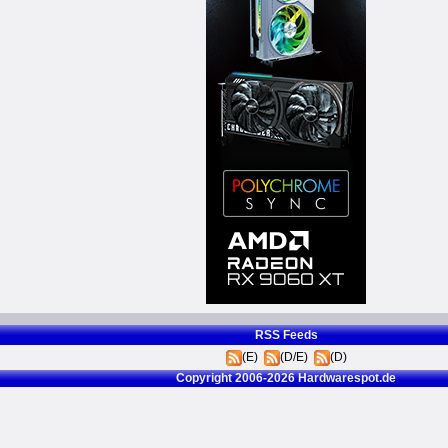
RSS Feeds
(E)
(D/E)
(D)
Copyright 2006-2026 Hardwarespot.de