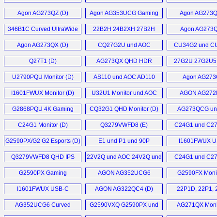
Q27P2Q (D)
C32G2ZE (
Agon AG273QZ (D)
Agon AG353UCG Gaming
Agon AG273Q
Monitor (D)
346B1C Curved UltraWide
22B2H 24B2XH 27B2H
Agon AG273Q
Monitor (E)
Monitore (D)
Agon AG273QX (D)
CQ27G2U und AOC
CU34G2 und C
Q27G2U (D)
Monitor (
Q27T1 (D)
AG273QX QHD HDR
27G2U 27G2U5
Monitor (D)
24G2U5 Gaming Mo
U2790PQU Monitor (D)
AS110 und AOC AD110
Agon AG27
Monitorarm (D)
Monitor (
I1601FWUX Monitor (D)
U32U1 Monitor und AOC
AGON AG272
Q27T1 Monitor (D)
Monitor (
G2868PQU 4K Gaming
CQ32G1 QHD Monitor (D)
AG273QCG un
Monitor (D)
AG273QCX C
C24G1 Monitor (D)
Q3279VWFD8 (E)
C24G1 und C27
Monitor (
C32G1 und G
G2590PX/G2 G2 Esports (D)
E1 und P1 und 90P
I1601FWUX U
Monitor (
Business Monitor (D)
Monitor (
Q3279VWFD8 QHD IPS
22V2Q und AOC 24V2Q und
C24G1 und C27
Monitor (D)
AOC 27V2Q (D)
C32G1 Curved Mo
G2590PX Gaming
AGON AG352UCG6
G2590FX Monit
Monitor (E)
Monitor (E)
I1601FWUX USB-C
AGON AG322QC4 (D)
22P1D, 22P1, 
Monitor (D)
X24P1, 27P1 und 
AG352UCG6 Curved
G2590VXQ G2590PX und
AG271QX Monit
Monitor (D)
G2790PX (D)