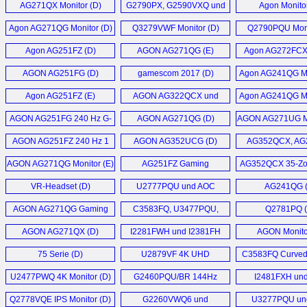
AG271QX Monitor (D)
G2790PX, G2590VXQ und
Agon Monitor
G2590PX Monitor (D)
Agon AG271QG Monitor (D)
Q3279VWF Monitor (D)
Q2790PQU Moni
Agon AG251FZ (D)
AGON AG271QG (E)
Agon AG272FCX
Monitor (
AGON AG251FG (D)
gamescom 2017 (D)
Agon AG241QG Mo
Agon AG251FZ (E)
AGON AG322QCX und
Agon AG241QG Mo
AG272FCX (D)
AGON AG251FG 240 Hz G-
AGON AG271QG (D)
AGON AG271UG Mo
SYNC Monitor (D)
AGON AG251FZ 240 Hz 1
AGON AG352UCG (D)
AG352QCX, AG
ms Gaming Monitor (D)
Q2781PQ 
AGON AG271QG Monitor (E)
AG251FZ Gaming
AG352QCX 35-Zol
U3277PWQU
Monitor (D)
Gaming Monito
VR-Headset (D)
U2777PQU und AOC
AG241QG 
U3277PWQU (D)
AGON AG271QG Gaming
C3583FQ, U3477PQU,
Q2781PQ (
Monitor (D)
U3277PQU und
AGON AG271QX (D)
I2281FWH und I2381FH
AGON Monito
Q3277PQU (D)
Monitor (D)
75 Serie (D)
U2879VF 4K UHD
C3583FQ Curved
Monitor (D)
Monitor (
U2477PWQ 4K Monitor (D)
G2460PQU/BR 144Hz
I2481FXH un
Monitor (E)
I2781FH (
Q2778VQE IPS Monitor (D)
G2260VWQ6 und
U3277PQU un