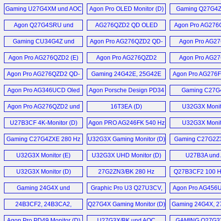
27G4ZR, 27G4ZRE
Monitor (D)
Monitor (
Agon Pro AG326UZD2 (D)
Agon Pro AG276UZD (D)
Gaming U27G4XM und AOC
Agon Pro OLED Monitor (D)
Gaming Q27G4
Monitor (D)
Gaming 25G4KUR
Q27G4SDR Moni
Agon Pro AG346UCD
V4 Serie Monitor (D)
Agon Q27G4SRU und
AG276QZD2 QD OLED
Agon Pro AG276
Monitor (D)
Monitor (E)
U32G4U (D)
Monitor (D)
U32P2, AOC U28P2A, AOC
Gaming CU34G4Z und
Agon Pro AG276QZD2 QD-
Agon Pro AG2
16T20E2 Monitor (D)
Q32P2 (D)
25G4SXU (D)
OLED Monitor (E)
Monitor (
Agon Pro AG276QZD2 (E)
Agon Pro AG276QZD2
Agon Pro AG2
Monitor (E)
Monitor (
Q27G4ZD 280 Hz QD OLED
im Team mit Red Bull Racing
Agon Pro AG276QZD2 QD-
Gaming 24G42E, 25G42E
Agon Pro AG276F
Monitor (D)
Esports (D)
OLED Monitor (D)
und 27G42E (D)
Monitor (
Agon Pro AG346UCD Oled
Agon Porsche Design PD34
Gaming C27G
AG346UCD QD-OLED
16T2 Touchscreen
Monitor (D)
Gaming Monitor (D)
CQ27G4X, Q27G
Monitor (D)
Monitor (D)
Agon Pro AG276QZD2 und
16T3EA (D)
U32G3X Monit
CQ32G4VE Moni
Agon Pro AG326UD
U27B3CF 4K-Monitor (D)
Agon PRO AG246FK 540 Hz
U32G3X Monit
Mehr Sonstige News ...
Mehr Sponsoren News ...
Monitor (D)
und AG256FS 390 Hz
Gaming C27G4ZXE 280 Hz
U32G3X Gaming Monitor (D)
Gaming C27G2Z3
Monitor (D)
Monitor (D)
Hz Curved G
U32G3X Monitor (E)
U32G3X UHD Monitor (D)
U27B3A und
Monitor (
U27B3AF (
U32G3X Monitor (D)
27G2ZN3/BK 280 Hz
Q27B3CF2 100 H
Monitor (D)
Monitor (
Gaming 24G4X und
Graphic Pro U3 Q27U3CV,
Agon Pro AG456
27G4XE (D)
U27U3CV, U32U3CV
Hz 800R Gaming M
24B3CF2, 24B3CA2,
Q27G4X Gaming Monitor (D)
Gaming 24G4X, 2
Monitor (D)
27B3CF2, 27B3CA2 Office
Hz (D)
Agon Pro PD49 Monitor (D)
U27G3X/BK und AOC
GAMING Q27G3