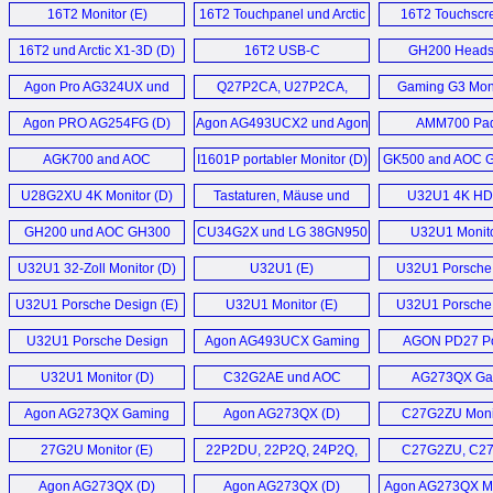
X1-3D (D)
und GH401 (D)
AG274UXP, AG27
16T2 Monitor (E)
16T2 Touchpanel und Arctic
16T2 Touchscr
X1-3D Monitorarm (D)
16T2 und Arctic X1-3D (D)
16T2 USB-C
GH200 Headse
Touchscreen (D)
Agon Pro AG324UX und
Q27P2CA, U27P2CA,
Gaming G3 Moni
AG274FZ eSports
Q32P2CA, U32P2CA
Agon PRO AG254FG (D)
Agon AG493UCX2 und Agon
AMM700 Pad
Monitor (D)
Monitor (D)
AG493QCX (D)
AGK700 and AOC
I1601P portabler Monitor (D)
GK500 and AOC G
AGM700 (E)
U28G2XU 4K Monitor (D)
Tastaturen, Mäuse und
U32U1 4K H
Mousepads (D)
Monitor (
GH200 und AOC GH300
CU34G2X und LG 38GN950
U32U1 Monito
Gaming Headsets (D)
im Widescreen Monitore (D)
U32U1 32-Zoll Monitor (D)
U32U1 (E)
U32U1 Porsche
Monitor (
U32U1 Porsche Design (E)
U32U1 Monitor (E)
U32U1 Porsche
Monitor (
U32U1 Porsche Design
Agon AG493UCX Gaming
AGON PD27 P
Monitor (D)
Monitor (D)
Design Gaming Mo
U32U1 Monitor (D)
C32G2AE und AOC
AG273QX Ga
Cq32g2se Monitor (D)
Monitor (
Agon AG273QX Gaming
Agon AG273QX (D)
C27G2ZU Monit
Monitor (D)
27G2U Monitor (E)
22P2DU, 22P2Q, 24P2Q,
C27G2ZU, C2
24P2C, Q24P2Q, 27P2Q,
24G2ZE, 24G2
Agon AG273QX (D)
Agon AG273QX (D)
Agon AG273QX Mo