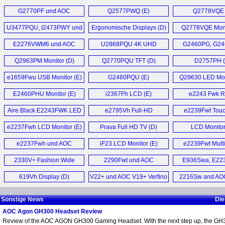
G2460VQ6 mit
Q3277PQU Moni
G2770PF und AOC
Q2577PWQ (E)
Q2778VQE 
Augenschutz (D)
G2460PF Gaming
U3477PQU, I2473PWY und
Ergonomische Displays (D)
Q2778VQE Moni
Monitor (D)
E1759FWU (D)
E2276VWM6 und AOC
U2868PQU 4K UHD
G2460PG, G24
E2476VWM6 Monitor (D)
Monitor (E)
G2770PQU und 
Q2963PM Monitor (D)
Q2770PQU TFT (D)
D2757PH (
Gaming Monito
e1659Fwu USB Monitor (E)
G2460PQU (E)
Q29630 LED Mon
E2460PHU Monitor (E)
i2367Fh LCD (E)
e2243 Fwk R
Monitor (
Aire Black E2243FWK LED
e2795Vh Full-HD
e2239Fwt Tou
Monitor (E)
Monitor (D)
Monitor (
e2237Fwh LCD Monitor (E)
Prava Full HD TV (D)
LCD Monitor
e2237Fwh und AOC
iF23 LCD Monitor (E)
e2239Fwt Multi
e2437Fh Full-HD Monitor (D)
Display für Note
2330V+ Fashion Wide
2290Fwt und AOC
E936Swa, E22
LCD (D)
2490Fwt (D)
E2236Vwa 
619Vh Display (D)
V22+ und AOC V19+ Verfino
2216Sw and AO
E2436Vwa 
WLED Display (D)
Monitors (
Sonstige News
Die
AOC Agon GH300 Headset Review
Review of the AOC AGON GH300 Gaming Headset. With the next step up, the GH3