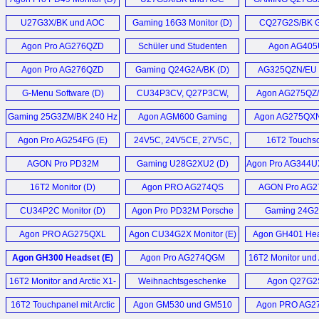
Monitor (D)
U32G3X/BK Monitor (D)
Monitor (
U27G3X/BK und AOC
Gaming 16G3 Monitor (D)
CQ27G2S/BK 
U32G3X/BK Monitor (D)
Monitor (
Agon Pro AG276QZD
Schüler und Studenten
Agon AG40
Monitor (E)
Monitor Line-up (D)
Monitor (
Agon Pro AG276QZD
Gaming Q24G2A/BK (D)
AG325QZN/EU 
Monitor (D)
Monitor (
G-Menu Software (D)
CU34P3CV, Q27P3CW,
Agon AG275QZ/
Q27P3CV, Q27P3QW,
AG275QZN/E
Gaming 25G3ZM/BK 240 Hz
Agon AGM600 Gaming
Agon AG275QXN
24P3CW, 24P3CV und
Monitor (D)
Maus (D)
24P3QW (D)
Agon Pro AG254FG (E)
24V5C, 24V5CE, 27V5C,
16T2 Touchs
27V5CE, Q27V5C,
Monitor (
AGON Pro PD32M
Gaming U28G2XU2 (D)
Agon Pro AG344U
Q32V5CE (D)
Monitor (D)
Gaming Monito
16T2 Monitor (D)
Agon PRO AG274QS
AGON Pro AG
Monitor (D)
Monitor (
CU34P2C Monitor (D)
Agon Pro PD32M Porsche
Gaming 24G
Design Monitor (D)
27G2SPU, 24G
Agon PRO AG275QXL
Agon CU34G2X Monitor (E)
Agon GH401 Hea
27G2SPAE Moni
Monitor (D)
Agon GH300 Headset (E)
Agon Pro AG274QGM
16T2 Monitor und 
Monitor (D)
3D Monitorar
16T2 Monitor and Arctic X1-
Weihnachtsgeschenke
Agon Q27G2S
3D (E)
Ideen (D)
16T2 Touchpanel mit Arctic
Agon GM530 und GM510
Agon PRO AG2