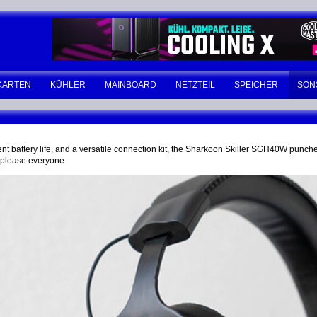
KARTEN
KÜHLER
MAINBOARD
NETZTEIL
SPEICHER
SON
ent battery life, and a versatile connection kit, the Sharkoon Skiller SGH40W punches
t please everyone.