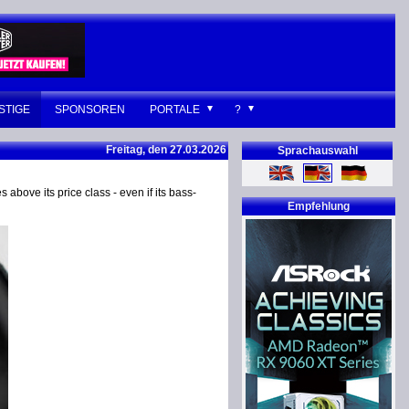
STIGE
SPONSOREN
PORTALE
?
Freitag, den 27.03.2026
Sprachauswahl
 above its price class - even if its bass-
Empfehlung