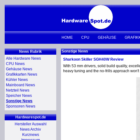
HOME
CPU
GEHÄUSE
GRAFIK
Sonstige News
News Rubrik
Alle Hardware News
Sharkoon Skiller SGH40W Review
CPU News
With 53 mm drivers, solid build quality, excell
Gehäuse News
heavy tuning and the no-frills approach won'
Grafikkarten News
Kühler News
Mainboard News
Netzteil News
Speicher News
Sonstige News
Sponsoren News
Hardwarespot.de
Hersteller Auswahl
News Archiv
Kurznews