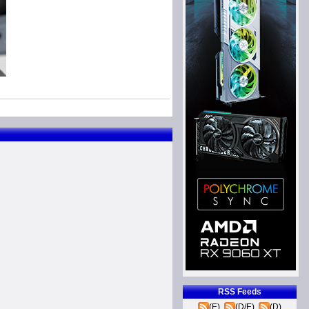
RSS Feeds
(E)
(D/E)
(D)