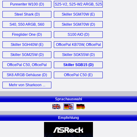
Purewriter W100 (D)
S25-V2, S25-W2 ARGB, S25
Silent (D)
Steel Shark (D)
Skiller SGM70W (E)
S40, S50 ARGB, S60
Skiller SGM70W (D)
ARGB (D)
Fireglider One (D)
S100 AIO (D)
Skiller SGH40W (E)
OfficePal KB70W, OfficePal
KB70W Silent (D)
Skiller SGM25W (D)
Skiller SGK55W (D)
OfficePal C50, OfficePal
Skiller SGB15 (D)
C50M (D)
SK6 ARGB Gehäuse (D)
OfficePal C50 (E)
Mehr von Sharkoon ...
Sprachauswahl
Empfehlung