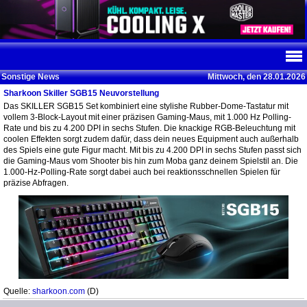
Sonstige News
Mittwoch, den 28.01.2026
Sharkoon Skiller SGB15 Neuvorstellung
Das SKILLER SGB15 Set kombiniert eine stylishe Rubber-Dome-Tastatur mit
vollem 3-Block-Layout mit einer präzisen Gaming-Maus, mit 1.000 Hz Polling-
Rate und bis zu 4.200 DPI in sechs Stufen. Die knackige RGB-Beleuchtung mit
coolen Effekten sorgt zudem dafür, dass dein neues Equipment auch außerhalb
des Spiels eine gute Figur macht. Mit bis zu 4.200 DPI in sechs Stufen passt sich
die Gaming-Maus vom Shooter bis hin zum Moba ganz deinem Spielstil an. Die
1.000-Hz-Polling-Rate sorgt dabei auch bei reaktionsschnellen Spielen für
präzise Abfragen.
Quelle:
sharkoon.com
(D)