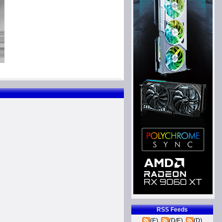
RSS Feeds
(E)
(D/E)
(D)