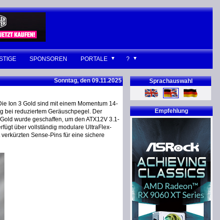
STIGE
SPONSOREN
PORTALE
?
Sonntag, den 09.11.2025
Sprachauswahl
. Die Ion 3 Gold sind mit einem Momentum 14-
Empfehlung
ung bei reduziertem Geräuschpegel. Der
 3 Gold wurde geschaffen, um den ATX12V 3.1-
rfügt über vollständig modulare UltraFlex-
verkürzten Sense-Pins für eine sichere