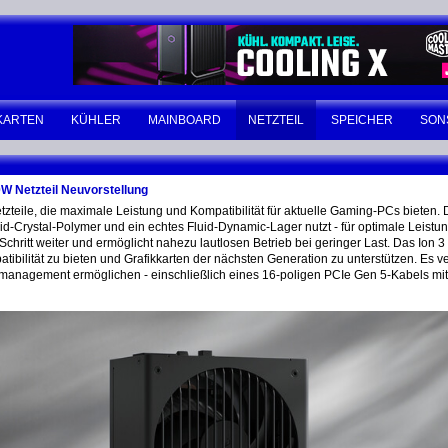
KARTEN
KÜHLER
MAINBOARD
NETZTEIL
SPEICHER
SON
0W Netzteil Neuvorstellung
Netzteile, die maximale Leistung und Kompatibilität für aktuelle Gaming-PCs bieten
quid-Crystal-Polymer und ein echtes Fluid-Dynamic-Lager nutzt - für optimale Leist
hritt weiter und ermöglicht nahezu lautlosen Betrieb bei geringer Last. Das Ion
bilität zu bieten und Grafikkarten der nächsten Generation zu unterstützen. Es ve
management ermöglichen - einschließlich eines 16-poligen PCIe Gen 5-Kabels mit 