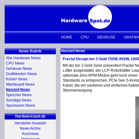
HOME
CPU
GEHÄUSE
GRAFIK
Netzteil News
News Rubrik
Alle Hardware News
Fractal Design Ion 3 Gold 750W, 850W, 100
CPU News
Mit der Ion 3 Gold Serie präsentiert Fractal 
Gehäuse News
Lüfter ausgestattet, der LCP-Rotorblätter Li
Grafikkarten News
optionale Zero-RPM-Modus geht noch einen Sc
Kühler News
Standards zu entsprechen, PCIe Gen 5-Kompati
Mainboard News
Kabel, die ein sauberes und einfaches Kabel
Netzteil News
Stromversorgung.
Speicher News
Sonstige News
Sponsoren News
Hardwarespot.de
Hersteller Auswahl
News Archiv
Kurznews