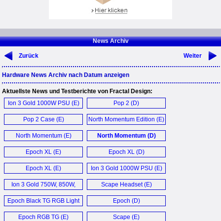
News Archiv
Zurück
Weiter
Hardware News Archiv nach Datum anzeigen
Aktuellste News und Testberichte von Fractal Design:
Ion 3 Gold 1000W PSU (E)
Pop 2 (D)
Pop 2 Case (E)
North Momentum Edition (E)
North Momentum (E)
North Momentum (D)
Epoch XL (E)
Epoch XL (D)
Epoch XL (E)
Ion 3 Gold 1000W PSU (E)
Ion 3 Gold 750W, 850W,
Scape Headset (E)
1000W Netzteil (D)
Epoch Black TG RGB Light
Epoch (D)
Tint Case (E)
Epoch RGB TG (E)
Scape (E)