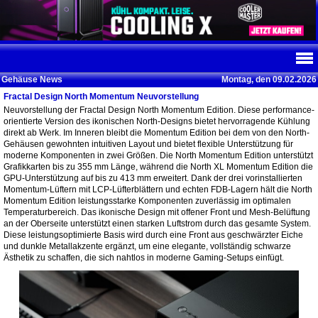
Gehäuse News
Montag, den 09.02.2026
Fractal Design North Momentum Neuvorstellung
Neuvorstellung der Fractal Design North Momentum Edition. Diese performance-
orientierte Version des ikonischen North-Designs bietet hervorragende Kühlung
direkt ab Werk. Im Inneren bleibt die Momentum Edition bei dem von den North-
Gehäusen gewohnten intuitiven Layout und bietet flexible Unterstützung für
moderne Komponenten in zwei Größen. Die North Momentum Edition unterstützt
Grafikkarten bis zu 355 mm Länge, während die North XL Momentum Edition die
GPU-Unterstützung auf bis zu 413 mm erweitert. Dank der drei vorinstallierten
Momentum-Lüftern mit LCP-Lüfterblättern und echten FDB-Lagern hält die North
Momentum Edition leistungsstarke Komponenten zuverlässig im optimalen
Temperaturbereich. Das ikonische Design mit offener Front und Mesh-Belüftung
an der Oberseite unterstützt einen starken Luftstrom durch das gesamte System.
Diese leistungsoptimierte Basis wird durch eine Front aus geschwärzter Eiche
und dunkle Metallakzente ergänzt, um eine elegante, vollständig schwarze
Ästhetik zu schaffen, die sich nahtlos in moderne Gaming-Setups einfügt.