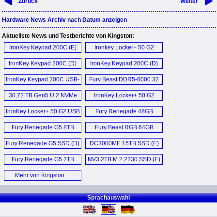
Zurück
Weiter
Hardware News Archiv nach Datum anzeigen
Aktuellste News und Testberichte von Kingston:
IronKey Keypad 200C (E)
Ironkey Locker+ 50 G2
64GB (D)
IronKey Keypad 200C (D)
IronKey Keypad 200C (D)
IronKey Keypad 200C USB-
Fury Beast DDR5-6000 32
C Stick (D)
GB CL40 (E)
30,72 TB Gen5 U.2 NVMe
IronKey Locker+ 50 G2
SSD (D)
256GB (E)
IronKey Locker+ 50 G2 USB
Fury Renegade 48GB
Stick (D)
CUDIMM DDR5-8400 (E)
Fury Renegade G5 8TB
Fury Beast RGB 64GB
SSD (E)
DDR5-6400 CL32 (E)
Fury Renegade G5 SSD (D)
DC3000ME 15TB SSD (E)
Fury Renegade G5 2TB
NV3 2TB M.2 2230 SSD (E)
SSD (D)
Mehr von Kingston ...
Sprachauswahl