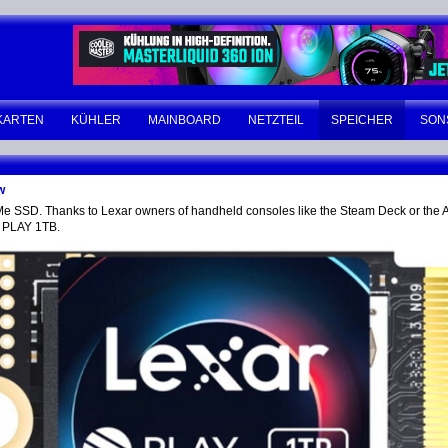
KARTEN
KÜHLER
MAINBOARD
NETZTEIL
SPEICHER
SON
w
 SSD. Thanks to Lexar owners of handheld consoles like the Steam Deck or the
 PLAY 1TB.