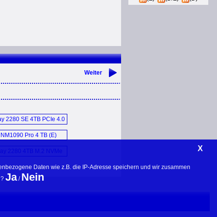
Weiter
ay 2280 SE 4TB PCIe 4.0
SSD (E)
NM1090 Pro 4 TB (E)
X
lay 2280 4TB M.2 NVMe
SSD (E)
nenbezogene Daten wie z.B. die IP-Adresse speichern und wir zusammen 
Ja
Nein
? 
 / 