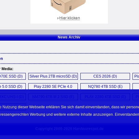
News Archiv
en
r Media:
D70E SSD (D)
Silver Plus 2TB microSD (D)
CES 2026 (D)
Pl
 5.0 SSD (D)
Play 2280 SE PCIe 4.0
NQ780 4TB SSD (E)
SSD (E)
DXC UHS-I (D)
NM790 4TB M.2 SSD (E)
PLAY 2280 4TB SSD (E)
P
e Nutzung dieser Webseite erklären Sie sich damit einverstanden, dass wir perso
xar Media ...
teressengerechten Werbung und weitere externe Inhalte anzuzeigen. Einverstanden
Copyright 2006-2026 Hardwarespot.de