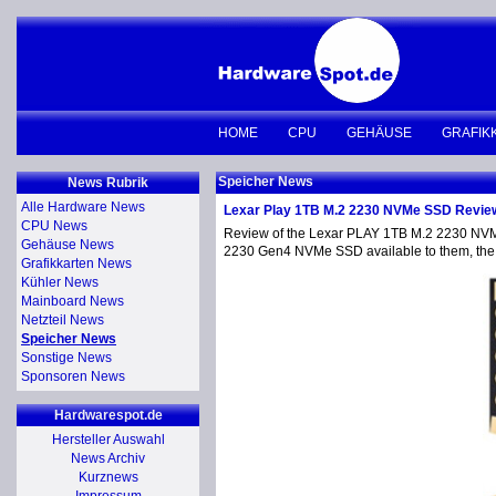
HOME
CPU
GEHÄUSE
GRAFIK
Speicher News
News Rubrik
Alle Hardware News
Lexar Play 1TB M.2 2230 NVMe SSD Revie
CPU News
Review of the Lexar PLAY 1TB M.2 2230 NVMe
Gehäuse News
2230 Gen4 NVMe SSD available to them, the
Grafikkarten News
Kühler News
Mainboard News
Netzteil News
Speicher News
Sonstige News
Sponsoren News
Hardwarespot.de
Hersteller Auswahl
News Archiv
Kurznews