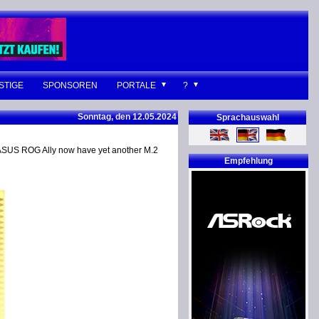
STIGE
SPONSOREN
PORTALE
?
Sonntag, den 12.05.2024
Sprachauswahl
 ASUS ROG Ally now have yet another M.2
Empfehlung