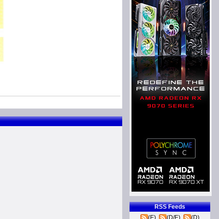
RSS Feeds
(E)
(D/E)
(D)