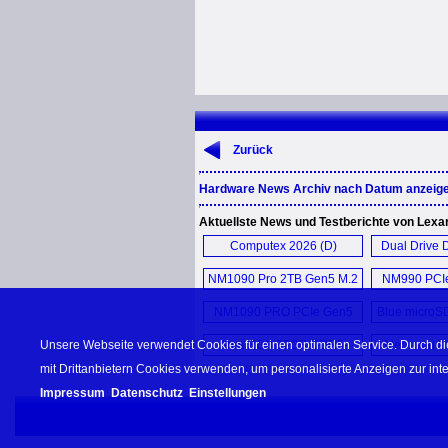
Zurück
Hardware News Archiv nach Datum anzeig
Aktuellste News und Testberichte von Lexa
Computex 2026 (D)
Dual Drive 
NM1090 Pro 2TB Gen5 M.2
NM990 PCIe
SSD (E)
NM1090 PRO PCIe Gen5
Blue microS
2TB SSD (E)
Unsere Webseite verwendet Cookies für einen optimalen Service. Durch di
Ares RGB 32GB DDR5-
Mehr von Le
6400 (E)
mit Drittanbietern Cookies verwenden, um personalisierte Anzeigen zur in
Impressum
Datenschutz
Einstellungen