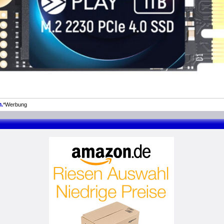
.
*Werbung