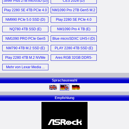
Silver Plus 2TB microSD (D)
CES 2026 (D)
Play 2280 SE 4TB PCIe 4.0
NM1090 Pro 2TB Gen5 M.2
SSD (E)
SSD (E)
NM990 PCIe 5.0 SSD (D)
Play 2280 SE PCIe 4.0
SSD (E)
NQ780 4TB SSD (E)
NM1090 Pro 4 TB (E)
NM1090 PRO PCIe Gen5
Blue microSDXC UHS-I (D)
2TB SSD (E)
NM790 4TB M.2 SSD (E)
PLAY 2280 4TB SSD (E)
Play 2280 4TB M.2 NVMe
Ares RGB 32GB DDR5-
SSD (E)
6400 (E)
Mehr von Lexar Media ...
Sprachauswahl
Empfehlung