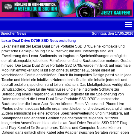
Speicher News
Sonntag, den 17.05.2026
Lexar Dual Drive D70E SSD Neuvorstellung
Lexar stellt mit der Lexar Dual Drive Portable SSD D70E eine kompakte und
praktische Backup-Lösung für Nutzer vor, die viel unterwegs sind. Als
Erweiterung des Lexar-Sortiments an tragbaren Speicherlösungen ermöglicht
der ultrakompakte, kabellose Formfaktor einfache Backups über mehrere Geräte
hinweg. Die Lexar Dual Drive Portable SSD D70E wurde mit Blick auf maximale
Mobilität entwickelt und lässt sich ohne zusätzliches Zubehör direkt an
verschiedene Geräte anschließen. Durch ihr kompaktes Design passt sie in jede
Tasche und bietet ein intuitives Nutererlebnis für alle, die Inhalte jederzeit und
überall erstellen, speichern und teilen möchten. Das Metallgehäuse verfügt über
Schutzabdeckungen für die Anschlüsse und eine integrierte Schlaufe zur
Befestigung eines Trageband. Als idealer Begleiter für die Speicherung von
Daten unterstützt die Lexar Dual Drive Portable SSD D70E automatische
Backups über die Lexar-App. Nutzer können Fotos, Videos und iPhone Live
Photos sichern, sodass Inhalte organisiert bleiben und jederzeit zugänglich sind.
Zudem ermöglicht sie eine sofortige Speichererweiterung und hilft Nutzern, auf
Smartphones und anderen Geräten Speicherplatz freizugeben. Mit zwei
integrierten Anschlüssen bietet die Lexar Dual Drive Portable SSD D70E Plug-
and-Play-Komfort für Smartphones, Tablets und Computer. Nutzer können
Dateien ganz einfach ohne Kabel oder Adapter zwischen Geräten verschieben