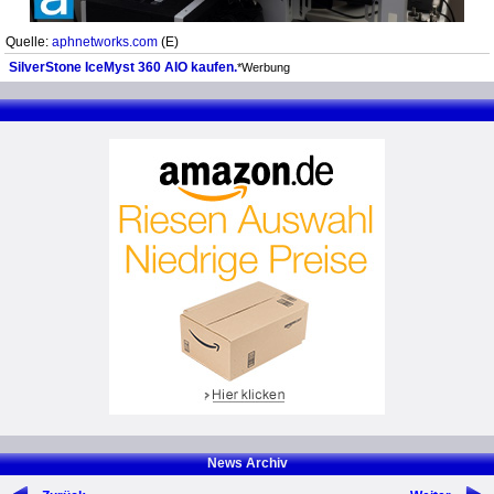
Quelle:
aphnetworks.com
(E)
SilverStone IceMyst 360 AIO kaufen.
*Werbung
News Archiv