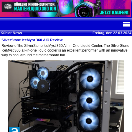
Kühler News
Freitag, den 22.03.2024
SilverStone IceMyst 360 AIO Review
Review of the SilverStone IceMyst 360 All-in-One Liquid Cooler. The SilverStone
IceMyst 360 all-in-one liquid cooler is an excellent performer with an innovative
way to cool around the motherboard too.