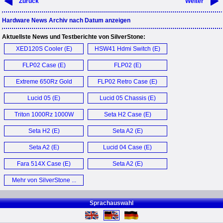
Zurück
Weiter
Hardware News Archiv nach Datum anzeigen
Aktuellste News und Testberichte von SilverStone:
XED120S Cooler (E)
HSW41 Hdmi Switch (E)
FLP02 Case (E)
FLP02 (E)
Extreme 650Rz Gold
FLP02 Retro Case (E)
650W (E)
Lucid 05 (E)
Lucid 05 Chassis (E)
Triton 1000Rz 1000W
Seta H2 Case (E)
PSU (E)
Seta H2 (E)
Seta A2 (E)
Seta A2 (E)
Lucid 04 Case (E)
Fara 514X Case (E)
Seta A2 (E)
Mehr von SilverStone ...
Sprachauswahl