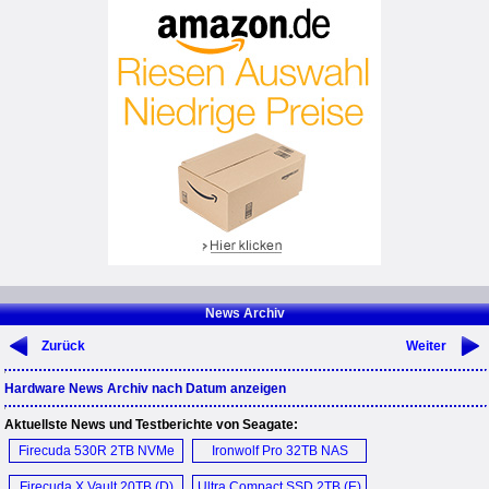
News Archiv
Zurück
Weiter
Hardware News Archiv nach Datum anzeigen
Aktuellste News und Testberichte von Seagate:
Firecuda 530R 2TB NVMe
Ironwolf Pro 32TB NAS
SSD (E)
HDD (D)
Firecuda X Vault 20TB (D)
Ultra Compact SSD 2TB (E)