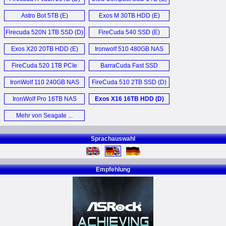
Astro Bot 5TB (E)
Exos M 30TB HDD (E)
Firecuda 520N 1TB SSD (D)
FireCuda 540 SSD (E)
Exos X20 20TB HDD (E)
Ironwolf 510 480GB NAS
SSD (D)
FireCuda 520 1TB PCIe
BarraCuda Fast SSD
Gen4 SSD (D)
1TB (D)
IronWolf 110 240GB NAS
FireCuda 510 2TB SSD (D)
SSD (E)
IronWolf Pro 16TB NAS
Exos X16 16TB HDD (D)
HDD (D)
Mehr von Seagate ...
Sprachauswahl
Empfehlung