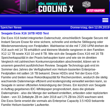
Speicher News
Donnerstag, den 12.09.2019
Seagate Exos X16 16TB HDD Test
Die Exos X16 bietet integrierten Datenschutz, einschließlich Seagate Secure mit
Instant Secure Erase für eine sichere, schnelle und einfache Stilllegung oder
Wiederverwendung von Festplatten. Wahlweise ist die mit 7.200 UPM drehen de
X16 auch mit 14 TB erhältlich und kleinere Modelle rangieren in den Familien
X12 12 TB sowie X10 10 und 8 TB. Wie sich die Seagate Exos X16 mit 16 TB
Speicherkapazität in der Praxis behaupten kann und wie sie im direkten
Vergleich mit zahlreichen Konkurrenzprodukten abschneidet, klären wir in
unserem gewohnt ausführlichen Review. Seagate Technology gab erst im
Sommer des Jahres die Verfügbarkeit von Helium-basierten Enterprise-
Festplatten mit satten 16 TB bekannt. Diese HDDs sind Teil der Exos-X16-
Familie und bieten neue Rekordkapazität für Rechenzentren, wodurch die stetig
wachsende Datenmenge effizient und kostengünstig verwaltet werden kann, so
Seagate in seiner offiziellen Ankündigung der Drives. Ein kürzlich von Seagate
in Auftrag gegebenes IDC-Whitepaper prognostiziert, dass die globale
Datensphäre - also die Menge der weltweit erstellten, erfassten oder replizierten
Daten - von 33 Zettabyte ZB im Jahr 2018 auf 175 ZB bis 2025 wachsen wird.
Die Exos-Serie ersetzt die vormals als Enterprise Capacity 3.5 HDD bekannte
Familie Helium-basierter Laufwerke.