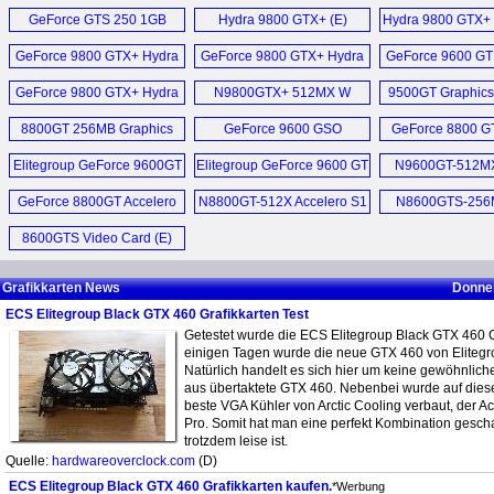
GT220 Graphics Card (E)
GTS 250 Video 
PC (E)
GeForce GTS 250 1GB
Hydra 9800 GTX+ (E)
Hydra 9800 GTX+ 
Mainboard BIOS Download
GTX 460 Black Series (E)
Graphics Card (E)
GeForce 9800 G
LIVA Z7 Plus Min
GeForce 9800 GTX+ Hydra
GeForce 9800 GTX+ Hydra
June 2017 (E)
GeForce 9600 GT
Edition (E
Black GeForce GTX 460 1GB
Liquid Cooled SLI Kit (E)
SLI Video Card Kit (E)
Card (E)
Liva Z5 Plus Min
GeForce 9800 GTX+ Hydra
N9800GTX+ 512MX W
9500GT Graphics
Mainboard BIOS Update Mai
Video Card (E)
Video Card (E)
GeForce 9800 GTX+ Hydra
2016 (D)
8800GT 256MB Graphics
GeForce 9600 GSO
GeForce 8800 G
LIVA Z5 Plus Min
Pack (D)
Elitegroup Black GTX 460
Card (E)
N9600GSO-384MX-F (D)
Video Card 
Mainboard BIOS Download
Grafikkarten (D)
Elitegroup GeForce 9600GT
Elitegroup GeForce 9600 GT
N9600GT-512MX
Liva Z5 Plus Min
May 2016 (E)
Accelero 512MB (E)
Grafikkarten (D)
Accelero S2 p
GeForce 8800GT Accelero
NGT240-512QI-F Video
N8800GT-512X Accelero S1
N8600GTS-256M
cooler (E
Mehr Sonstige N
Z170-Claymore (E)
S1 512MB (E)
Card (E)
passive cooled (E)
8600GTS Video Card (E)
Mainboard BIOS Update
GeForce GT 240 512MB
Dezember 2014 (D)
GDDR5 HDMI Video
Grafikkarten News
Donner
Card (E)
ECS Elitegroup Black GTX 460 Grafikkarten Test
Mehr Mainboard News ...
Getestet wurde die ECS Elitegroup Black GTX 460 Gr
NGT240-512QI-F und MSI
einigen Tagen wurde die neue GTX 460 von Elitegro
N240GT MD1G im (D)
Natürlich handelt es sich hier um keine gewöhnlic
aus übertaktete GTX 460. Nebenbei wurde auf dies
beste VGA Kühler von Arctic Cooling verbaut, der A
Mehr Grafikkarten News ...
Pro. Somit hat man eine perfekt Kombination gescha
trotzdem leise ist.
Quelle:
hardwareoverclock.com
(D)
ECS Elitegroup Black GTX 460 Grafikkarten kaufen.
*Werbung