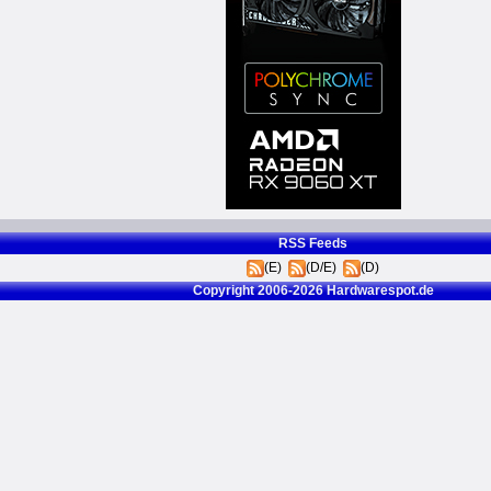
RSS Feeds
(E)
(D/E)
(D)
Copyright 2006-2026 Hardwarespot.de