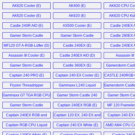
LS720 (E)
AK620 Cooler (E)
AK400 (E)
AK620 CPU Coo
AK620 Cooler (E)
AK620 (E)
AK620 CPU Küh
Castle 240R AIO (E)
AS500 Cooler (E)
Castle 240EX A
Gamer Storm Castle
Gamer Storm Castle
Castle 280EX A
280EX (E)
280EX (E)
MF120 GT A-RGB-Lüfter (D)
Castle 240EX (E)
Castle 240EX A
Assassin III Cooler (E)
Castle 240EX AIO (D)
Assassin III
Gamer Storm Castle
Castle 360EX (E)
Gamerstorm Cast
240EX (E)
AIO (E)
Captain 240 PRO (E)
Captain 240 EX Cooler (E)
CASTLE 240RGB C
Fryzen Threadripper
Gammaxx L240 Liquid
Gamerstorm Castl
Cooler (E)
Cooler (E)
AIO (E)
Gammaxx GT TGA RGB CPU
Gamer Storm Castle 240
Gamer Storm Ca
Air Cooler (E)
RGB (E)
RGB (D)
Gamer Storm Castle
Captain 240EX RGB (E)
MF 120 Framele
240RGB (E)
RGB WIFI Fan S
Captain 240EX RGB and
Captain 120 EX, 240 EX and
Captain 240 EX
Deepcool Fryzen (E)
360 EX RGB (E)
Captain RGB CPU Liquid
Captain 240 EX White (E)
AMD AM4 CPU Coo
Cooler (E)