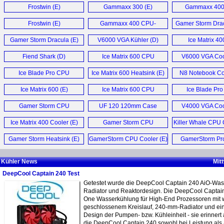
Frostwin (E)
Gammaxx 300 (E)
Gammaxx 40
Cooler (E
Frostwin (E)
Gammaxx 400 CPU-
Gamer Storm Dra
Kühler (D)
Cooler (E
Gamer Storm Dracula (E)
V6000 VGA Kühler (D)
Ice Matrix 40
Fiend Shark (D)
Ice Matrix 600 CPU
V6000 VGA Coo
Cooler (E)
Ice Blade Pro CPU
Ice Matrix 600 Heatsink (E)
N8 Notebook Coo
Cooler (E)
Ice Matrix 600 (E)
Ice Matrix 600 CPU
Ice Blade Pr
Cooler (E)
Cooler (E
Gamer Storm CPU
UF 120 120mm Case
V4000 VGA Coo
Cooler (E)
Fan (E)
Ice Matrix 400 Cooler (E)
Gamer Storm CPU
Killer Whale CPU 
Cooler (E)
Gamer Storm Heatsink (E)
GamerStorm CPU Cooler (E)
GamerStorm Pr
Cooler (E
Kühler News
Mit
DeepCool Captain 240 Test
Getestet wurde die DeepCool Captain 240 AiO-Was
Radiator und Reaktordesign. Die DeepCool Captain 2
One Wasserkühlung für High-End Prozessoren mit 
geschlossenem Kreislauf, 240-mm-Radiator und ei
Design der Pumpen- bzw. Kühleinheit - sie erinnert
die DeepCool Captain 240 sowohl bei Leistung als 