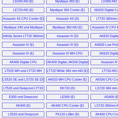
LD240 AIO (E)
Mystique 360 (E)
LD360 AIO 
CH560 Digital (D)
Assassin IV VC V
PL550D, PL650D, PL750D,
MG510 Wireless Mouse (E)
LE720 AIO (E)
Mystique 360 Cooler (E)
AK620 Digital Co
CH560 Digital (E)
PL800D Netzteil (D)
LQ240 and LQ3
KG722 Keyboard (E)
Assassin 4S CPU Cooler (E)
Assassin 4S (D)
LT720 360mm A
CH560 Case (E)
PX1000G Native ATX 3.0
LP240, LP360, L
KG722 Mechanical Gaming
Mystique 240 und Mystique
PSU (E)
Mystique 360 AIO (E)
Assassin IV CPU K
LP360 WH 
CH560 Digital Case (E)
Keyboard (E)
360 (D)
Infinity Series LT720 360mm
Assassin IV (D)
AK620 Digita
PX1200G ATX 3.0 PSU (E)
Mystique 360 5t
CH780 (D)
KB500 Gaming Tastatur (D)
Liquid Cooler (E)
AIO (E)
Assassin IV (E)
Assassin IV (D)
AN600 Low Prof
PX1000G 1000W PCIe 5.0
Cooler (E
Mehr Gehäuse News ...
MC310 Mouse (E)
PSU (E)
Assassin IV (E)
Assassin IV WH CPU
AK620 Digita
LD240 AIO 
Cooler (E)
PX1000G 1000W PSU (E)
AK400 Digital CPU
AK400 Digital, AK500 Digital
Assassin IV
Mystique 360
Cooler (E)
und AK620 Digital (D)
PX1000G PSU (E)
LT520 WH und LT720 WH
LT720 White 360 mm AIO (E)
LT720 AIO 
LD360 AIO 
AIO Wasserkühler (D)
LS520 SE und LS720 SE (D)
AK620 WH CPU Cooler (E)
AK500 CPU Coo
Mehr Netzteil News ...
Mehr Kühler Ne
LT520 und Deepcool LT720
EK720 (D)
LS720 360 mm 
AIO (D)
E300 und Deepcool
LE500 (E)
AG400 (E
LE500 (D)
AK400 (E)
AK400 CPU Cooler (E)
LS720 360mm 
Cooler (E
LS520 and Deepcool
FK120 Lüfter (D)
AK400 CPU Coo