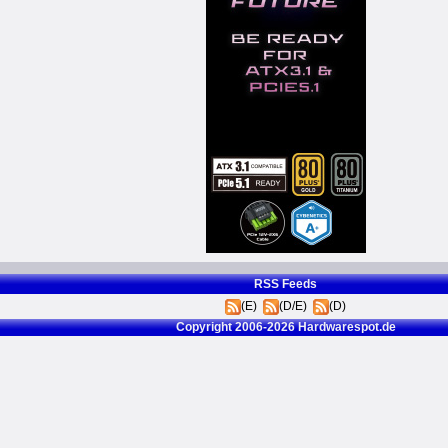
RSS Feeds
(E)
(D/E)
(D)
Copyright 2006-2026 Hardwarespot.de