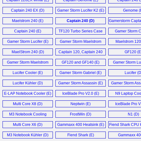
Captain 120EX White (E)
Captain Genome (E)
Captain 240 E
Captain 240 EX (D)
Gamer Storm Lucifer K2 (E)
Genome (
Maelstrom 240 (E)
Captain 240 (D)
Gamerstorm Capta
Captain 240 (E)
TF120 Turbo Series Case
Gamer Storm C
Fan (E)
360 (E)
Gamer Storm Lucifer (E)
Gamer Storm Maelstrom
Maelstrom 12
120 (E)
Kühler (D
MaelStrom 240 (D)
Captain 120, Captain 240
GF120 (E
and Captain 360 (E)
Gamer Storm Maelstrom
GF120 and GF140 (E)
Gamer Storm Luc
240 (E)
Lucifer Cooler (E)
Gamer Storm Gabriel (E)
Lucifer (D
Lucifer Kühler (D)
Gamer Storm Assassin (E)
Gamer Storm Assa
E-LAP Notebook Cooler (E)
IceBlade Pro V2.0 (E)
N9 Laptop Cool
Multi Core X8 (D)
Neptwin (E)
IceBlade Pro V
M3 Notebook Cooling
FrostWin (D)
N1 (D)
Pad (E)
Multi Core X6 (D)
Gammaxx 400 Heatsink (E)
Fiend Shark CPU K
M3 Notebook Kühler (D)
Fiend Shark (E)
Gammaxx 400