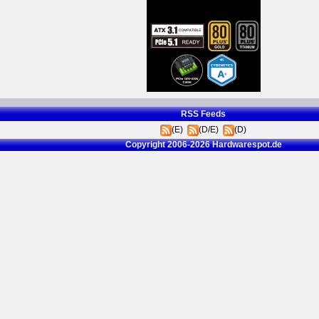
RSS Feeds
(E)
(D/E)
(D)
Copyright 2006-2026 Hardwarespot.de