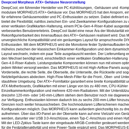
Deepcool Morpheus ATX+ Gehäuse Neuvorstellung
CH560 Digital (D)
DeepCool, ein führender Hersteller von PC-Kühllösungen, -Gehäusen und -Kompo
PL550D, PL650D, PL750D,
MG510 Wireless Mouse (E)
LQ240 and LQ3
modulare MORPHEUS ATX+-Gehäuse vor. Das MORPHEUS hat den Ansporn, ei
CH560 Digital (E)
PL800D Netzteil (D)
für erfahrene Gehäusemodder und PC-Enthusiasten zu setzen. Dabei definiert es
KG722 Keyboard (E)
LP240, LP360, L
bietet die Flexibilität, nahtlos zwischen Ein- und Zweikammer-Konfigurationen zu 
CH560 Case (E)
PX1000G Native ATX 3.0
einer vertikalen Grafikkarten-Halterung, einem PCIe-Gen-4-Riser-Kabel ausgestatt
LP360 WH 
KG722 Mechanical Gaming
PSU (E)
verbessertes Benutzererlebnis. DeepCool läutet eine neue Ära der Modularität ei
CH560 Digital Case (E)
Keyboard (E)
Rekonfigurierbarkeit des Innenaufbaus des ATX+-Gehäusen realisiert wird. Da
Mystique 360 5t
unvergleichliche Kompatibilität und ein geräumiges Layout für anspruchsvolle D
PX1200G ATX 3.0 PSU (E)
AIO (E)
Enthusiasten. Mit dem MORPHEUS wird die Monotonie fester Systemaufbauten be
CH780 (D)
KB500 Gaming Tastatur (D)
mühelos zwischen der klassischen Einkammer-Konfiguration und dem dynamis
PX1000G 1000W PCIe 5.0
LD240 AIO 
Layout wechseln, indem ein paar Teile ausgetauscht werden. Der Lieferumfang ent
Mehr Gehäuse News ...
MC310 Mouse (E)
PSU (E)
den Wechsel benötigt wird, einschließlich einer vertikalen Grafikkarten-Halterung
Gen-4.0-Riser-Kabels. Leistungsstarke Komponenten können nun mit einem opti
Mystique 360
PX1000G 1000W PSU (E)
jedem Winkel versorgt werden. Das MORPHEUS ist mit High-Airflow-Panels ausges
Vorderseite, die rechte Seite, die Oberseite, die Unterseite, die Rückseite und so
LD360 AIO 
Netzteilgehäuses abdecken. High-Flow-Mesh-Filter für die Front-, Ober- und Unter
PX1000G PSU (E)
staubfreie Umgebung. Der ATX+-Formfaktor garantiert eine breite Kompatibilität und
Mehr Kühler Ne
ATX-Motherboards, Grafikkarten mit einer Länge von bis zu 480 mm, CPU-Kühler
Mehr Netzteil News ...
Einzelkammerkonfiguration und mehrere 420-mm-Radiatoren. Mit der Unterstützu
dreizehn 120-mm- oder 140-mm-Lüftern stehen dem Benutzer noch nie dagewese
zur Verfügung. Enthusiasten können dadurch bis zu sechs 200-mm-Lüfter hinzuzu
Grenzen noch weiter hinausschieben. Die hochmodularen Lüfterschienen machen 
Konfigurationen möglich. Das MORPHEUS kann außerdem gleichzeitig bis zu dr
aufnehmen. Über das I/O-Panel an der Oberseite kann auf eine Vielzahl von Gerä
werden, darunter vier USB 3.0-Anschlüsse, einen Typ-C-Anschluss und einen Hy
Mit der LED-Zyklus-Taste kann der eingebaute ARGB-Controller gesteuert werden
für die Festplattenaktivität und eine Power-Taste ergänzt wird. Das MORPHEUS-E