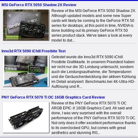
MSI GeForce RTX 5050 Shadow 2X Review
Review of the MSI GeForce RTX 5050 Shadow 2X.
Although updated models and some new Super
cards will likely be coming to the GeForce RTX 50
series for desktops, at this point in time, NVIDIA is
done building out its primary GeForce RTX 50
series product stack. We've taken a look at every
model to dat...
Inno3d RTX 5090 iChill Frostbite Test
Getestet wurde die Inno3d RTX 5090 iChill
Frostbite Grafikkarte. In unserem Praxistest haben
wir nicht nur die 3D-Leistung untersucht, sondern
auch die Leistungsaufnahme, die Temperaturen
und die Geräuschentwicklung der aktiven Kühlung
im Detail analysiert. Benchmarks bei 4K-Ultra-HD-
Auflösung und R...
PNY GeForce RTX 5070 Ti OC 16GB Graphics Card Review
Review of the PNY GeForce RTX 5070 Ti OC
ARGB EPIC-X 16GB Graphics Card. All said and
done, I was very surprised with the overall
performance of the PNY GeForce RTX 5070 Ti OC.
Not only does it offer excellent performance thanks
to its overclocked GPU, but comes with great
aesthetics and stunning RG...