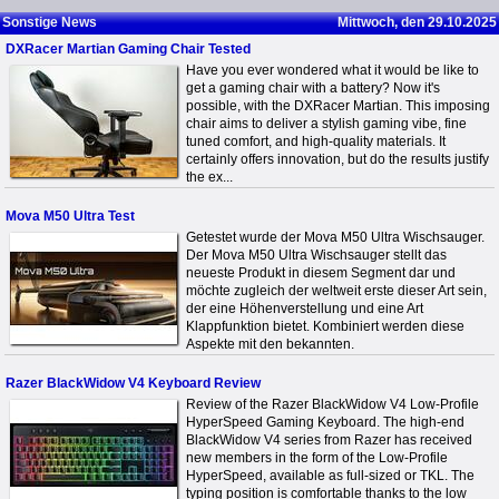
Sonstige News
Mittwoch, den 29.10.2025
DXRacer Martian Gaming Chair Tested
Have you ever wondered what it would be like to
get a gaming chair with a battery? Now it's
possible, with the DXRacer Martian. This imposing
chair aims to deliver a stylish gaming vibe, fine
tuned comfort, and high-quality materials. It
certainly offers innovation, but do the results justify
the ex...
Mova M50 Ultra Test
Getestet wurde der Mova M50 Ultra Wischsauger.
Der Mova M50 Ultra Wischsauger stellt das
neueste Produkt in diesem Segment dar und
möchte zugleich der weltweit erste dieser Art sein,
der eine Höhenverstellung und eine Art
Klappfunktion bietet. Kombiniert werden diese
Aspekte mit den bekannten.
Razer BlackWidow V4 Keyboard Review
Review of the Razer BlackWidow V4 Low-Profile
HyperSpeed Gaming Keyboard. The high-end
BlackWidow V4 series from Razer has received
new members in the form of the Low-Profile
HyperSpeed, available as full-sized or TKL. The
typing position is comfortable thanks to the low