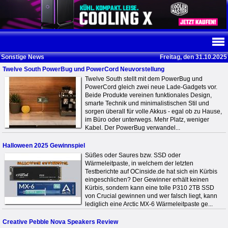
Sonstige News
Freitag, den 31.10.2025
Twelve South PowerBug und PowerCord Neuvorstellung
Twelve South stellt mit dem PowerBug und
PowerCord gleich zwei neue Lade-Gadgets vor.
Beide Produkte vereinen funktionales Design,
smarte Technik und minimalistischen Stil und
sorgen überall für volle Akkus - egal ob zu Hause,
im Büro oder unterwegs. Mehr Platz, weniger
Kabel. Der PowerBug verwandel...
Halloween 2025 Gewinnspiel
Süßes oder Saures bzw. SSD oder
Wärmeleitpaste, in welchem der letzten
Testberichte auf OCinside.de hat sich ein Kürbis
eingeschlichen? Der Gewinner erhält keinen
Kürbis, sondern kann eine tolle P310 2TB SSD
von Crucial gewinnen und wer falsch liegt, kann
lediglich eine Arctic MX-6 Wärmeleitpaste ge...
Creative Pebble Nova Speakers Review