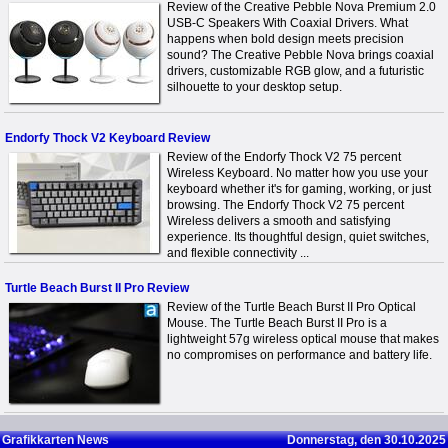
Review of the Creative Pebble Nova Premium 2.0
USB-C Speakers With Coaxial Drivers. What
happens when bold design meets precision
sound? The Creative Pebble Nova brings coaxial
drivers, customizable RGB glow, and a futuristic
silhouette to your desktop setup.
Endorfy Thock V2 Keyboard Review
Review of the Endorfy Thock V2 75 percent
Wireless Keyboard. No matter how you use your
keyboard whether it's for gaming, working, or just
browsing. The Endorfy Thock V2 75 percent
Wireless delivers a smooth and satisfying
experience. Its thoughtful design, quiet switches,
and flexible connectivity ...
Turtle Beach Burst II Pro Review
Review of the Turtle Beach Burst II Pro Optical
Mouse. The Turtle Beach Burst II Pro is a
lightweight 57g wireless optical mouse that makes
no compromises on performance and battery life.
Grafikkarten News
Donnerstag, den 30.10.2025