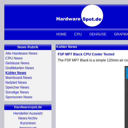
HOME
CPU
GEHÄUSE
GRAFIK
Kühler News
News Rubrik
Alle Hardware News
FSP MP7 Black CPU Cooler Tested
CPU News
The FSP MP7 Black is a simple 120mm air coo
Gehäuse News
Grafikkarten News
Kühler News
Mainboard News
Netzteil News
Speicher News
Sonstige News
Sponsoren News
Hardwarespot.de
Hersteller Auswahl
News Archiv
Kurznews