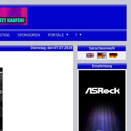
STIGE
SPONSOREN
PORTALE
?
Dienstag, den 07.07.2026
Sprachauswahl
Empfehlung