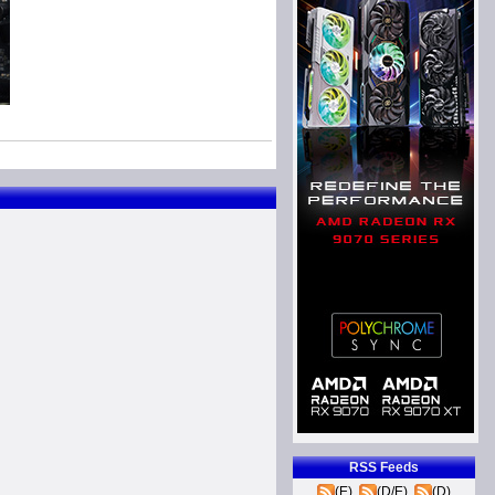
RSS Feeds
(E)
(D/E)
(D)