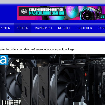
KARTEN
KÜHLER
MAINBOARD
NETZTEIL
SPEICHER
SON
ler that offers capable performance in a compact package.