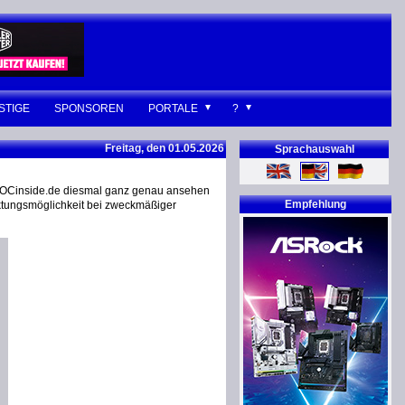
STIGE
SPONSOREN
PORTALE
?
Freitag, den 01.05.2026
Sprachauswahl
f OCinside.de diesmal ganz genau ansehen
Empfehlung
aktungsmöglichkeit bei zweckmäßiger