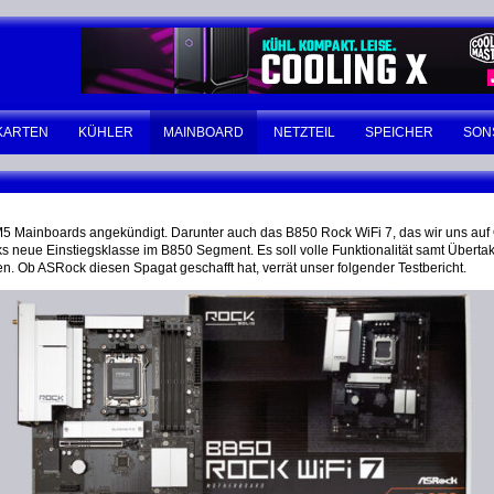
KARTEN
KÜHLER
MAINBOARD
NETZTEIL
SPEICHER
SON
5 Mainboards angekündigt. Darunter auch das B850 Rock WiFi 7, das wir uns au
 neue Einstiegsklasse im B850 Segment. Es soll volle Funktionalität samt Übert
en. Ob ASRock diesen Spagat geschafft hat, verrät unser folgender Testbericht.