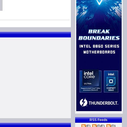
RSS Feeds
(E)
(D/E)
(D)