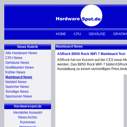
HOME
CPU
GEHÄUSE
GRAFIK
Mainboard News
News Rubrik
Alle Hardware News
ASRock B850 Rock WiFi 7 Mainboard Test
CPU News
ASRock hat vor Kurzem auf der CES neue AM
Gehäuse News
werden. Das B850 Rock WiFi 7 bildet ASRocks
Grafikkarten News
Ausstattung zu einem vernünftigen Preis biet
Kühler News
Mainboard News
Netzteil News
Speicher News
Sonstige News
Sponsoren News
Hardwarespot.de
Hersteller Auswahl
News Archiv
Kurznews