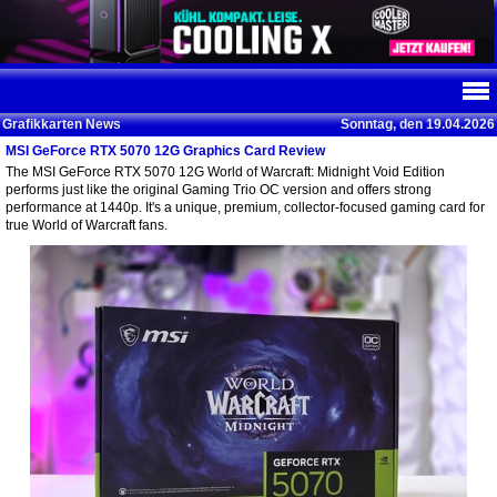
Grafikkarten News
Sonntag, den 19.04.2026
MSI GeForce RTX 5070 12G Graphics Card Review
The MSI GeForce RTX 5070 12G World of Warcraft: Midnight Void Edition
performs just like the original Gaming Trio OC version and offers strong
performance at 1440p. It's a unique, premium, collector-focused gaming card for
true World of Warcraft fans.