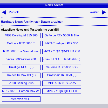
News Archiv
Zurück
Weiter
Hardware News Archiv nach Datum anzeigen
Aktuellste News und Testberichte von MSI:
MEG Coreliquid E15 360
GeForce RTX 5060 Ti Trio
AIO (E)
OC (E)
GeForce RTX 5060 Ti
MPG Coreliquid P22 360
Gaming OC 16 GB (E)
AIO (E)
RTX 5080 The Mandalorian
MPG 271QR QD-OLED X50
and Grogu Unboxing (E)
Monitor (E)
Versa 300 Wireless 8K
Claw 8 EX AI+ Handheld (E)
Mouse (E)
Prestige 14 AI+ (E)
GeForce RTX 5060 8GB
Gaming OC (E)
Raider 16 Max HX (E)
Crosshair 16 HX AI (E)
Z890 Gaming Plus
MPG Ai1600TS Pcie5
WIFI6E (E)
PSU (E)
MPG X870E Carbon Max Wi-
MPG 271QR QD-OLED
Fi (E)
X50 (E)
Mehr von MSI ...