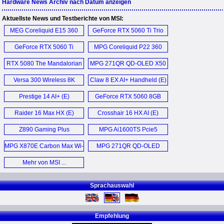
Hardware News Archiv nach Datum anzeigen
Aktuellste News und Testberichte von MSI:
MEG Coreliquid E15 360
GeForce RTX 5060 Ti Trio
AIO (E)
OC (E)
GeForce RTX 5060 Ti
MPG Coreliquid P22 360
Gaming OC 16 GB (E)
AIO (E)
RTX 5080 The Mandalorian
MPG 271QR QD-OLED X50
and Grogu Unboxing (E)
Monitor (E)
Versa 300 Wireless 8K
Claw 8 EX AI+ Handheld (E)
Mouse (E)
Prestige 14 AI+ (E)
GeForce RTX 5060 8GB
Gaming OC (E)
Raider 16 Max HX (E)
Crosshair 16 HX AI (E)
Z890 Gaming Plus
MPG Ai1600TS Pcie5
WIFI6E (E)
PSU (E)
MPG X870E Carbon Max Wi-
MPG 271QR QD-OLED
Fi (E)
X50 (E)
Mehr von MSI ...
Sprachauswahl
Empfehlung