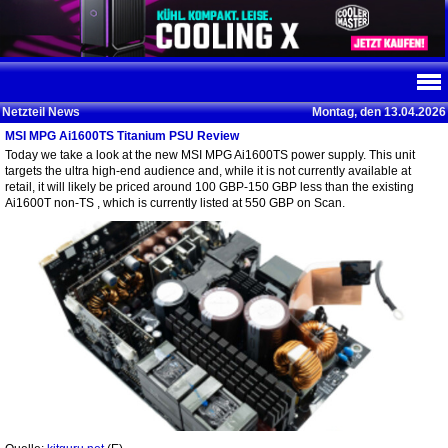
Netzteil News
Montag, den 13.04.2026
MSI MPG Ai1600TS Titanium PSU Review
Today we take a look at the new MSI MPG Ai1600TS power supply. This unit
targets the ultra high-end audience and, while it is not currently available at
retail, it will likely be priced around 100 GBP-150 GBP less than the existing
Ai1600T non-TS , which is currently listed at 550 GBP on Scan.