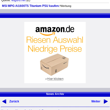
Quelle:
kitguru.net
(E)
MSI MPG Ai1600TS Titanium PSU kaufen.
*Werbung
News Archiv
Zurück
Weiter