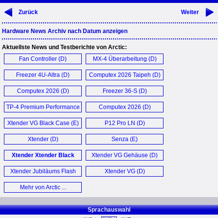
Zurück
Weiter
Hardware News Archiv nach Datum anzeigen
Aktuellste News und Testberichte von Arctic:
Fan Controller (D)
MX-4 Überarbeitung (D)
Freezer 4U-Altra (D)
Computex 2026 Taipeh (D)
Computex 2026 (D)
Freezer 36-S (D)
TP-4 Premium Performance
Computex 2026 (D)
Wärmeleitpad (D)
Xtender VG Black Case (E)
P12 Pro LN (D)
Xtender (D)
Senza (E)
Xtender Xtender Black
Xtender VG Gehäuse (D)
Clear Glass (D)
Xtender Jubiläums Flash
Xtender VG (D)
Sale (D)
Mehr von Arctic ...
Sprachauswahl