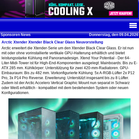
Sponsoren News
Donnerstag, den 09.04.2026
Arctic Xtender Xtender Black Clear Glass Neuvorstellung
Arctic erweitert die Xtender-Serie um den Xtender Black Clear Glass. Er ist nun
mit oder ohne vorinstallierte vertikale GPU-Halterung erhältlich und bietet
leistungsstarke Kühlung mit Panoramadesign. Xtend Your Potential - Der 64-
Liter-Midi-Tower ist für High-End-Komponenten ausgelegt: Mainboards: Bis zu E-
ATX 285 mm. Kühlkörper: Unterstützung für zwei 420-mm-Radiatoren. GPU-
Einbauraum: Bis zu 482 mm. Vorkonfigurierte Kühlung: 5x A-RGB-Lüfter 2x P12
Pro, 3x P14 Pro Reverse. Erweiterung: Unterstützt insgesamt bis zu 8 Lüfter.
Zudem ist der Arctic Accelero Vertical Graphic Mount nun separat in Schwarz
oder Weiß erhältlich - kompatibel mit dem bestehenden System oder neuen
Konfigurationen.