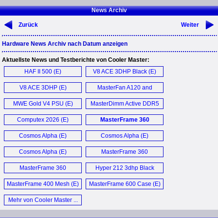
News Archiv
Zurück
Weiter
Hardware News Archiv nach Datum anzeigen
Aktuellste News und Testberichte von Cooler Master:
HAF II 500 (E)
V8 ACE 3DHP Black (E)
V8 ACE 3DHP (E)
MasterFan A120 and
M120 (E)
MWE Gold V4 PSU (E)
MasterDimm Active DDR5
Cooling (E)
Computex 2026 (E)
MasterFrame 360
Panorama (E)
Cosmos Alpha (E)
Cosmos Alpha (E)
Cosmos Alpha (E)
MasterFrame 360
Panorama (E)
MasterFrame 360
Hyper 212 3dhp Black
Panorama, Mirror, LCD (E)
Argb Air Cooler (E)
MasterFrame 400 Mesh (E)
MasterFrame 600 Case (E)
Mehr von Cooler Master ...