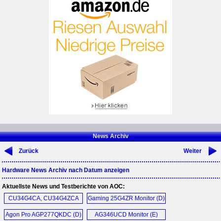
News Archiv
Zurück
Weiter
Hardware News Archiv nach Datum anzeigen
Aktuellste News und Testberichte von AOC:
CU34G4CA, CU34G4ZCA
Gaming 25G4ZR Monitor (D)
Monitor (D)
Agon Pro AGP277QKDC (D)
AG346UCD Monitor (E)