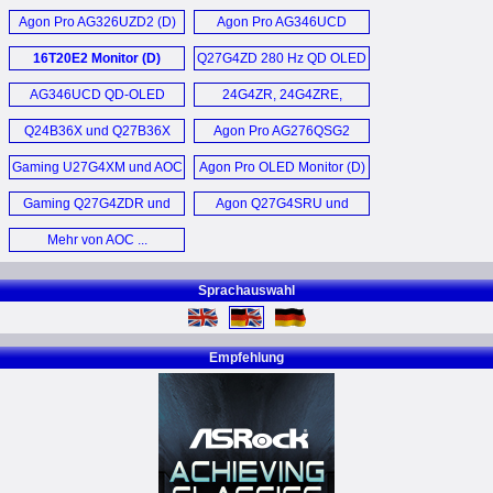
Agon Pro AG326UZD2 (D)
Agon Pro AG346UCD
Monitor (E)
16T20E2 Monitor (D)
Q27G4ZD 280 Hz QD OLED
Monitor (D)
AG346UCD QD-OLED
24G4ZR, 24G4ZRE,
Monitor (D)
27G4ZR, 27G4ZRE
Q24B36X und Q27B36X
Agon Pro AG276QSG2
Monitor (D)
Monitor (D)
Monitor (D)
Gaming U27G4XM und AOC
Agon Pro OLED Monitor (D)
Gaming 25G4KUR
Gaming Q27G4ZDR und
Agon Q27G4SRU und
Monitor (D)
Q27G4SDR Monitor (D)
U32G4U (D)
Mehr von AOC ...
Sprachauswahl
Empfehlung