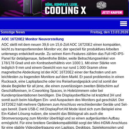
Sonstige News
Freitag, den 13.03.2026
AOC 16T20E2 Monitor Neuvorstellung
AOC stellt mit dem neuen 39,6 cm 15,6-Zoll AOC 16T20E2 einen kompakten,
leicht zu transportierenden Monitor vor, der speziell für produktives Arbeiten
unterwegs entwickelt wurde. Zu seinen Kern-Features zählen das Full-HD-IPS-
Panel für detailgenaue, farbenfrohe Bilder, weite Betrachtungswinkel von
178/178 Grad und ein Kontrastverhältnis von 1000:1. Mit einer Stärke von
lediglich 9 mm und einem Gewicht von nur rund 1.000 Gramm ohne
magnetische Abdeckung ist der AOC 16T20E2 einer der flachsten und am
leichtesten zu tragenden Monitore auf dem Markt. Er passt problemlos in einen
Rucksack, eine Laptoptasche oder ins Reisehandgepäck und ist somit der
ideale Begleiter für all jene, die einen zuverlässigen zweiten Bildschirm auf
Geschäftsreisen, in Coworking Spaces, in Hotelzimmern oder bei
Kundenpräsentationen benötigen. Die Displayoberfläche ist kratzfest 3H und
somit auch beim häufigen Ein- und Auspacken des Monitors gut geschützt. Der
16T20E2 hält mehrere Optionen zum Anschluss verschiedenster Geräte und Set-
ups bereit. Dank USB-C mit DisplayPort Alt Mode lässt sich zum Beispiel eine
Ein-Kabel-Lösung nutzen, die sowohl das Bildsignal als auch die
Stromversorgung zum Monitor überträgt und so einen aufgeräumten Aufbau
ermöglicht. Für eine breitere Gerätekompatibilität sorgt der Mini-HDMI-Anschluss
für eine stabile Videoübertragung von Laptops, Desktops, Spielekonsolen und