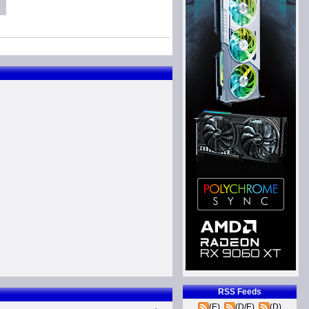
RSS Feeds
(E)
(D/E)
(D)