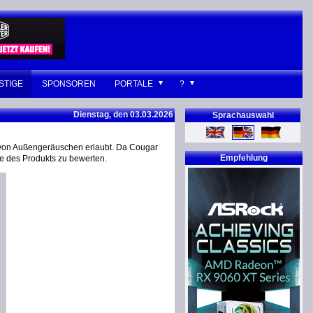
STIGE
SPONSOREN
PORTALE
?
Dienstag, den 03.03.2026
Sprachauswahl
 von Außengeräuschen erlaubt. Da Cougar
Empfehlung
te des Produkts zu bewerten.