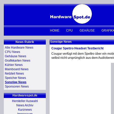
HOME
CPU
GEHÄUSE
GRAFIK
Sonstige News
News Rubrik
Alle Hardware News
Cougar Spettro Headset Testbericht
CPU News
Cougar verfügt mit dem Spettro über ein m
Gehäuse News
selbst nicht ursprünglich aus dem Audioberei
Grafikkarten News
Kühler News
Mainboard News
Netzteil News
Speicher News
Sonstige News
Sponsoren News
Hardwarespot.de
Hersteller Auswahl
News Archiv
Kurznews