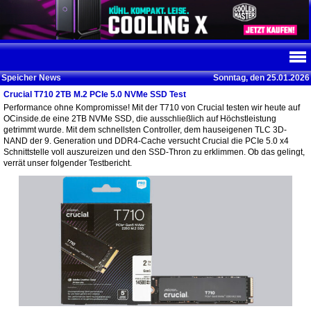
Speicher News
Sonntag, den 25.01.2026
Crucial T710 2TB M.2 PCIe 5.0 NVMe SSD Test
Performance ohne Kompromisse! Mit der T710 von Crucial testen wir heute auf
OCinside.de eine 2TB NVMe SSD, die ausschließlich auf Höchstleistung
getrimmt wurde. Mit dem schnellsten Controller, dem hauseigenen TLC 3D-
NAND der 9. Generation und DDR4-Cache versucht Crucial die PCIe 5.0 x4
Schnittstelle voll auszureizen und den SSD-Thron zu erklimmen. Ob das gelingt,
verrät unser folgender Testbericht.