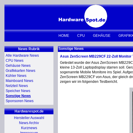
HOME
CPU
GEHÄUSE
GRAFIK
Sonstige News
News Rubrik
Alle Hardware News
Asus ZenScreen MB229CF 22-Zoll Monitor 
CPU News
Getestet wurde der Asus ZenScreen MB229CF M
Gehäuse News
kleine 13-Zoll Laptopdisplay starren soll. 
Grafikkarten News
sogenannte Mobile Monitore ins Spiel. Aufgest
Kühler News
ZenScreen MB229CF von Asus, der gleich drei 
Mainboard News
zeigen wir im folgenden Testbericht.
Netzteil News
Speicher News
Sonstige News
Sponsoren News
Hardwarespot.de
Hersteller Auswahl
News Archiv
Kurznews