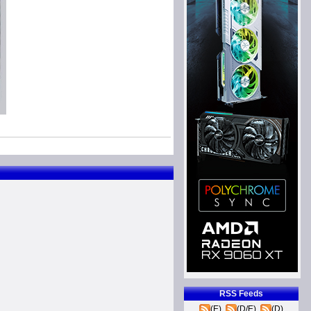
RSS Feeds
(E)
(D/E)
(D)