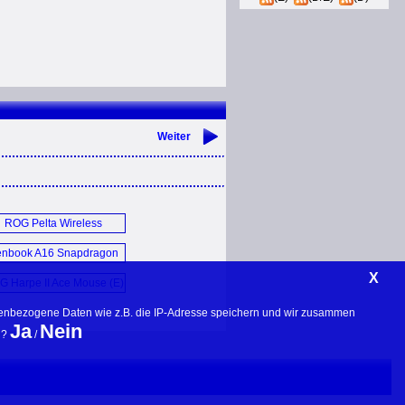
Weiter
ROG Pelta Wireless
Headset (E)
enbook A16 Snapdragon
Qualcomm X2 Elite
X
 Harpe II Ace Mouse (E)
Laptop (E)
nenbezogene Daten wie z.B. die IP-Adresse speichern und wir zusammen 
Ja
Nein
? 
 / 