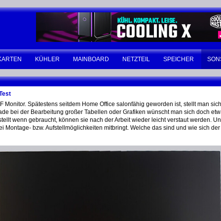
KARTEN
KÜHLER
MAINBOARD
NETZTEIL
SPEICHER
SON
Test
onitor. Spätestens seitdem Home Office salonfähig geworden ist, stellt man sich
Gerade bei der Bearbeitung großer Tabellen oder Grafiken wünscht man sich doch 
ellt wenn gebraucht, können sie nach der Arbeit wieder leicht verstaut werden. Uns
Montage- bzw. Aufstellmöglichkeiten mitbringt. Welche das sind und wie sich der M