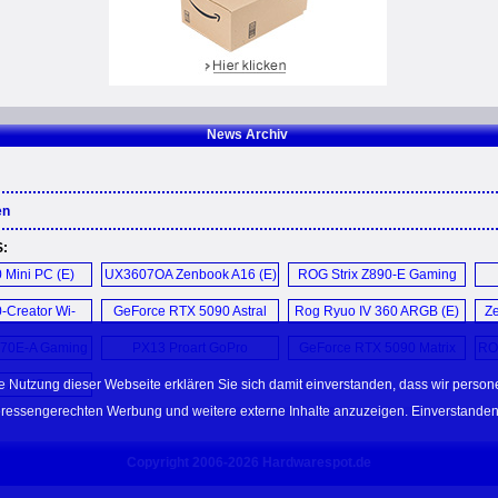
News Archiv
en
S:
Mini PC (E)
UX3607OA Zenbook A16 (E)
ROG Strix Z890-E Gaming
Wi-Fi (E)
0-Creator Wi-
GeForce RTX 5090 Astral
Rog Ryuo IV 360 ARGB (E)
Z
 (E)
Liquid OC (E)
870E-A Gaming
PX13 Proart GoPro
GeForce RTX 5090 Matrix
ROG
7 Neo (E)
Edition (E)
Platinum (E)
e Nutzung dieser Webseite erklären Sie sich damit einverstanden, dass wir perso
n ASUS ...
teressengerechten Werbung und weitere externe Inhalte anzuzeigen. Einverstanden
Copyright 2006-2026 Hardwarespot.de