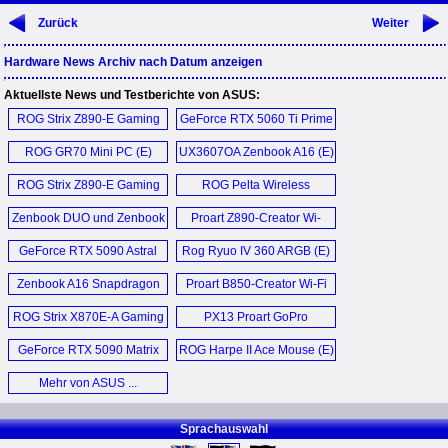
Zurück
Weiter
Hardware News Archiv nach Datum anzeigen
Aktuellste News und Testberichte von ASUS:
ROG Strix Z890-E Gaming
GeForce RTX 5060 Ti Prime
Wi-Fi (E)
OC 16GB (E)
ROG GR70 Mini PC (E)
UX3607OA Zenbook A16 (E)
ROG Strix Z890-E Gaming
ROG Pelta Wireless
Wi-Fi (E)
Headset (E)
Zenbook DUO und Zenbook
Proart Z890-Creator Wi-
A16 (D)
Fi (E)
GeForce RTX 5090 Astral
Rog Ryuo IV 360 ARGB (E)
Liquid OC (E)
Zenbook A16 Snapdragon
Proart B850-Creator Wi-Fi
Qualcomm X2 Elite
Neo (E)
ROG Strix X870E-A Gaming
PX13 Proart GoPro
Laptop (E)
Wi-Fi 7 Neo (E)
Edition (E)
GeForce RTX 5090 Matrix
ROG Harpe II Ace Mouse (E)
Platinum (E)
Mehr von ASUS ...
Sprachauswahl