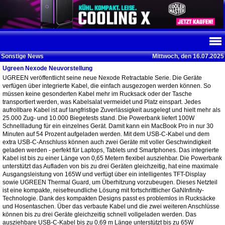
Sonstige News
Mittwoch, den 16.07.2025
Ugreen Nexode Neuvorstellung
UGREEN veröffentlicht seine neue Nexode Retractable Serie. Die Geräte
verfügen über integrierte Kabel, die einfach ausgezogen werden können. So
müssen keine gesonderten Kabel mehr im Rucksack oder der Tasche
transportiert werden, was Kabelsalat vermeidet und Platz einspart. Jedes
aufrollbare Kabel ist auf langfristige Zuverlässigkeit ausgelegt und hielt mehr als
25.000 Zug- und 10.000 Biegetests stand. Die Powerbank liefert 100W
Schnellladung für ein einzelnes Gerät. Damit kann ein MacBook Pro in nur 30
Minuten auf 54 Prozent aufgeladen werden. Mit dem USB-C-Kabel und dem
extra USB-C-Anschluss können auch zwei Geräte mit voller Geschwindigkeit
geladen werden - perfekt für Laptops, Tablets und Smartphones. Das integrierte
Kabel ist bis zu einer Länge von 0,65 Metern flexibel ausziehbar. Die Powerbank
unterstützt das Aufladen von bis zu drei Geräten gleichzeitig, hat eine maximale
Ausgangsleistung von 165W und verfügt über ein intelligentes TFT-Display
sowie UGREEN Thermal Guard, um Überhitzung vorzubeugen. Dieses Netzteil
ist eine kompakte, reisefreundliche Lösung mit fortschrittlicher GaNInfinity-
Technologie. Dank des kompakten Designs passt es problemlos in Rucksäcke
und Hosentaschen. Über das verbaute Kabel und die zwei weiteren Anschlüsse
können bis zu drei Geräte gleichzeitig schnell vollgeladen werden. Das
ausziehbare USB-C-Kabel bis zu 0,69 m Länge unterstützt bis zu 65W