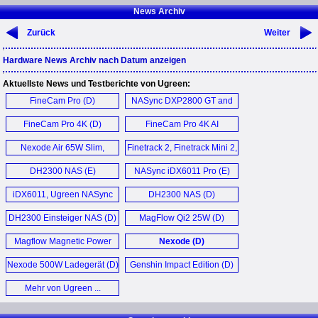
News Archiv
Zurück
Weiter
Hardware News Archiv nach Datum anzeigen
Aktuellste News und Testberichte von Ugreen:
FineCam Pro (D)
NASync DXP2800 GT and
DXP4800 GT (E)
FineCam Pro 4K (D)
FineCam Pro 4K AI
Webcam (D)
Nexode Air 65W Slim,
Finetrack 2, Finetrack Mini 2,
Magflow Air (D)
Finetrack Duo (D)
DH2300 NAS (E)
NASync iDX6011 Pro (E)
iDX6011, Ugreen NASync
DH2300 NAS (D)
iDX6011 Pro (D)
DH2300 Einsteiger NAS (D)
MagFlow Qi2 25W (D)
Magflow Magnetic Power
Nexode (D)
Bank Qi 2.2 (D)
Nexode 500W Ladegerät (D)
Genshin Impact Edition (D)
Mehr von Ugreen ...