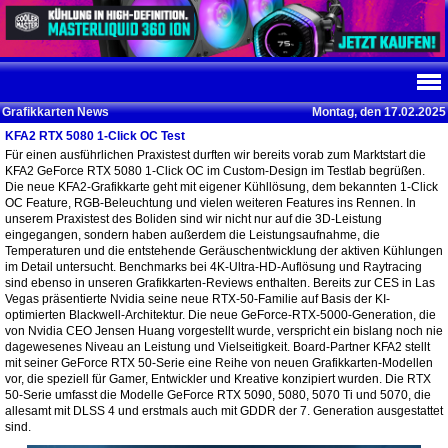
Grafikkarten News
Montag, den 17.02.2025
KFA2 RTX 5080 1-Click OC Test
Für einen ausführlichen Praxistest durften wir bereits vorab zum Marktstart die
KFA2 GeForce RTX 5080 1-Click OC im Custom-Design im Testlab begrüßen.
Die neue KFA2-Grafikkarte geht mit eigener Kühllösung, dem bekannten 1-Click
OC Feature, RGB-Beleuchtung und vielen weiteren Features ins Rennen. In
unserem Praxistest des Boliden sind wir nicht nur auf die 3D-Leistung
eingegangen, sondern haben außerdem die Leistungsaufnahme, die
Temperaturen und die entstehende Geräuschentwicklung der aktiven Kühlungen
im Detail untersucht. Benchmarks bei 4K-Ultra-HD-Auflösung und Raytracing
sind ebenso in unseren Grafikkarten-Reviews enthalten. Bereits zur CES in Las
Vegas präsentierte Nvidia seine neue RTX-50-Familie auf Basis der KI-
optimierten Blackwell-Architektur. Die neue GeForce-RTX-5000-Generation, die
von Nvidia CEO Jensen Huang vorgestellt wurde, verspricht ein bislang noch nie
dagewesenes Niveau an Leistung und Vielseitigkeit. Board-Partner KFA2 stellt
mit seiner GeForce RTX 50-Serie eine Reihe von neuen Grafikkarten-Modellen
vor, die speziell für Gamer, Entwickler und Kreative konzipiert wurden. Die RTX
50-Serie umfasst die Modelle GeForce RTX 5090, 5080, 5070 Ti und 5070, die
allesamt mit DLSS 4 und erstmals auch mit GDDR der 7. Generation ausgestattet
sind.