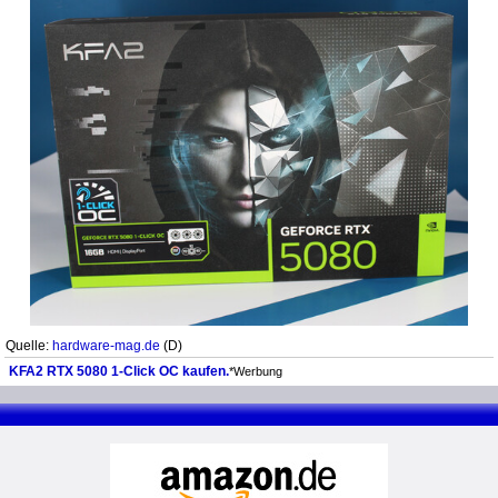
Quelle:
hardware-mag.de
(D)
KFA2 RTX 5080 1-Click OC kaufen.
*Werbung