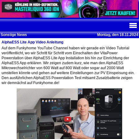
Sonstige News
Montag, den 18.11.2024
AlphaESS Lite App Video Anleitung
Auf dem Funkyhome YouTube Channel haben wir gerade ein Video Tutorial
veröffentlicht, wo wir Schritt für Schritt vom Einschalten der VitaPower
Powerstation über AlphaESS Lite App Installation bis hin zur Einrichtung der
AlphaESS App erklären. Wir zeigen zudem kurz, wie man den AlphaESS
Mikrowechselrichter von 600 Watt auf 800 Watt oder sogar auf 2000 Watt
umstellen könnte und gehen auf weitere Einstellungen zur PV Einspeisung ein.
Den ausführlichen AlphaESS Powerstation Test mitsamt Zusatzbatterie zeigen
wir demnächst auf Funkyhome.de!