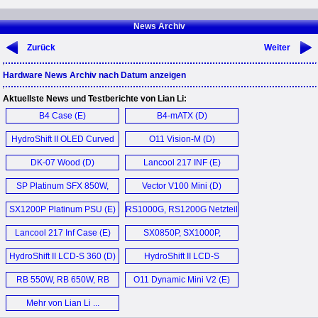
News Archiv
Zurück
Weiter
Hardware News Archiv nach Datum anzeigen
Aktuellste News und Testberichte von Lian Li:
B4 Case (E)
B4-mATX (D)
HydroShift II OLED Curved
O11 Vision-M (D)
360TL, 360P28, 360Fanless
DK-07 Wood (D)
Lancool 217 INF (E)
AIO (D)
SP Platinum SFX 850W,
Vector V100 Mini (D)
1000W Netzteil (D)
SX1200P Platinum PSU (E)
RS1000G, RS1200G Netzteil
mit drehbarem AC
Lancool 217 Inf Case (E)
SX0850P, SX1000P,
Eingang (D)
SX1200P Netzteil (D)
HydroShift II LCD-S 360 (D)
HydroShift II LCD-S
360TL (E)
RB 550W, RB 650W, RB
O11 Dynamic Mini V2 (E)
750W (D)
Mehr von Lian Li ...