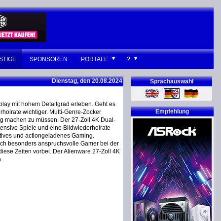
STIGE
SPONSOREN
PORTALE
?
Dienstag, den 20.08.2024
Sprachauswahl
play mit hohem Detailgrad erleben. Geht es
Empfehlung
holrate wichtiger. Multi-Genre-Zocker
g machen zu müssen. Der 27-Zoll 4K Dual-
tensive Spiele und eine Bildwiederholrate
titives und actiongeladenes Gaming.
 sich besonders anspruchsvolle Gamer bei der
iese Zeiten vorbei. Der Alienware 27-Zoll 4K
.