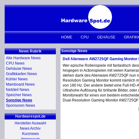
HOME
CPU
GEHÄUSE
GRAFIK
Sonstige News
News Rubrik
Alle Hardware News
Dell Alienware AW2725QF Gaming Monitor 
CPU News
Wer epische Rollenspiele mit fantastisch de
Gehäuse News
hingegen in Actionspielen mit vielen Kamera
Grafikkarten News
stehen dank des Alienware AW2725QF nun ni
Kühler News
Resolution Gaming Monitor kommt nämlich mit 
Mainboard News
von 180 Hz. Der andere bietet eine Full-HD-
Netzteil News
Ultrahohe Auflösung für brillante Bilder, od
Speicher News
Monitorwahl für eines von beidem entscheide
Sonstige News
Dual-Resolution Gaming Monitor AW2725QF is
Sponsoren News
Hardwarespot.de
Hersteller Auswahl
News Archiv
Kurznews