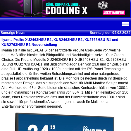
Sonstige News
Sonntag, den 04.02.2024
iiyama Prolite XU2463HSU-B1, XUB2463HSU-B1, XU2763HSU-B1 und
XUB2763HSU-B1 Neuvorstellung
iiyama stellt die mit EPEAT Silber zertifizierte ProLite 63er-Serie vor, welche
neue Maßstäbe hinsichtlich Bildqualität und Nachhaltigkeit setzt - Your Green
Choice. Die ProLite Modelle XU2463HSU-B1, XUB2463HSU-B1, XU2763HSU-
B1 und XUB2763HSU-B1, mit Bildschirmdiagonalen von 23,8 und 27 Zoll, bieten
eine Full-HD-Auflösung 1920 x 1080 und sind mit der IPS-Panel-Technologie
ausgestattet, die für ihre weiten Betrachtungswinkel und eine naturgetreue,
präzise Farbdarstellung bekannt ist. Die Monitore bestechen durch ihr dreiseitig
rahmenloses Design, das sie zur perfekten Wahl für Multi-Monitor-Setups macht.
Alle Monitore der 63er-Serie bieten ein statisches Kontrastverhältnis von 1300:1
und ein dynamisches Kontrastverhältnis von 80M: 1. Mit einer Helligkeit von 250
cd/m², einer Reaktionszeit von 3ms und der Bildwiederholrate von 100Hz sind
sie sowohl für professionelle Anwendungen als auch für Multimedia-
Entertainment hervorragend geeignet.