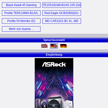
XCB4594DQSN-B1
XUB2463HSU-B1,
Black Hawk 45 Gaming
TE10518UWI-B1AG 105-Zoll
Monitor (D)
XU2763HSU-B1 und
Monitor (D)
Monitor (D)
XUB2763HSU-B1 (D)
Prolite TE6514MIS-B1AG,
Red Eagle GCB3280QSU-
TE7514MIS-B1AG,
B1 (D)
Prolite 54 Monitor (D)
MD CAR1021-B1 XL, MD
TE8614MIS-B1AG (D)
CAR2011-B1, MD
Mehr von iiyama ...
WLIFT1021-B1, MD
TABLE001-B1 (D)
Sprachauswahl
Empfehlung