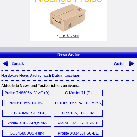
News Archiv
Zurück
Weiter
Hardware News Archiv nach Datum anzeigen
Aktuellste News und Testberichte von iiyama:
Prolite TN8605A-B1AG (D)
G-Master 71 (D)
Prolite LH5581UHSG-
ProLite TE6515A, TE7515A,
1AG (D)
TE8615A-B1AG (D)
GCB3486WQSCP-B1,
TE5513A, TE6513A,
GCB3484WQSU-B1,
TE7513A, TE8613A,
Prolite XUB2797QSNP-
Prolite LH4365UHSB-B1
GCB3482WQSU-B1
TE9813A-B1AG (D)
B1 (D)
Monitor (D)
Monitor (D)
GCB4580DQSN und
Prolite XU2463HSU-B1,