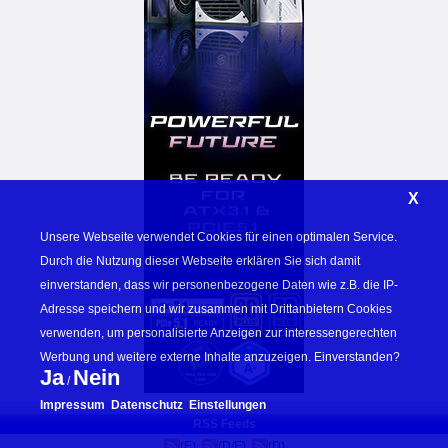
X
Unsere Webseite verwendet Cookies für einen optimalen Service. 
Durch die Nutzung dieser Webseite erklären Sie sich damit 
einverstanden, dass wir personenbezogene Daten wie z.B. die IP-
Adresse speichern und wir zusammen mit Drittanbietern Cookies 
verwenden, um personalisierte Anzeigen zur interessengerechten 
Werbung und weitere externe Inhalte anzuzeigen. Einverstanden? 
Ja
Nein
 / 
Impressum
Datenschutz
Einstellungen
RSS Feeds
(E)
(D/E)
(D)