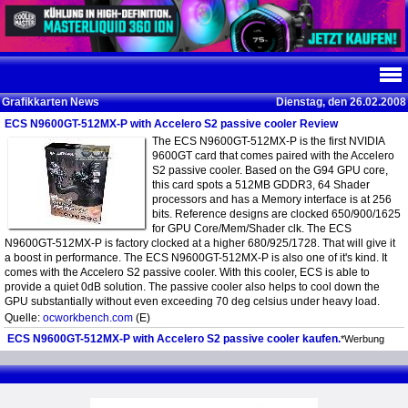
Grafikkarten News
Dienstag, den 26.02.2008
ECS N9600GT-512MX-P with Accelero S2 passive cooler Review
The ECS N9600GT-512MX-P is the first NVIDIA
9600GT card that comes paired with the Accelero
S2 passive cooler. Based on the G94 GPU core,
this card spots a 512MB GDDR3, 64 Shader
processors and has a Memory interface is at 256
bits. Reference designs are clocked 650/900/1625
for GPU Core/Mem/Shader clk. The ECS
N9600GT-512MX-P is factory clocked at a higher 680/925/1728. That will give it
a boost in performance. The ECS N9600GT-512MX-P is also one of it's kind. It
comes with the Accelero S2 passive cooler. With this cooler, ECS is able to
provide a quiet 0dB solution. The passive cooler also helps to cool down the
GPU substantially without even exceeding 70 deg celsius under heavy load.
Quelle:
ocworkbench.com
(E)
ECS N9600GT-512MX-P with Accelero S2 passive cooler kaufen.
*Werbung