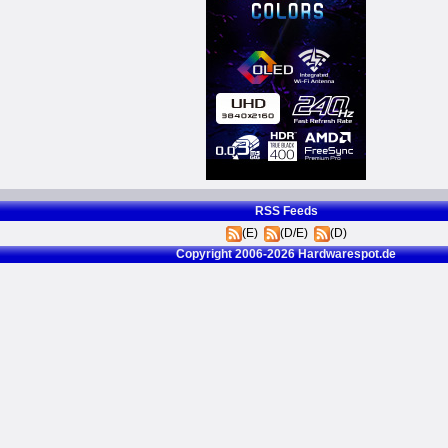
RSS Feeds
(E)
(D/E)
(D)
Copyright 2006-2026 Hardwarespot.de