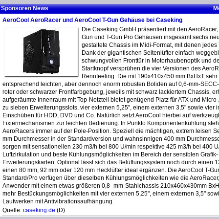
Netzteile bei Caseking (D)
Strike-X Produktserien (D)
AeroCool Light-Wave Lüfter
Sponsoren News
M
AirHawk Mid-Tower (E)
P7-L240 AIO (E)
GT-700SG Netzt
bei Caseking (D)
AeroCool AeroRacer und AeroCool T-Gun Gehäuse bei Caseking
Strike-X Produkt (D)
Die Caseking GmbH präsentiert mit den AeroRacer, 
AirHawk Duo ARGB (E)
Dead Silence 120 mm
GT-700SG 700W 
AeroRacer und AeroCool T-
Gun und T-Gun Pro Gehäusen insgesamt sechs neue,
GateWatch 2 (E)
Lüfter (D)
gestaltete Chassis im Midi-Format, mit denen jede
Gun Gehäuse bei
Playa RGB Flow Mid-
GT-1050SG 1050
Dank der gigantischen Seitenlüfter einfach weggebla
Caseking (D)
FP-01 multifunction panel (E)
Tower (E)
Dead Silence Lüfter (D)
Supply (E
schwungvollen Fronttür in Motorhaubenoptik und d
Startknopf versprühen die vier Versionen des Aero
Hi-Tech-7 Case und
Infinite Frontpanel (D)
Rennfeeling. Die mit 190x410x450 mm BxHxT sehr
Klaw (E)
DS 120 und Aerocool DS
Strike-X 800W Net
Aerocool Horse Power
entsprechend leichten, aber dennoch enorm robusten Boliden auf 0,6-mm-SECC-S
140 mm Lüfter (D)
roter oder schwarzer Frontfarbgebung, jeweils mit schwarz lackiertem Chassis, erh
Netzteile bei Caseking (D)
Infinite Frontpanel (D)
Cylon Pro RGB Flow (E)
Strike-X 500W, 6
aufgeräumte Innenraum mit Top-Netzteil bietet genügend Platz für ATX und Micro
DS Dead Silence (D)
und 1100 W
zu sieben Erweiterungsslots, vier externen 5,25", einem externen 3,5" sowie vier i
Double Bay Panel Modern V
PowerPanel (D)
Mehr Gehäuse News ...
Einschüben für HDD, DVD und Co. Natürlich setzt AeroCool hierbei auf werkzeug
black (D)
Mehr Kühler News ...
Mehr Netzteil N
Fixiermechanismen zur leichten Bedienung. In Punkto Komponentenkühlung steh
Mehr Sonstige News ...
AeroRacers immer auf der Pole-Position. Speziell die mächtigen, extrem leisen Sei
mm Durchmesser in der Standardversion und wahnsinnigen 400 mm Durchmesser 
sorgen mit sensationellen 230 m3/h bei 800 U/min respektive 425 m3/h bei 400 U
Luftzirkulation und beste Kühlungsmöglichkeiten im Bereich der sensiblen Grafik-
Erweiterungskarten. Optional lässt sich das Belüftungssystem noch durch einen 
einen 80 mm, 92 mm oder 120 mm Hecklüfter ideal ergänzen. Die AeroCool T-G
Standard/Pro verfügen über dieselben Kühlungsmöglichkeiten wie die AeroRacer
Anwender mit einem etwas größeren 0,8- mm-Stahlchassis 210x460x430mm BxHx
mehr Bestückungsmöglichkeiten mit vier externen 5,25", einem externen 3,5" sowi
Laufwerken mit Antivibrationsaufhängung.
Quelle:
caseking.de
(D)