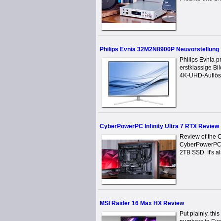
Philips Evnia 32M2N8900P Neuvorstellung
Philips Evnia 
erstklassige B
4K-UHD-Auflösu
CyberPowerPC Infinity Ultra 7 RTX Review
Review of the C
CyberPowerPC I
2TB SSD. It's al
MSI Raider 16 Max HX Review
Put plainly, th