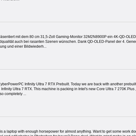
präsentiert mit dem 80 cm 31,5-Zoll Gaming-Monitor 32M2N8900P ein 4K-QD-OLED-Mo
ildqualität auch bei rasanten Szenen wünschen. Dank QD-OLED-Panel der 4. Genera
ng und einer Bildwiederh...
yberPowerPC Infinity Ultra 7 RTX Prebuilt. Today we are back with another prebuil
nfinity Ultra 7 RTX. This machine is packing in Intel's new Core Ultra 7 270K Pl
so completely ...
is is a laptop with enough horsepower for almost anything. Want to get some work don