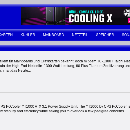
KARTEN
KÜHLER
MAINBOARD
NETZTEIL
SPEICHER
SON
allem für Mainboards und Grafikkarten bekannt, doch mit dem TC-1300T Taichi Netzt
ain der High-End-Netzteile. 1300 Watt Leistung, 80 Plus Titanium Zertifizierung
h hält das Netzte...
CPS PcCooler YT1000 ATX 3.1 Power Supply Unit. The YT1000 by CPS PcCooler is
ent stability and efficiency while asking you to overlook a few pedigree concerns.