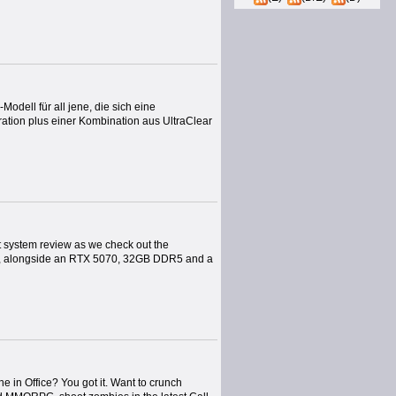
dell für all jene, die sich eine
tion plus einer Kombination aus UltraClear
t system review as we check out the
us , alongside an RTX 5070, 32GB DDR5 and a
e in Office? You got it. Want to crunch