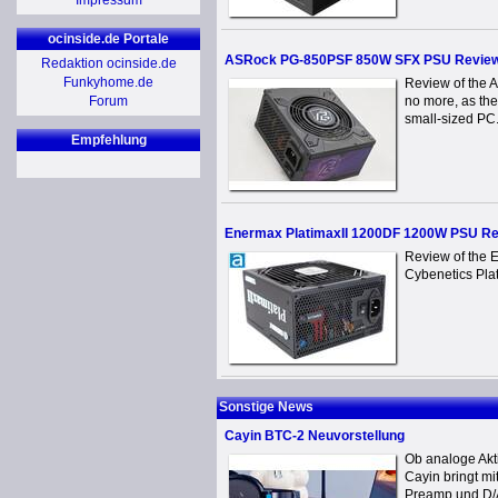
Impressum
ocinside.de Portale
ASRock PG-850PSF 850W SFX PSU Revie
Redaktion ocinside.de
Funkyhome.de
Review of the 
Forum
no more, as the
small-sized PC.
Empfehlung
Enermax PlatimaxII 1200DF 1200W PSU R
Review of the 
Cybenetics Plat
Sonstige News
Cayin BTC-2 Neuvorstellung
Ob analoge Akti
Cayin bringt m
Preamp und D/A