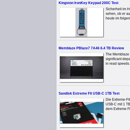
Kingston IronKey Keypad 200C Test
Sicherheit im 
sehen, ob er au
heute im folgen
Memblaze PBlaze7 7A46 6.4 TB Review
The Memblaze P
significant dep
in read speeds. 
Sandisk Extreme Fit USB-C 1TB Test
Die Extreme-Fit
USB-C mit 1 TB 
dem Extreme Fit