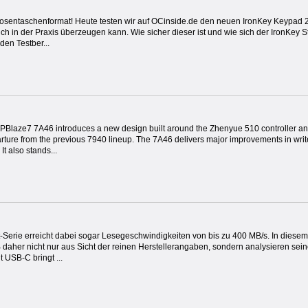
Hosentaschenformat! Heute testen wir auf OCinside.de den neuen IronKey Keypad
ch in der Praxis überzeugen kann. Wie sicher dieser ist und wie sich der IronKey St
den Testber...
Blaze7 7A46 introduces a new design built around the Zhenyue 510 controller 
arture from the previous 7940 lineup. The 7A46 delivers major improvements in wri
It also stands...
-Serie erreicht dabei sogar Lesegeschwindigkeiten von bis zu 400 MB/s. In diesem
daher nicht nur aus Sicht der reinen Herstellerangaben, sondern analysieren seine
 USB-C bringt ...