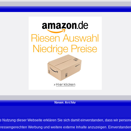
News Archiv
e Nutzung dieser Webseite erklären Sie sich damit einverstanden, dass wir perso
en
teressengerechten Werbung und weitere externe Inhalte anzuzeigen. Einverstanden