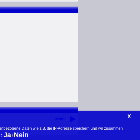
X
Weiter
nenbezogene Daten wie z.B. die IP-Adresse speichern und wir zusammen 
Ja
Nein
? 
 / 