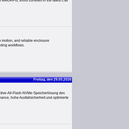
ld MMORPG, shoot zombies in the latest Call
motion, and reliable enclosure
nding workflows.
Freitag, den 29.05.2026
-Active-All-Flash-NVMe-Speicherlösung des
ance, hohe Ausfallsicherheit und optimierte