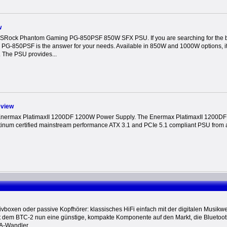
w
ASRock Phantom Gaming PG-850PSF 850W SFX PSU. If you are searching for the 
 PG-850PSF is the answer for your needs. Available in 850W and 1000W options, it
 The PSU provides...
eview
Enermax PlatimaxII 1200DF 1200W Power Supply. The Enermax PlatimaxII 1200DF 
inum certified mainstream performance ATX 3.1 and PCIe 5.1 compliant PSU from a 
vboxen oder passive Kopfhörer: klassisches HiFi einfach mit der digitalen Musikwel
it dem BTC-2 nun eine günstige, kompakte Komponente auf den Markt, die Bluetoot
-Wandler...