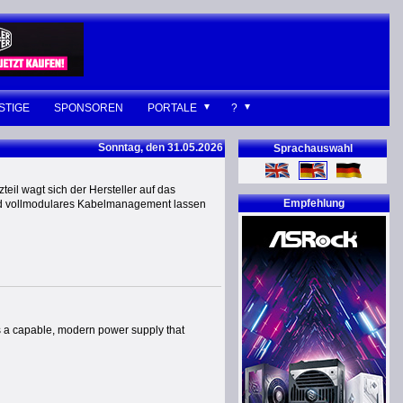
STIGE
SPONSOREN
PORTALE
?
Sonntag, den 31.05.2026
Sprachauswahl
eil wagt sich der Hersteller auf das
Empfehlung
 und vollmodulares Kabelmanagement lassen
 a capable, modern power supply that