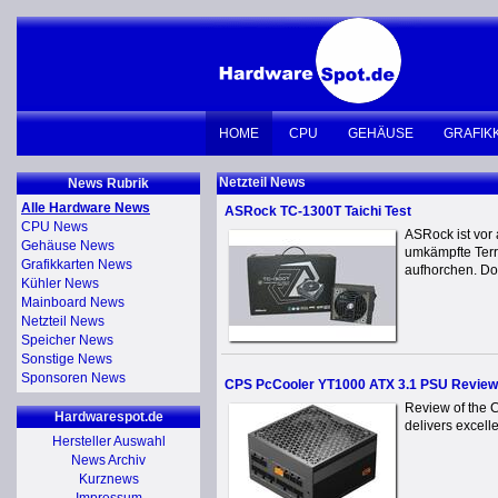
HOME
CPU
GEHÄUSE
GRAFIK
Netzteil News
News Rubrik
Alle Hardware News
ASRock TC-1300T Taichi Test
CPU News
ASRock ist vor 
Gehäuse News
umkämpfte Terr
Grafikkarten News
aufhorchen. Doc
Kühler News
Mainboard News
Netzteil News
Speicher News
Sonstige News
Sponsoren News
CPS PcCooler YT1000 ATX 3.1 PSU Review
Review of the 
Hardwarespot.de
delivers excell
Hersteller Auswahl
News Archiv
Kurznews