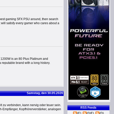
best gaming SFX PSU around, then search
 will satisfy every gamer who cares about a
1200W is an 80 Plus Platinum and
reputable brand with a long history.
Samstag, den 30.05.2026
t zu verbinden, kann nervig oder teuer sein.
RSS Feeds
h-Empfänger, Kopfhörerverstärker, analogen
(E)
(D/E)
(D)