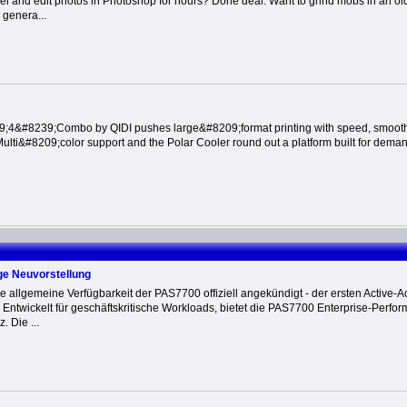
el and edit photos in Photoshop for hours? Done deal. Want to grind mobs in an o
 genera...
4&#8239;Combo by QIDI pushes large&#8209;format printing with speed, smooth 
ulti&#8209;color support and the Polar Cooler round out a platform built for dema
e Neuvorstellung
e allgemeine Verfügbarkeit der PAS7700 offiziell angekündigt - der ersten Active
ntwickelt für geschäftskritische Workloads, bietet die PAS7700 Enterprise-Perform
. Die ...