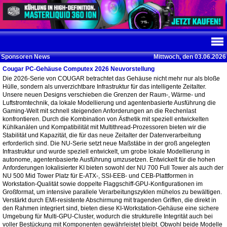
Sponsoren News
Mittwoch, den 03.06.2026
Cougar PC-Gehäuse Computex 2026 Neuvorstellung
Die 2026-Serie von COUGAR betrachtet das Gehäuse nicht mehr nur als bloße
Hülle, sondern als unverzichtbare Infrastruktur für das intelligente Zeitalter.
Unsere neuen Designs verschieben die Grenzen der Raum-, Wärme- und
Luftstromtechnik, da lokale Modellierung und agentenbasierte Ausführung die
Gaming-Welt mit schnell steigenden Anforderungen an die Rechenlast
konfrontieren. Durch die Kombination von Ästhetik mit speziell entwickelten
Kühlkanälen und Kompatibilität mit Multithread-Prozessoren bieten wir die
Stabilität und Kapazität, die für das neue Zeitalter der Datenverarbeitung
erforderlich sind. Die NU-Serie setzt neue Maßstäbe in der groß angelegten
Infrastruktur und wurde speziell entwickelt, um grobe lokale Modellierung in
autonome, agentenbasierte Ausführung umzusetzen. Entwickelt für die hohen
Anforderungen lokalisierter KI bieten sowohl der NU 700 Full Tower als auch der
NU 500 Mid Tower Platz für E-ATX-, SSI-EEB- und CEB-Plattformen in
Workstation-Qualität sowie doppelte Flaggschiff-GPU-Konfigurationen im
Großformat, um intensive parallele Verarbeitungszyklen mühelos zu bewältigen.
Verstärkt durch EMI-resistente Abschirmung mit tragenden Griffen, die direkt in
den Rahmen integriert sind, bieten diese KI-Workstation-Gehäuse eine sichere
Umgebung für Multi-GPU-Cluster, wodurch die strukturelle Integrität auch bei
voller Bestückung mit Komponenten gewährleistet bleibt. Obwohl beide Modelle