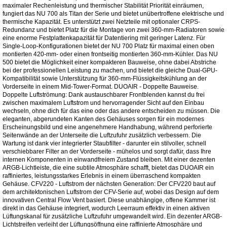
maximaler Rechenleistung und thermischer Stabilität Priorität einräumen,
fungiert das NU 700 als Titan der Serie und bietet unübertroffene elektrische und
thermische Kapazität. Es unterstützt zwei Netzteile mit optionaler CRPS-
Redundanz und bietet Platz für die Montage von zwei 360-mm-Radiatoren sowie
eine enorme Festplattenkapazität für Datentiering mit geringer Latenz. Für
Single-Loop-Konfigurationen bietet der NU 700 Platz für maximal einen oben
montierten 420-mm- oder einen frontseitig montierten 360-mm-Kühler. Das NU
500 bietet die Möglichkeit einer kompakteren Bauweise, ohne dabei Abstriche
bei der professionellen Leistung zu machen, und bietet die gleiche Dual-GPU-
Kompatibilität sowie Unterstützung für 360-mm-Flüssigkeitskühlung an der
Vorderseite in einem Mid-Tower-Format. DUOAIR - Doppelte Bauweise.
Doppelte Luftströmung: Dank austauschbarer Frontblenden kannst du frei
zwischen maximalem Luftstrom und hervorragender Sicht auf den Einbau
wechseln, ohne dich für das eine oder das andere entscheiden zu müssen. Die
eleganten, abgerundeten Kanten des Gehäuses sorgen für ein modernes
Erscheinungsbild und eine angenehmere Handhabung, während perforierte
Seitenwände an der Unterseite die Luftzufuhr zusätzlich verbessern. Die
Wartung ist dank vier integrierter Staubfilter - darunter ein stilvoller, schnell
verschiebbarer Filter an der Vorderseite - mühelos und sorgt dafür, dass Ihre
internen Komponenten in einwandfreiem Zustand bleiben. Mit einer dezenten
ARGB-Lichtleiste, die eine subtile Atmosphäre schafft, bietet das DUOAIR ein
raffiniertes, leistungsstarkes Erlebnis in einem überraschend kompakten
Gehäuse. CFV220 - Luftstrom der nächsten Generation: Der CFV220 baut auf
dem architektonischen Luftstrom der CFV-Serie auf, wobei das Design auf dem
innovativen Central Flow Vent basiert. Diese unabhängige, offene Kammer ist
direkt in das Gehäuse integriert, wodurch Leerraum effektiv in einen aktiven
Lüftungskanal für zusätzliche Luftzufuhr umgewandelt wird. Ein dezenter ARGB-
Lichtstreifen verleiht der Lüftungsöffnung eine raffinierte Atmosphäre und