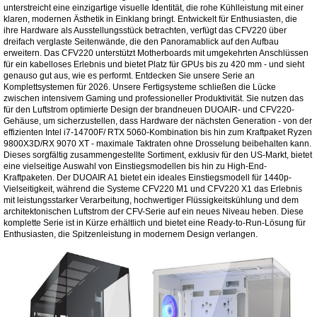
unterstreicht eine einzigartige visuelle Identität, die rohe Kühlleistung mit einer
klaren, modernen Ästhetik in Einklang bringt. Entwickelt für Enthusiasten, die
ihre Hardware als Ausstellungsstück betrachten, verfügt das CFV220 über
dreifach verglaste Seitenwände, die den Panoramablick auf den Aufbau
erweitern. Das CFV220 unterstützt Motherboards mit umgekehrten Anschlüssen
für ein kabelloses Erlebnis und bietet Platz für GPUs bis zu 420 mm - und sieht
genauso gut aus, wie es performt. Entdecken Sie unsere Serie an
Komplettsystemen für 2026. Unsere Fertigsysteme schließen die Lücke
zwischen intensivem Gaming und professioneller Produktivität. Sie nutzen das
für den Luftstrom optimierte Design der brandneuen DUOAIR- und CFV220-
Gehäuse, um sicherzustellen, dass Hardware der nächsten Generation - von der
effizienten Intel i7-14700F/ RTX 5060-Kombination bis hin zum Kraftpaket Ryzen
9800X3D/RX 9070 XT - maximale Taktraten ohne Drosselung beibehalten kann.
Dieses sorgfältig zusammengestellte Sortiment, exklusiv für den US-Markt, bietet
eine vielseitige Auswahl von Einstiegsmodellen bis hin zu High-End-
Kraftpaketen. Der DUOAIR A1 bietet ein ideales Einstiegsmodell für 1440p-
Vielseitigkeit, während die Systeme CFV220 M1 und CFV220 X1 das Erlebnis
mit leistungsstarker Verarbeitung, hochwertiger Flüssigkeitskühlung und dem
architektonischen Luftstrom der CFV-Serie auf ein neues Niveau heben. Diese
komplette Serie ist in Kürze erhältlich und bietet eine Ready-to-Run-Lösung für
Enthusiasten, die Spitzenleistung in modernem Design verlangen.