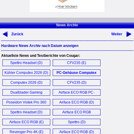
News Archiv
Zurück
Weiter
Hardware News Archiv nach Datum anzeigen
Aktuellste News und Testberichte von Cougar:
Spettro Headset (D)
CFV235 (E)
Kühler Computex 2026 (D)
PC-Gehäuse Computex
2026 (D)
Computex 2026 (D)
CFV235 (D)
Dualblader Gaming
Airface ECO RGB PC-
Mouse (E)
Gehäuse (D)
Poseidon Vistek Pro 360
Airface ECO RGB (D)
AIO (E)
Spettro Headset (D)
Airface ECO RGB
Gehäuse (D)
Airface ECO RGB (E)
Spettro (D)
Revenger Pro 4K (E)
Airface ECO RGB (D)