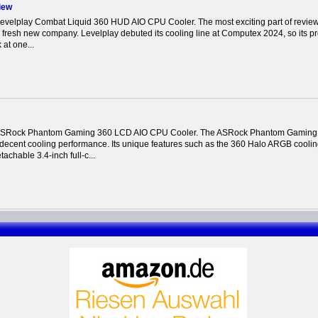
iew
Levelplay Combat Liquid 360 HUD AIO CPU Cooler. The most exciting part of revie
 fresh new company. Levelplay debuted its cooling line at Computex 2024, so its p
k at one...
 ASRock Phantom Gaming 360 LCD AIO CPU Cooler. The ASRock Phantom Gaming 3
 decent cooling performance. Its unique features such as the 360 Halo ARGB cooling
achable 3.4-inch full-c...