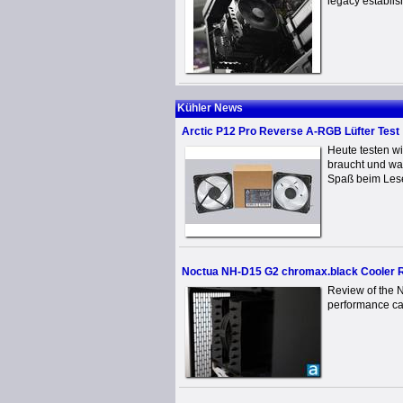
legacy establi
Kühler News
Arctic P12 Pro Reverse A-RGB Lüfter Test
Heute testen w
braucht und was
Spaß beim Lese
Noctua NH-D15 G2 chromax.black Cooler 
Review of the 
performance can