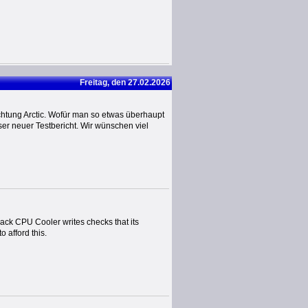
Freitag, den 27.02.2026
chtung Arctic. Wofür man so etwas überhaupt
ser neuer Testbericht. Wir wünschen viel
k CPU Cooler writes checks that its
 afford this.