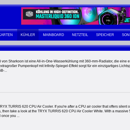
KARTEN
KÜHLER
MAINBOARD
NETZTEIL
SPEICHER
SON
von Sharkoon ist eine All-in-One-Wasserkühlung mit 360-mm-Radiator, die eine ein
 extragroßer Pumpenkopf mit Infinity-Spiegel-Effekt sorgt für ein einzigartiges Lichts
B-...
RYX TURRIS 620 CPU Air Cooler. If you're after a CPU air cooler that offers silent
s, then take a look at the TRYX TURRIS 620 CPU Air Cooler White. With a massive 5
 once you ...