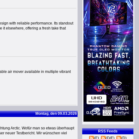
sign with reliable performance. Its standout
 it elsewhere, offering a fresh take that
e air mover available in multiple vibrant
Montag, den 09.03.2026
chtung Arctic. Wofür man so etwas überhaupt
RSS Feeds
ser neuer Testbericht. Wir wünschen viel
(E)
(D/E)
(D)