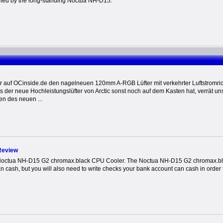
shed by the long-standing Noctua NH-D15.
ir auf OCinside.de den nagelneuen 120mm A-RGB Lüfter mit verkehrter Luftstromri
 der neue Hochleistungslüfter von Arctic sonst noch auf dem Kasten hat, verrät un
n des neuen ...
Review
Noctua NH-D15 G2 chromax.black CPU Cooler. The Noctua NH-D15 G2 chromax.blac
 cash, but you will also need to write checks your bank account can cash in order to