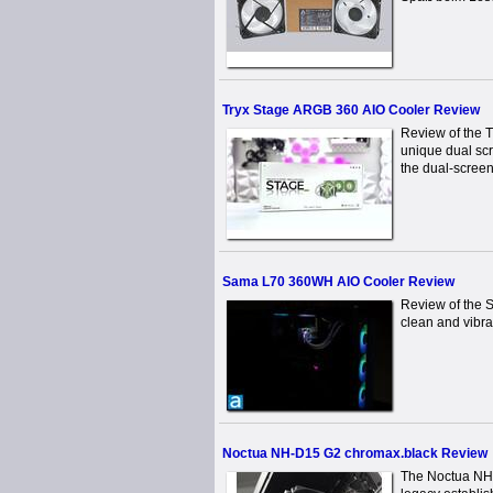
Tryx Stage ARGB 360 AIO Cooler Review
Review of the 
unique dual scr
the dual-screens
Sama L70 360WH AIO Cooler Review
Review of the 
clean and vibran
Noctua NH-D15 G2 chromax.black Review
The Noctua NH-D