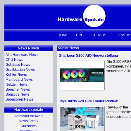
HOME
CPU
GEHÄUSE
GRAFIK
Kühler News
News Rubrik
Alle Hardware News
Sharkoon S100 AIO Neuvorstellung
CPU News
Die S100 ARGB 
Gehäuse News
kombiniert. Ihr
Grafikkarten News
steuerbare ARG
Kühler News
Mainboard News
Netzteil News
Speicher News
Sonstige News
Sponsoren News
Tryx Turris 620 CPU Cooler Review
Review of the T
Hardwarespot.de
great aesthetic
Hersteller Auswahl
impressive, and
News Archiv
Kurznews