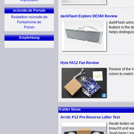
Impressum
ocinside.de Portale
darkFlash Explore DE360 Review
Redaktion ocinside.de
Funkyhome.de
darkFlash aims 
Forum
feature is the d
helps distinguis
Empfehlung
Hyte FA12 Fan Review
Review of the H
colors to matc
Kühler News
Arctic P12 Pro Reverse Lüfter Test
Heute testen w
braucht und was
Spaß beim Lese