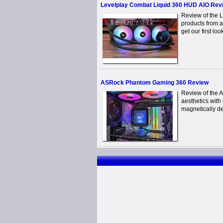
Levelplay Combat Liquid 360 HUD AIO Rev
Review of the 
products from a
get our first loo
ASRock Phantom Gaming 360 Review
Review of the
aesthetics with
magnetically det