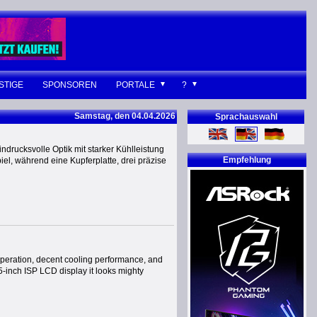
STIGE
SPONSOREN
PORTALE
?
Samstag, den 04.04.2026
Sprachauswahl
drucksvolle Optik mit starker Kühlleistung
Empfehlung
piel, während eine Kupferplatte, drei präzise
 operation, decent cooling performance, and
-inch ISP LCD display it looks mighty