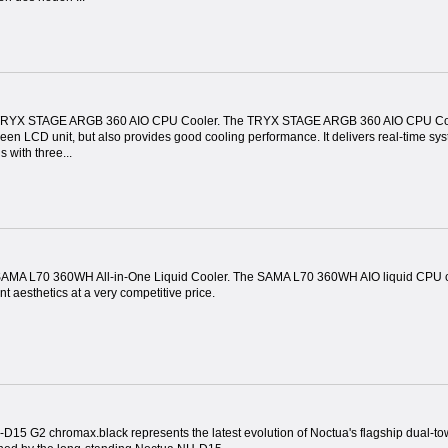
TRYX STAGE ARGB 360 AIO CPU Cooler. The TRYX STAGE ARGB 360 AIO CPU Cooler n
een LCD unit, but also provides good cooling performance. It delivers real-time sy
 with three...
SAMA L70 360WH All-in-One Liquid Cooler. The SAMA L70 360WH AIO liquid CPU co
t aesthetics at a very competitive price.
15 G2 chromax.black represents the latest evolution of Noctua's flagship dual-towe