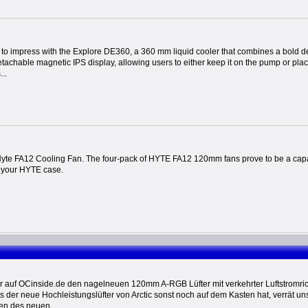
to impress with the Explore DE360, a 360 mm liquid cooler that combines a bold de
etachable magnetic IPS display, allowing users to either keep it on the pump or place
...
yte FA12 Cooling Fan. The four-pack of HYTE FA12 120mm fans prove to be a capabl
h your HYTE case.
ir auf OCinside.de den nagelneuen 120mm A-RGB Lüfter mit verkehrter Luftstromri
 der neue Hochleistungslüfter von Arctic sonst noch auf dem Kasten hat, verrät un
n des neuen ...